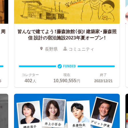
０周
皆んなで建てよう！藤森旅館（仮)!
建築家・藤森照
信 設計の宿泊施設2023年夏オープン！
長野県
コミュニティ
FUNDED
コレクター
現在
終了
402
10,590,555
5
人
円
2022/12/21