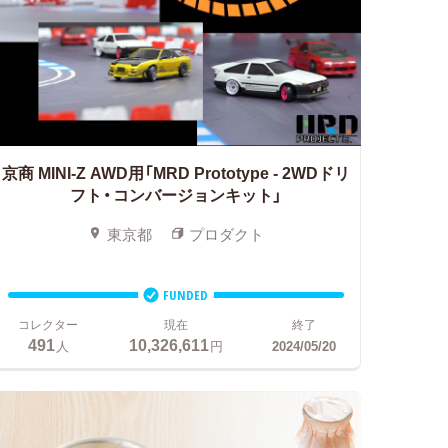
京商 MINI-Z AWD用「MRD Prototype - 2WDドリ
フト・コンバージョンキット」
東京都
プロダクト
FUNDED
コレクター
現在
終了
491
10,326,611
人
円
2024/05/20