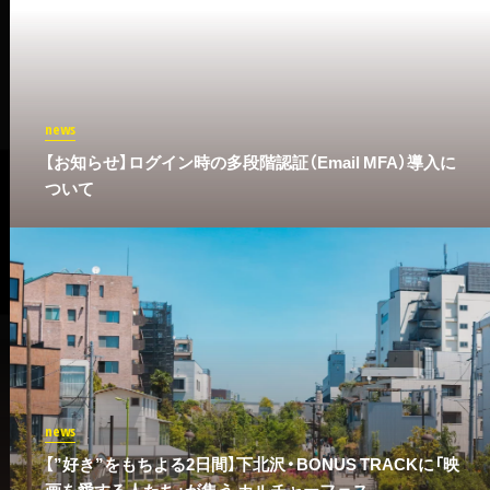
news
​【お知らせ】ログイン時の多段階認証（Email MFA）導入に
ついて
news
【”好き”をもちよる2日間】下北沢・BONUS TRACKに「映
画を愛する人たち」が集う カルチャーフェス