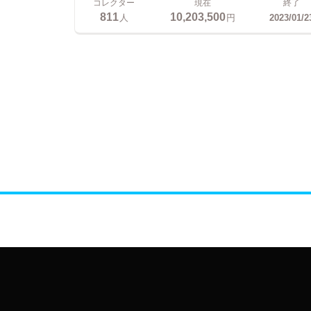
コレクター
現在
終了
811
10,203,500
人
円
2023/01/2