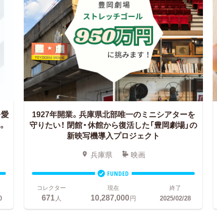
を愛
1927年開業。兵庫県北部唯一のミニシアターを
。
守りたい！
閉館・休館から復活した「豊岡劇場」の
新映写機導入プロジェクト
兵庫県
映画
FUNDED
コレクター
現在
終了
671
10,287,000
0
人
円
2025/02/28