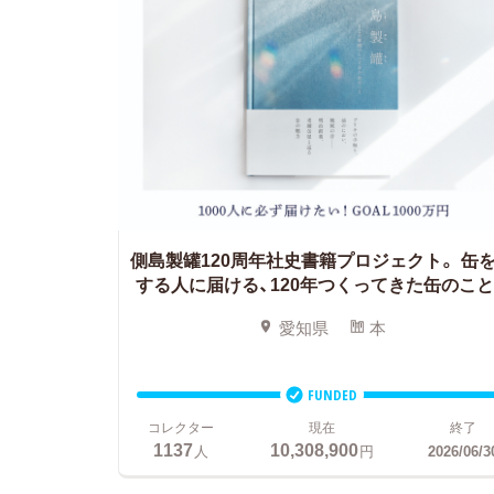
側島製罐120周年社史書籍プロジェクト。
缶
する人に届ける、120年つくってきた缶のこと
愛知県
本
FUNDED
コレクター
現在
終了
1137
10,308,900
人
円
2026/06/3