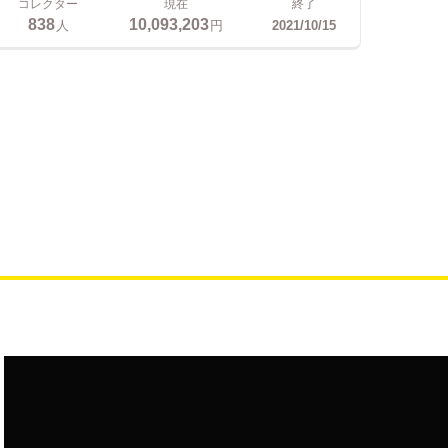
コレクター
現在
終了
838
10,093,203
人
円
2021/10/15