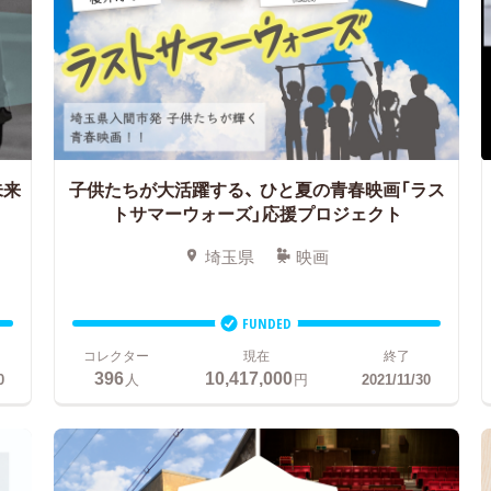
未来
子供たちが大活躍する、
ひと夏の青春映画「ラス
トサマーウォーズ」応援プロジェクト
埼玉県
映画
FUNDED
コレクター
現在
終了
396
10,417,000
0
人
円
2021/11/30