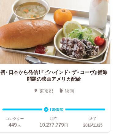
初・日本から発信！『ビハインド・ザ・コーヴ』捕鯨
問題の映画アメリカ配給
東京都
映画
FUNDED
コレクター
現在
終了
449
10,277,779
人
円
2016/11/25