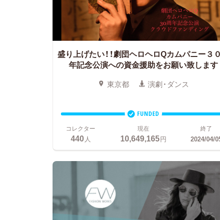
盛り上げたい！！劇団ヘロヘロQカムパニー３
年記念公演への資金援助をお願い致します
東京都
演劇・ダンス
FUNDED
コレクター
現在
終了
440
10,649,165
人
円
2024/04/0