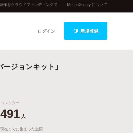
ト」の製作をクラウドファンディングで
MotionGallery について
ログイン
新規登録
・コンバージョンキット」
クト
コレクター
最新進捗報告から探す
491
人
現在までに集まった金額