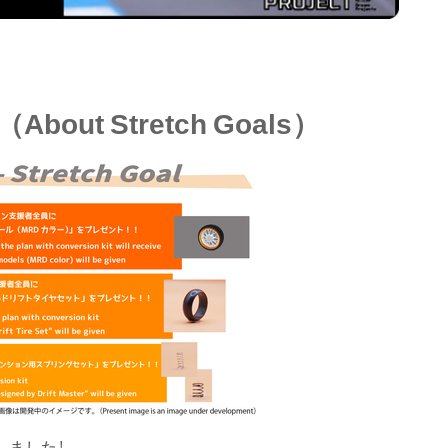
About Stretch Goals
（
）
しました！