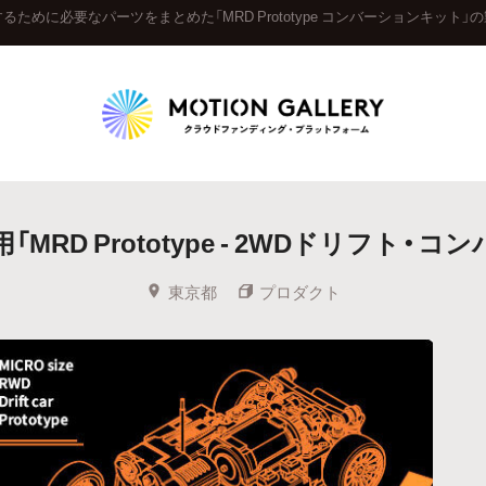
ョンするために必要なパーツをまとめた「MRD Prototype コンバーションキッ
Highlight
WD用「MRD Prototype - 2WDドリフト
人気のプロジェクト
新着プロジェクト
終了間近のプロジェ
東京都
プロダクト
Feature
タグから探す
キュレーターから探す
特集から探す
Legendary