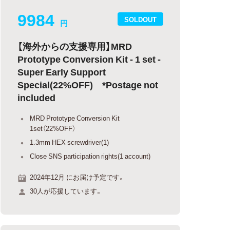
9984
SOLDOUT
円
【海外からの支援専用】MRD
Prototype Conversion Kit - 1 set -
Super Early Support
Special(22%OFF) *Postage not
included
MRD Prototype Conversion Kit
1set（22%OFF）
1.3mm HEX screwdriver(1)
Close SNS participation rights(1 account)
2024年12月 にお届け予定です。
30人が応援しています。