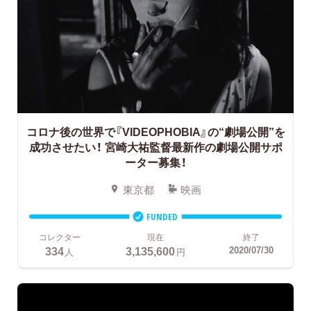
コロナ後の世界で『VIDEOPHOBIA』の“劇場公開”を
成功させたい！
宮崎大祐監督最新作の劇場公開サポ
ーター募集！
東京都
映画
FUNDED
コレクター
現在
終了
334
3,135,600
2020/07/30
人
円