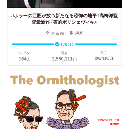
Jホラーの巨匠が放つ新たなる恐怖の地平！
高橋洋監
督最新作『霊的ボリシェヴィキ』
東京都
映画
FUNDED
コレクター
現在
終了
164
2,560,111
2017/10/31
人
円