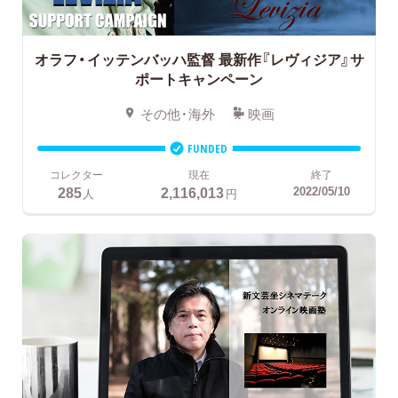
オラフ・イッテンバッハ監督
最新作『レヴィジア』サ
ポートキャンペーン
その他・海外
映画
FUNDED
コレクター
現在
終了
285
2,116,013
2022/05/10
人
円