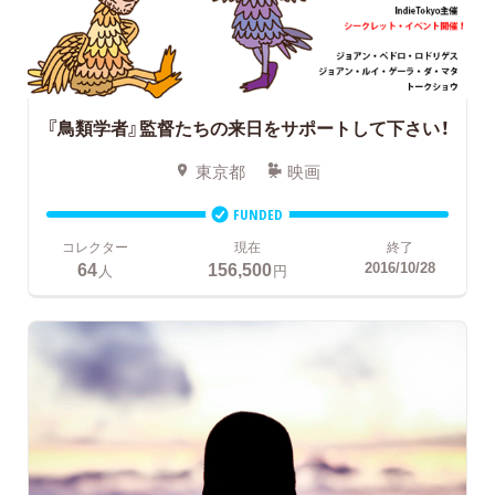
『鳥類学者』監督たちの来日をサポートして下さい！
東京都
映画
FUNDED
コレクター
現在
終了
64
156,500
2016/10/28
人
円