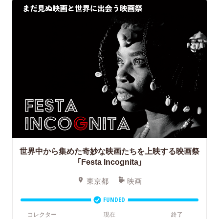
世界中から集めた奇妙な映画たちを上映する映画祭
「Festa Incognita」
東京都
映画
FUNDED
コレクター
現在
終了