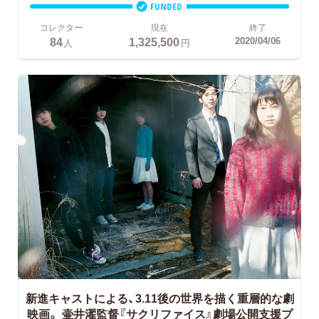
FUNDED
コレクター
現在
終了
84
1,325,500
2020/04/06
人
円
新進キャストによる、3.11後の世界を描く重層的な劇
映画。
壷井濯監督『サクリファイス』劇場公開支援プ