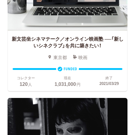
新文芸坐シネマテーク／オンライン映画塾
──「新し
いシネクラブ」を共に築きたい！
東京都
映画
FUNDED
コレクター
現在
終了
120
1,031,000
2021/03/29
人
円