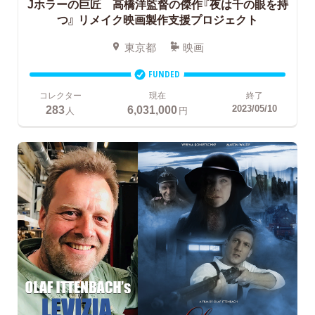
Jホラーの巨匠 高橋洋監督の傑作『夜は千の眼を持
つ』
リメイク映画製作支援プロジェクト
東京都
映画
FUNDED
コレクター
現在
終了
283
6,031,000
2023/05/10
人
円