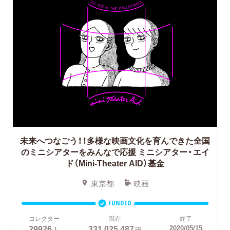
未来へつなごう！！多様な映画文化を育んできた全国
のミニシアターをみんなで応援
ミニシアター・エイ
ド（Mini-Theater AID）基金
東京都
映画
FUNDED
コレクター
現在
終了
29926
331,025,487
2020/05/15
人
円