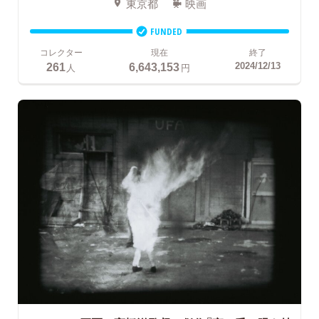
東京都
映画
FUNDED
コレクター
現在
終了
261
6,643,153
2024/12/13
人
円