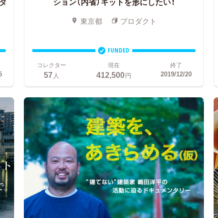
タ
ション（内省）キットを形にしたい！
東京都
プロダクト
FUNDED
コレクター
現在
終了
57
412,500
5
2019/12/20
人
円