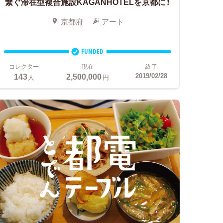
繋ぐ滞在型複合施設KAGANHOTELを京都に！
京都府
アート
FUNDED
コレクター
現在
終了
143
2,500,000
2019/02/28
人
円