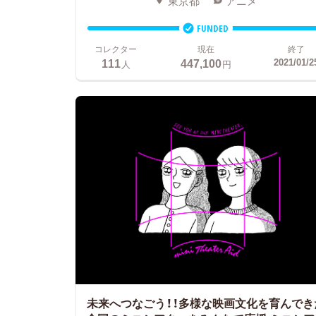
東京都
アニメ
FUNDED
コレクター
現在
終了
111
447,100
2021/01/2
人
円
未来へつなごう！！多様な映画文化を育んでき