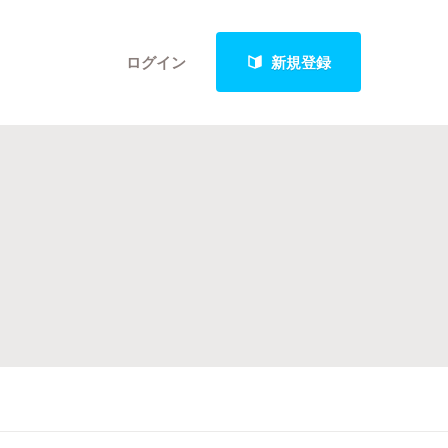
ログイン
新規登録
クト
最新進捗報告から探す