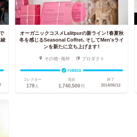
で
オーガニックコスメLalitpurの新ライン！春夏秋
木綾
冬を感じるSeasonal Coffret、そしてMen'sライ
ンを新たに立ち上げます！
その他・海外
プロダクト
FUNDED
コレクター
現在
終了
179
1,740,500
7
2014/06/12
人
円