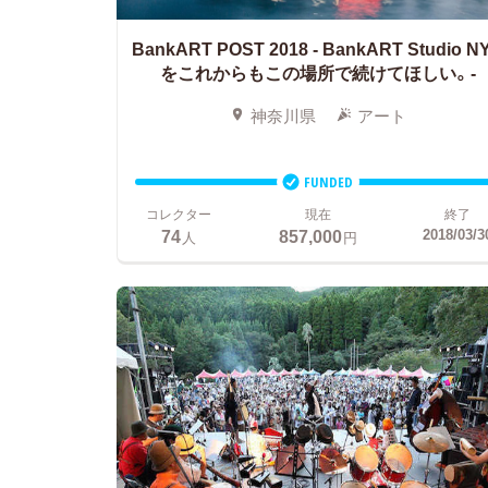
BankART POST 2018
‐ BankART Studio N
をこれからもこの場所で続けてほしい。‐
神奈川県
アート
FUNDED
コレクター
現在
終了
74
857,000
2018/03/3
人
円