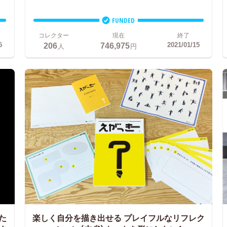
FUNDED
コレクター
現在
終了
206
746,975
5
2021/01/15
人
円
た
楽しく自分を描き出せる
プレイフルなリフレク