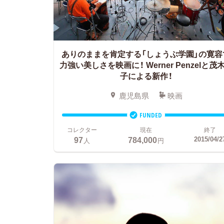
ありのままを肯定する「しょうぶ学園」の寛容
力強い美しさを映画に！ Werner Penzelと茂
子による新作！
鹿児島県
映画
FUNDED
コレクター
現在
終了
97
784,000
2015/04/2
人
円