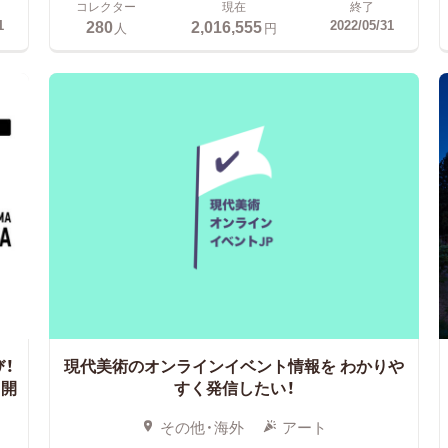
コレクター
現在
終了
280
2,016,555
1
2022/05/31
人
円
！
現代美術のオンラインイベント情報を
わかりや
」開
すく発信したい！
その他・海外
アート