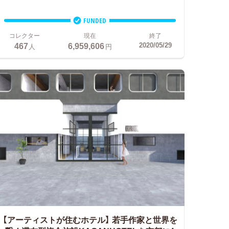
FUNDED
コレクター
現在
終了
467
6,959,606
2020/05/29
人
円
【アーティストが住むホテル】
若手作家と世界を