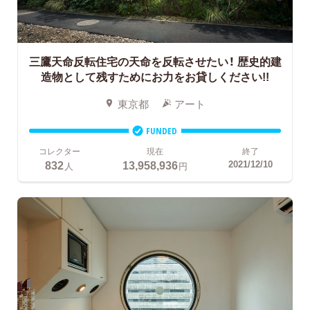
三鷹天命反転住宅の天命を反転させたい！
歴史的建
造物として残すためにお力をお貸しください!!
東京都
アート
FUNDED
コレクター
現在
終了
832
13,958,936
2021/12/10
人
円