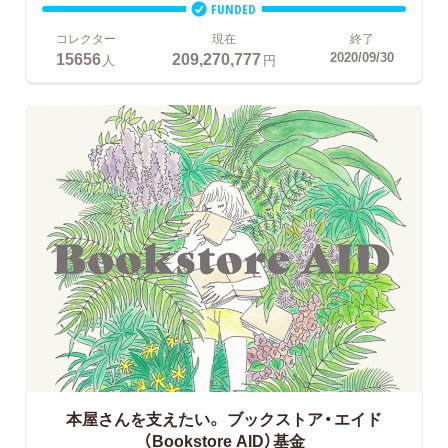
FUNDED
コレクター
現在
終了
15656
209,270,777
2020/09/30
人
円
本屋さんを支えたい。
ブックストア・エイド
（Bookstore AID）基金