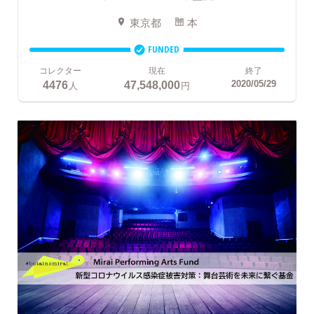
東京都
本
FUNDED
コレクター
現在
終了
4476
47,548,000
2020/05/29
人
円