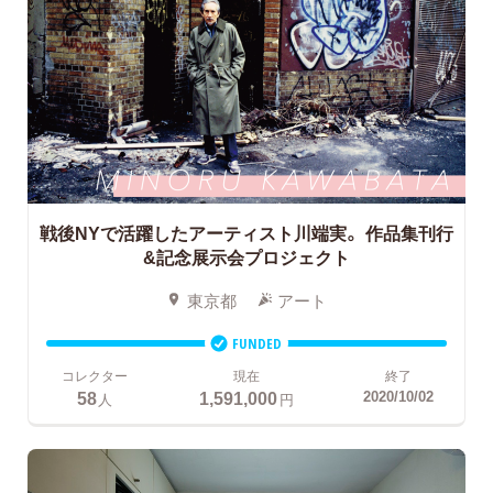
戦後NYで活躍したアーティスト川端実。
作品集刊行
&記念展示会プロジェクト
東京都
アート
FUNDED
コレクター
現在
終了
58
1,591,000
2020/10/02
人
円