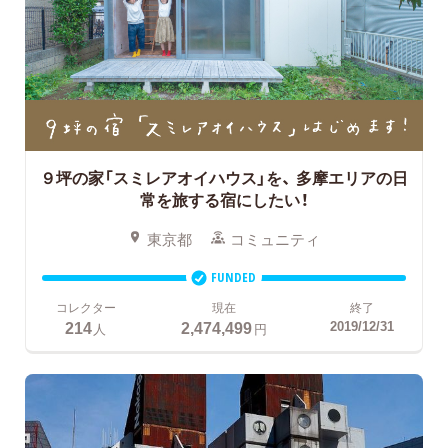
９坪の家「スミレアオイハウス」を、
多摩エリアの日
常を旅する宿にしたい！
東京都
コミュニティ
FUNDED
コレクター
現在
終了
214
2,474,499
2019/12/31
人
円