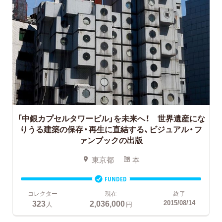
「中銀カプセルタワービル」を未来へ！ 世界遺産にな
りうる建築の保存・再生に直結する、ビジュアル・フ
ァンブックの出版
東京都
本
FUNDED
コレクター
現在
終了
323
2,036,000
2015/08/14
人
円