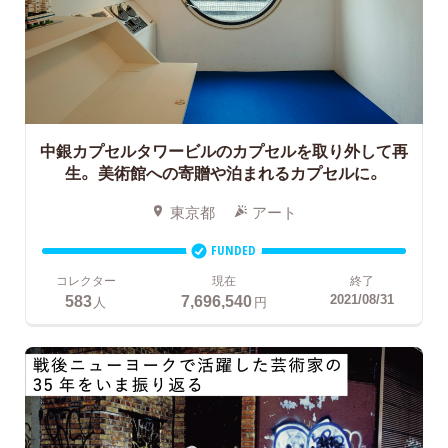
中銀カプセルタワービルのカプセルを取り外して再
生。
美術館への寄贈や泊まれるカプセルに。
東京都
アート
FUNDED
コレクター
現在
終了
583
7,696,540
2021/08/31
人
円