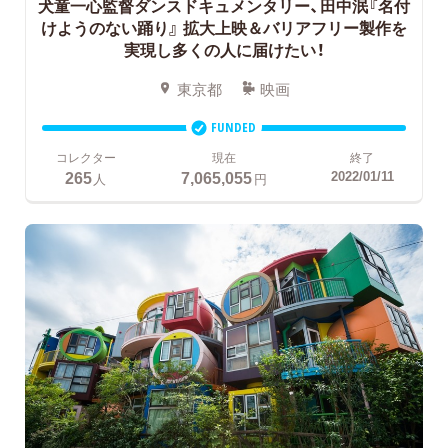
犬童一心監督ダンスドキュメンタリー、田中泯『名付
けようのない踊り』
拡大上映＆バリアフリー製作を
実現し多くの人に届けたい！
東京都
映画
FUNDED
コレクター
現在
終了
265
7,065,055
2022/01/11
人
円