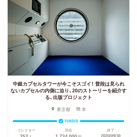
中銀カプセルタワーが今こそスゴイ！
普段は見られ
ないカプセルの内側に迫り、20のストーリーを紹介す
る、出版プロジェクト
東京都
本
FUNDED
コレクター
現在
終了
252
1,734,000
2020/09/30
人
円