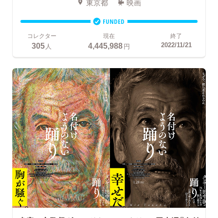
東京都
映画
FUNDED
コレクター
現在
終了
305
4,445,988
2022/11/21
人
円