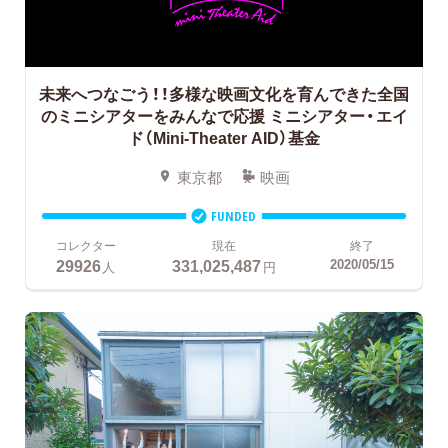
未来へつなごう！！多様な映画文化を育んできた全国
のミニシアターをみんなで応援
ミニシアター・エイ
ド（Mini-Theater AID）基金
東京都
映画
FUNDED
コレクター
現在
終了
29926
331,025,487
2020/05/15
人
円