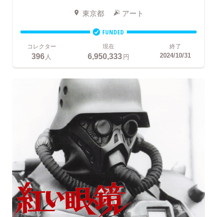
東京都
アート
FUNDED
コレクター
現在
終了
396
6,950,333
2024/10/31
人
円