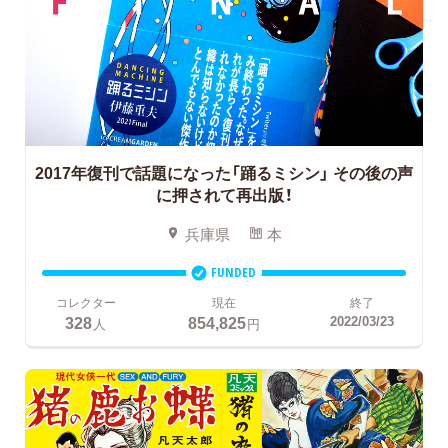
2017年復刊で話題になった「踊るミシン」
その後の声
に押されて再出版！
兵庫県
本
FUNDED
コレクター
現在
終了
328
854,825
2022/03/23
人
円