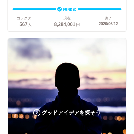
FUNDED
コレクター
現在
終了
567
8,284,001
2020/06/12
人
円
グッドアイデアを探そう