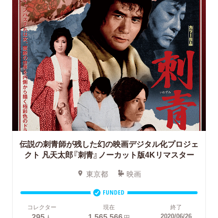
伝説の刺青師が残した幻の映画デジタル化プロジェ
クト
凡天太郎『刺青』ノーカット版4Kリマスター
東京都
映画
FUNDED
コレクター
現在
終了
295
1,565,566
2020/06/26
人
円