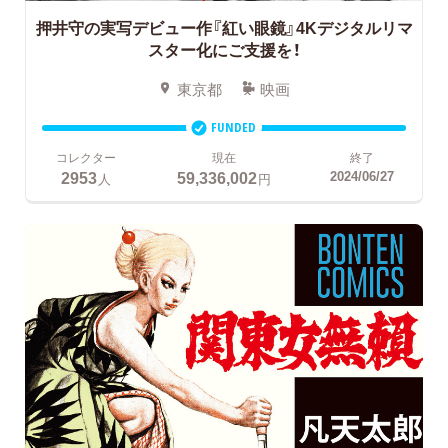
押井守の実写デビュー作『紅い眼鏡』4Kデジタルリマ
スター化にご支援を！
東京都
映画
FUNDED
コレクター
現在
終了
2953
59,336,002
2024/06/27
人
円