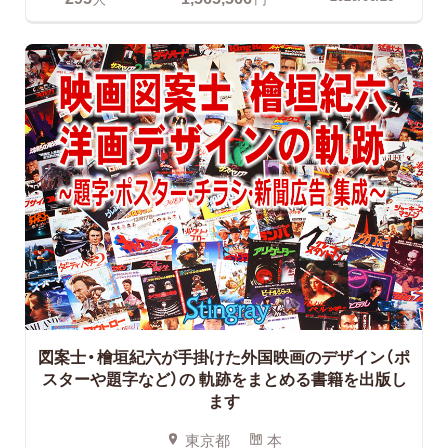
図案士・檜垣紀六が手掛けた外国映画のデザイン（ポ
スターや題字など）の
軌跡をまとめる書籍を出版し
ます
東京都
本