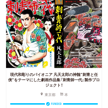
現代和彫りのパイオニア 凡天太郎の神髄"刺青と任
侠"をテーマにした劇画作品集『刺青師一代』製作プロ
ジェクト！
東京都
本
FUNDED