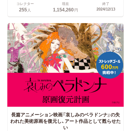
コレクター
現在
終了
255
1,154,260
2024/12/13
人
円
長篇アニメーション映画『哀しみのベラドンナ』の失
われた美術原画を復元し、アート作品として甦らせた
い