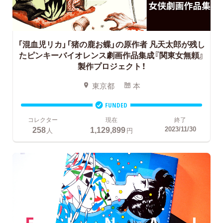
「混血児リカ」「猪の鹿お蝶」の原作者 凡天太郎が残し
たピンキーバイオレンス劇画作品集成『関東女無頼』
製作プロジェクト！
東京都
本
FUNDED
コレクター
現在
終了
258
1,129,899
2023/11/30
人
円