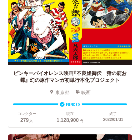
ピンキーバイオレンス映画『不良姐御伝 猪の鹿お
蝶』
幻の原作マンガ初単行本化プロジェクト
東京都
映画
FUNDED
コレクター
現在
終了
279
1,128,900
2022/01/31
人
円