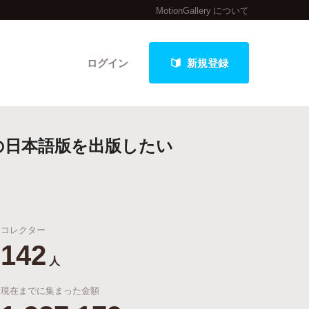
MotionGallery について
ログイン
新規登録
』の日本語版を出版したい
クト
コレクター
最新進捗報告から探す
142
人
現在までに集まった金額