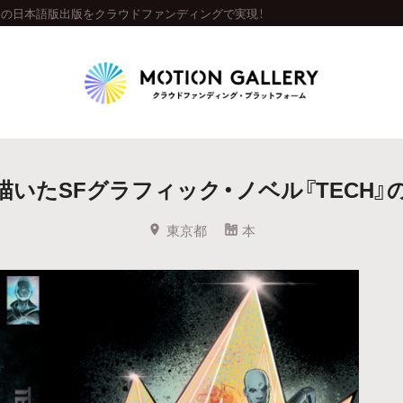
CH』の日本語版出版をクラウドファンディングで実現！
Highlight
が描いたSFグラフィック・ノベル『TECH
人気のプロジェクト
新着プロジェクト
終了間近のプロジェ
東京都
本
Feature
タグから探す
キュレーターから探す
特集から探す
Legendary
最新達成プロジェクト
調達額が大きいプロジェクト