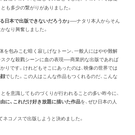
リとも多少の繋がりがありました。
ある日本で出版できないだろうか」
──ナタリ本人からそん
はかなり興奮しました。
体を包みこむ暗く寂しげなトーン、一般人にはやや難解
テスクな殺戮シーンに血の表現──商業的な出版であれば
かりです。けれどもそこにあったのは、映像の世界では
の顔
でした。この人はこんな作品もつくれるのだ、こんな
とを意識してものづくりが行われることの多い昨今に、
由に、これだけ好き放題に描いた作品
を、ぜひ日本の人
てネコノスで出版しようと決めました。