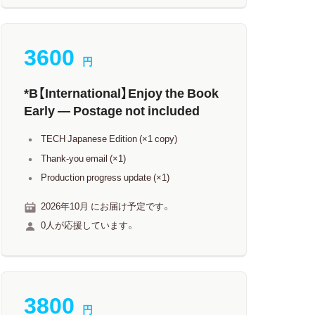
3600
円
*B【International】Enjoy the Book
Early — Postage not included
TECH Japanese Edition (×1 copy)
Thank-you email (×1)
Production progress update (×1)
2026年10月 にお届け予定です。
0人が応援しています。
3800
円