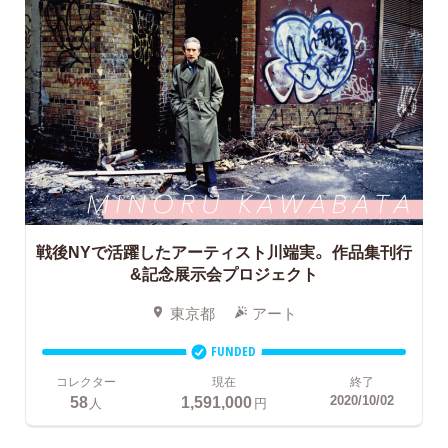
戦後NYで活躍したアーティスト川端実。
作品集刊行
&記念展示会プロジェクト
東京都
アート
FUNDED
コレクター
現在
終了
58
1,591,000
2020/10/02
人
円