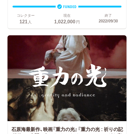
FUNDED
コレクター
現在
終了
121
1,022,000
2022/09/30
人
円
石原海最新作、映画『重力の光』『重力の光 : 祈りの記