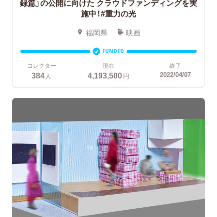
録篇』の公開に向けた
クラウドファンディングを実
施中！#重力の光
福岡県
映画
FUNDED
コレクター
現在
終了
384
4,193,500
2022/04/07
人
円