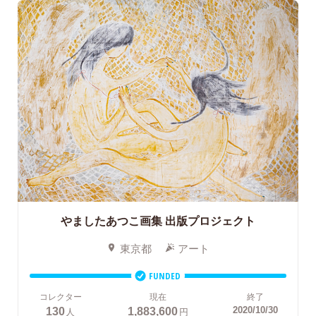
やましたあつこ画集
出版プロジェクト
東京都
アート
FUNDED
コレクター
現在
終了
130
1,883,600
2020/10/30
人
円