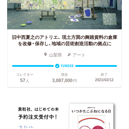
旧中西夏之のアトリエ、
現土方巽の舞踏資料の倉庫
を改修・保存し、地域の芸術創造活動の拠点に
山梨県
アート
FUNDED
コレクター
現在
終了
57
3,087,000
2021/02/12
人
円