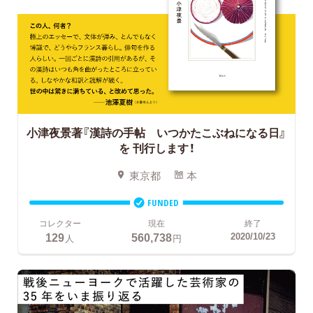
小津夜景著『漢詩の手帖 いつかたこぶねになる日』
を
刊行します！
東京都
本
FUNDED
コレクター
現在
終了
129
560,738
2020/10/23
人
円