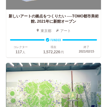
新しいアートの拠点をつくりたい
──TOMO都市美術
館、2021年に新館オープン
東京都
アート
FUNDED
コレクター
現在
終了
117
1,572,226
2021/02/15
人
円