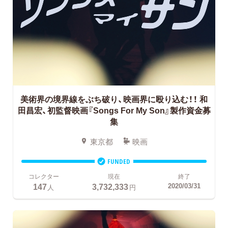
美術界の境界線をぶち破り、映画界に殴り込む！！
和
田昌宏、初監督映画『Songs For My Son』製作資金募
集
東京都
映画
FUNDED
コレクター
現在
終了
147
3,732,333
2020/03/31
人
円