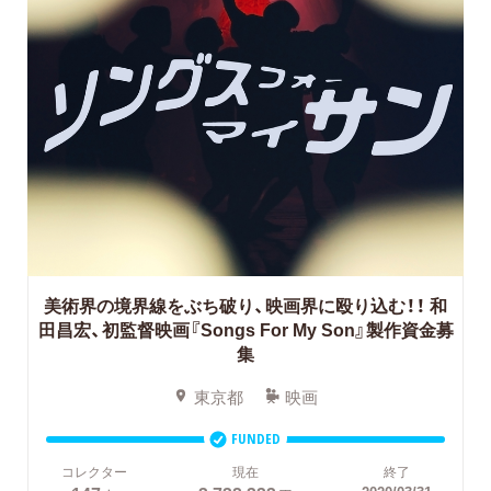
美術界の境界線をぶち破り、映画界に殴り込む！！
和
田昌宏、初監督映画『Songs For My Son』製作資金募
集
東京都
映画
FUNDED
コレクター
現在
終了