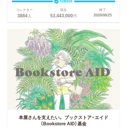
FUNDED
コレクター
現在
終了
3884
53,443,000
2020/08/25
人
円
本屋さんを支えたい。
ブックストア・エイド
（Bookstore AID）基金