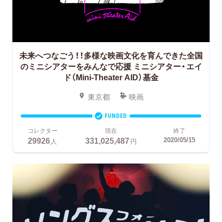
未来へつなごう！！多様な映画文化を育んできた全国
のミニシアターをみんなで応援
ミニシアター・エイ
ド（Mini-Theater AID）基金
東京都
映画
FUNDED
コレクター
現在
終了
29926
331,025,487
2020/05/15
人
円