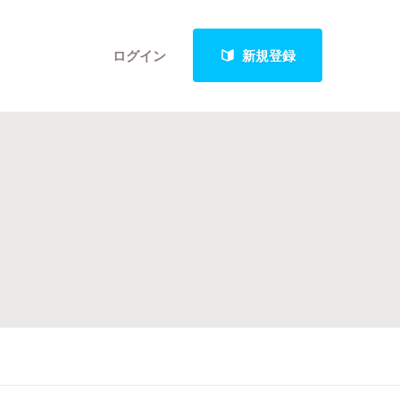
ログイン
新規登録
クト
最新進捗報告から探す