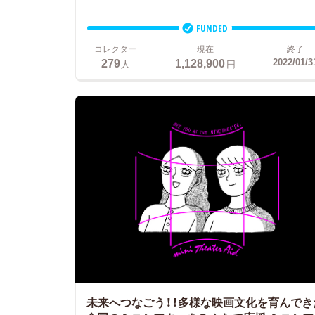
FUNDED
コレクター
現在
終了
279
1,128,900
2022/01/3
人
円
未来へつなごう！！多様な映画文化を育んでき