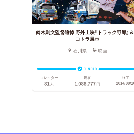
鈴木則文監督追悼 野外上映『トラック野郎』
コトラ展示
石川県
映画
FUNDED
コレクター
現在
終了
81
1,088,777
2014/08/1
人
円