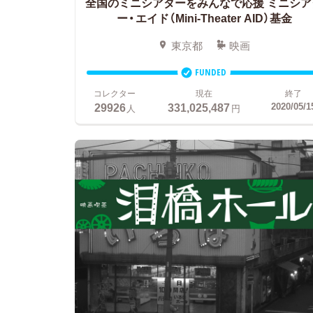
全国のミニシアターをみんなで応援
ミニシア
ー・エイド（Mini-Theater AID）基金
東京都
映画
FUNDED
コレクター
現在
終了
29926
331,025,487
2020/05/1
人
円