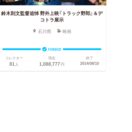
鈴木則文監督追悼 野外上映『トラック野郎』＆デ
コトラ展示
石川県
映画
FUNDED
コレクター
現在
終了
81
1,088,777
2014/08/10
人
円