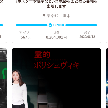
タ
（ポスターや題字など）の
軌跡をまとめる書籍を
出版します
東京都
本
FUNDED
コレクター
現在
終了
567
8,284,001
5
2020/06/12
人
円