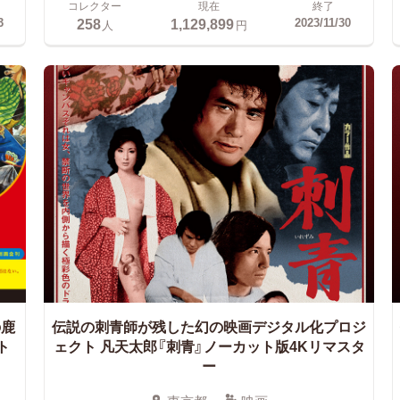
コレクター
現在
終了
258
1,129,899
3
2023/11/30
人
円
の鹿
伝説の刺青師が残した幻の映画デジタル化プロジ
ト
ェクト
凡天太郎『刺青』ノーカット版4Kリマスタ
ー