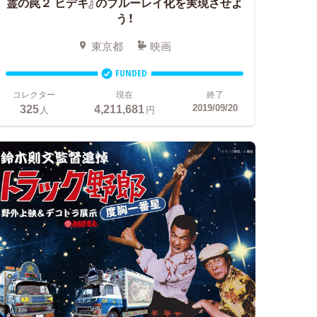
霊の罠２ ヒデキ』のブルーレイ化を実現させよ
う！
東京都
映画
FUNDED
コレクター
現在
終了
325
4,211,681
2019/09/20
人
円