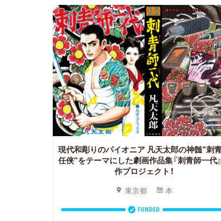
現代和彫りのパイオニア 凡天太郎の神髄"刺
任侠"をテーマにした劇画作品集『刺青師一代
作プロジェクト！
東京都
本
FUNDED