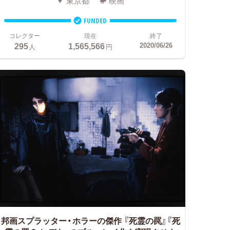
東京都
映画
FUNDED
コレクター
現在
終了
295
1,565,566
2020/06/26
人
円
邦画スプラッター・ホラーの傑作
『死霊の罠』『死