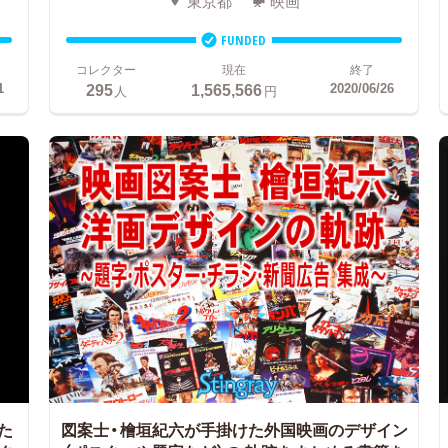
東京都
映画
FUNDED
コレクター
現在
終了
295
1,565,566
1
2020/06/26
人
円
た
図案士・檜垣紀六が手掛けた外国映画のデザイン