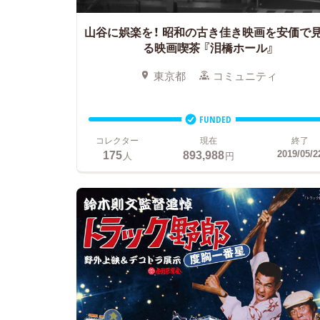
山谷に娯楽を！
昭和の古き佳き映画を安価で
る映画喫茶 『泪橋ホール』
東京都
コミュニティ
FUNDED
コレクター
現在
終了
175
893,988
2019/05/2
人
円