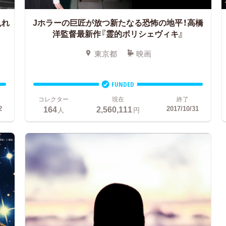
見れ
Jホラーの巨匠が放つ新たなる恐怖の地平！
高橋
洋監督最新作『霊的ボリシェヴィキ』
東京都
映画
FUNDED
コレクター
現在
終了
164
2,560,111
2
2017/10/31
人
円