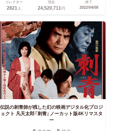
コレクター
現在
終了
2821
24,520,711
2022/04/08
人
円
伝説の刺青師が残した幻の映画デジタル化プロジ
ェクト
凡天太郎『刺青』ノーカット版4Kリマスタ
ー