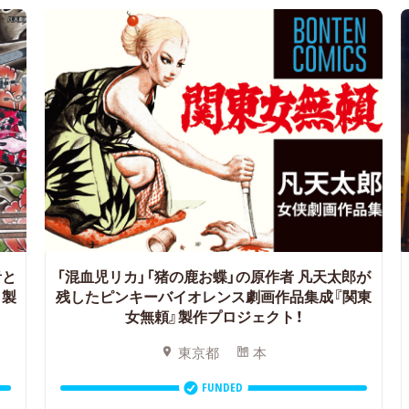
青と
「混血児リカ」「猪の鹿お蝶」の原作者 凡天太郎が
』製
残したピンキーバイオレンス劇画作品集成『関東
女無頼』製作プロジェクト！
東京都
本
FUNDED