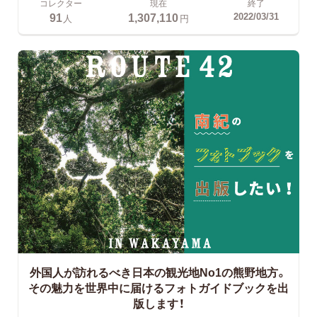
コレクター
現在
終了
91
1,307,110
2022/03/31
人
円
外国人が訪れるべき日本の観光地No1の熊野地方。
その魅力を世界中に届けるフォトガイドブックを出
版します！