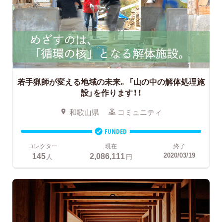
若手猟師が変える地域の未来。
「山の中の解体処理施
設」を作ります！！
和歌山県
コミュニティ
FUNDED
コレクター
現在
終了
145
2,086,111
2020/03/19
人
円