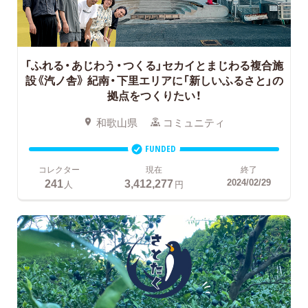
「ふれる・あじわう・つくる」セカイとまじわる複合施
設《汽ノ舎》
紀南・下里エリアに「新しいふるさと」の
拠点をつくりたい！
和歌山県
コミュニティ
FUNDED
コレクター
現在
終了
241
3,412,277
2024/02/29
人
円