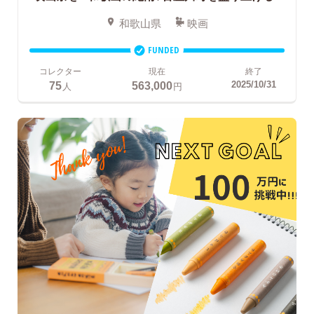
和歌山県
映画
FUNDED
コレクター
現在
終了
75
563,000
2025/10/31
人
円