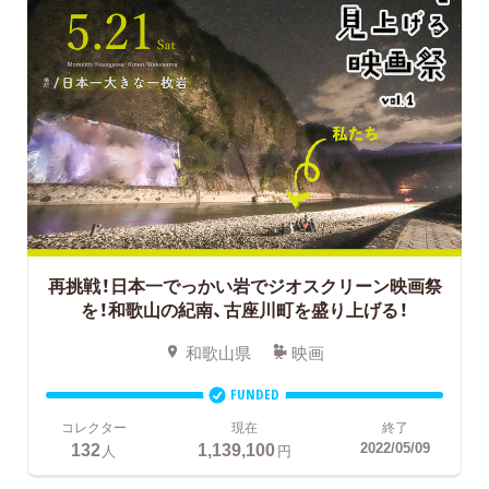
再挑戦！日本一でっかい岩でジオスクリーン映画祭
を！和歌山の紀南、古座川町を盛り上げる！
和歌山県
映画
FUNDED
コレクター
現在
終了
132
1,139,100
2022/05/09
人
円