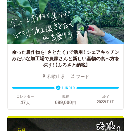
余った農作物を「さとたく」で活用！ シェアキッチン
みたいな加工場で農家さんと新しい産物の食べ方を
探す！【ふるさと納税】
和歌山県
フード
FUNDED
コレクター
現在
終了
47
699,000
2022/11/11
人
円