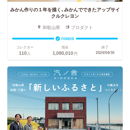
みかん作りの１年を描く、みかんでできたアップサイ
クルクレヨン
和歌山県
プロダクト
FUNDED
コレクター
現在
終了
110
1,090,010
2024/04/30
人
円