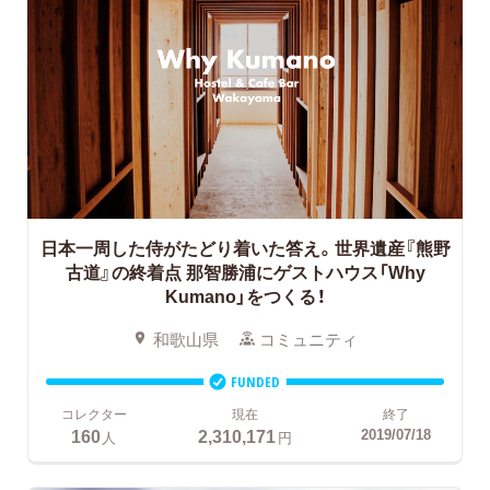
日本一周した侍がたどり着いた答え。世界遺産『熊野
古道』の終着点 那智勝浦にゲストハウス「Why
Kumano」をつくる！
和歌山県
コミュニティ
FUNDED
コレクター
現在
終了
160
2,310,171
2019/07/18
人
円