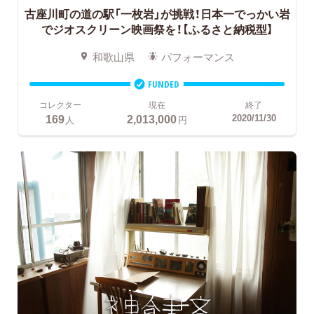
古座川町の道の駅「一枚岩」が挑戦！日本一でっかい岩
でジオスクリーン映画祭を！
【ふるさと納税型】
和歌山県
パフォーマンス
FUNDED
コレクター
現在
終了
169
2,013,000
2020/11/30
人
円