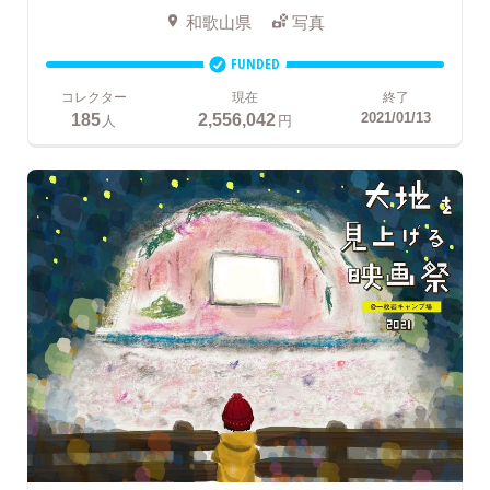
和歌山県
写真
FUNDED
コレクター
現在
終了
185
2,556,042
2021/01/13
人
円