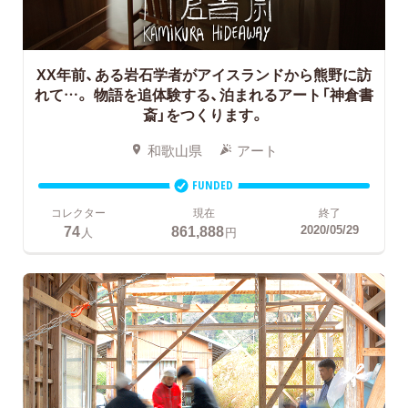
XX年前、ある岩石学者がアイスランドから熊野に訪
れて…。
物語を追体験する、泊まれるアート「神倉書
斎」をつくります。
和歌山県
アート
FUNDED
コレクター
現在
終了
74
861,888
2020/05/29
人
円