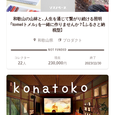
和歌山の山林と、人生を通じて繋がり続ける照明
「tomelトメル」を一緒に作りませんか？【ふるさと納
税型】
和歌山県
プロダクト
NOT FUNDED
コレクター
現在
終了
22
230,000
人
円
2023/11/30