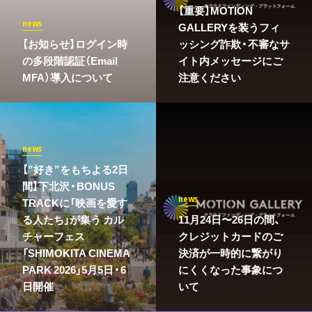
【重要】MOTION
news
GALLERYを装うフィ
​【お知らせ】ログイン時
ッシング詐欺・不審なサ
の多段階認証（Email
イト内メッセージにご
MFA）導入について
注意ください
news
【”好き”をもちよる2日
間】下北沢・BONUS
news
TRACKに「映画を愛す
る人たち」が集う カル
11月24日〜26日の間、
チャーフェス
クレジットカードのご
「SHIMOKITA CINEMA
決済が一時的に繋がり
PARK 2026」5月5日・6
にくくなった事象につ
日開催
いて