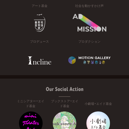
アート基金
社会を動かすかけ声
プロデュース
プロダクション
Our Social Action
ミニシアター・エイ
ブックストア・エイ
小劇場・エイド基金
ド基金
ド基金