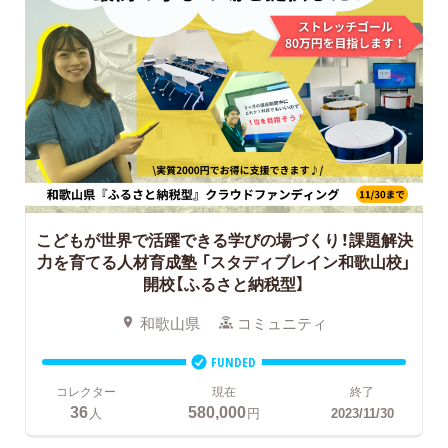
こどもが世界で活躍できる学びの場づくり！課題解決
力を育てる人材育成塾
「スタディブレイン和歌山校」
開校【ふるさと納税型】
和歌山県
コミュニティ
FUNDED
コレクター
現在
終了
36
580,000
人
円
2023/11/30