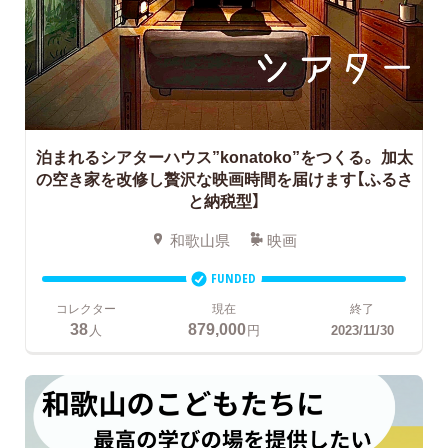
泊まれるシアターハウス”konatoko”をつくる。
加太
の空き家を改修し贅沢な映画時間を届けます【ふるさ
と納税型】
和歌山県
映画
FUNDED
コレクター
現在
終了
38
879,000
人
円
2023/11/30