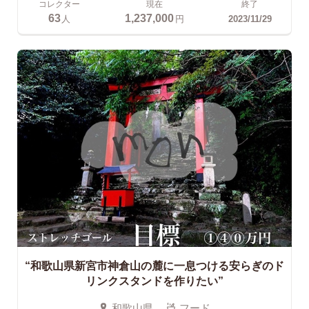
コレクター
現在
終了
63
1,237,000
人
円
2023/11/29
“和歌山県新宮市神倉山の麓に一息つける安らぎのド
リンクスタンドを作りたい”
和歌山県
フード