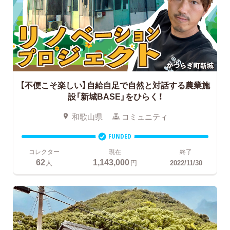
【不便こそ楽しい】自給自足で自然と対話する農業施
設「新城BASE」をひらく！
和歌山県
コミュニティ
FUNDED
コレクター
現在
終了
62
1,143,000
人
円
2022/11/30