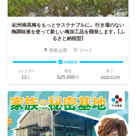
紀州南高梅をもっとサステナブルに。
行き場のない
梅調味液を使って新しい梅加工品を開発します。【ふ
るさと納税型】
和歌山県
フード
FUNDED
コレクター
現在
終了
13
525,000
人
円
2022/11/29