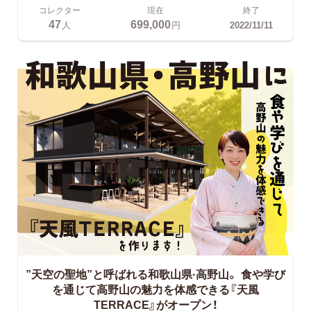
コレクター
現在
終了
47
699,000
人
円
2022/11/11
”天空の聖地”と呼ばれる和歌山県·高野山。
食や学び
を通じて高野山の魅力を体感できる『天風
TERRACE』がオープン！