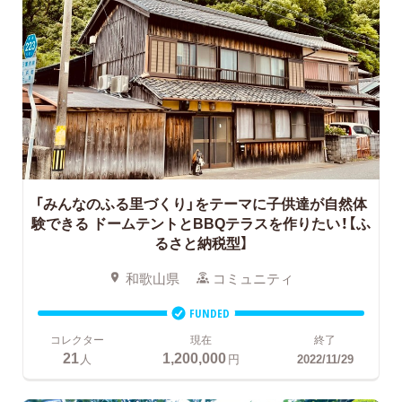
「みんなのふる里づくり」をテーマに子供達が自然体
験できる
ドームテントとBBQテラスを作りたい！【ふ
るさと納税型】
和歌山県
コミュニティ
FUNDED
コレクター
現在
終了
21
1,200,000
人
円
2022/11/29