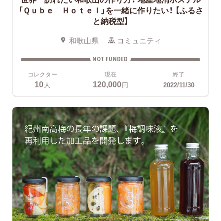
「Ｑｕｂｅ Ｈｏｔｅｌ」を一緒に作りたい！ 【ふるさ
と納税型】
和歌山県
コミュニティ
NOT FUNDED
コレクター
現在
終了
10
120,000
人
円
2022/11/30