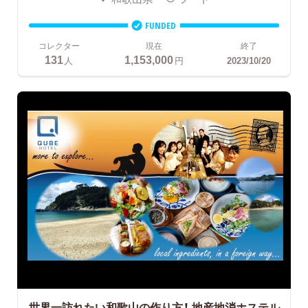
FUNDED
コレクター
現在
終了
131
1,153,000
人
円
2023/10/20
世界一訪れたい和歌山の作り方！
地産地消ホステル