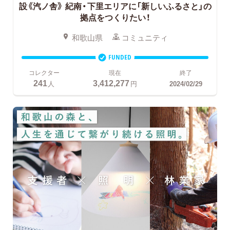
設《汽ノ舎》
紀南・下里エリアに「新しいふるさと」の
拠点をつくりたい！
和歌山県
コミュニティ
FUNDED
コレクター
現在
終了
241
3,412,277
人
円
2024/02/29