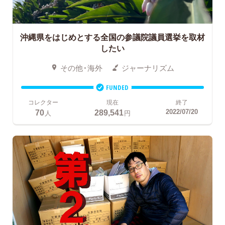
沖縄県をはじめとする全国の参議院議員選挙を取材
したい
その他・海外
ジャーナリズム
FUNDED
コレクター
現在
終了
70
289,541
2022/07/20
人
円