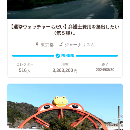
【選挙ウォッチャーちだい】
弁護士費用を捻出したい
（第５弾）。
東京都
ジャーナリズム
FUNDED
コレクター
現在
終了
516
3,363,200
2024/08/30
人
円