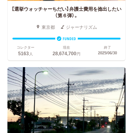
【選挙ウォッチャーちだい】弁護士費用を捻出したい
（第６弾）。
東京都
ジャーナリズム
FUNDED
コレクター
現在
終了
5163
28,674,700
2025/06/30
人
円