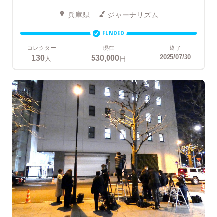
兵庫県
ジャーナリズム
FUNDED
コレクター
現在
終了
130
530,000
2025/07/30
人
円