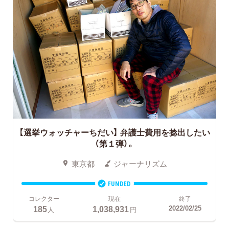
【選挙ウォッチャーちだい】 弁護士費用を捻出したい
（第１弾）。
東京都
ジャーナリズム
FUNDED
コレクター
現在
終了
185
1,038,931
2022/02/25
人
円