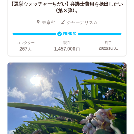
【選挙ウォッチャーちだい】 弁護士費用を捻出したい
（第３弾）。
東京都
ジャーナリズム
FUNDED
コレクター
現在
終了
267
1,457,000
2022/10/31
人
円