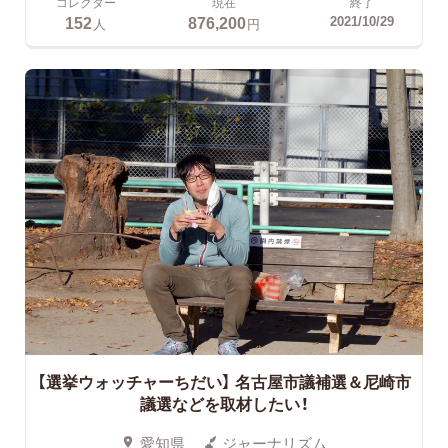
コレクター
現在
終了
152
876,200
2021/10/29
人
円
【選挙ウォッチャーちだい】
名古屋市議補選＆尼崎市
議選などを取材したい！
愛知県
ジャーナリズム