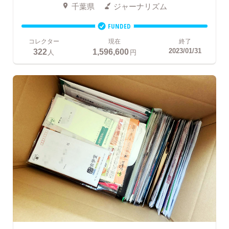
千葉県
ジャーナリズム
FUNDED
コレクター
現在
終了
322
1,596,600
2023/01/31
人
円