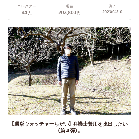
コレクター
現在
終了
44
203,800
2023/04/10
人
円
【選挙ウォッチャーちだい】 弁護士費用を捻出したい
（第４弾）。