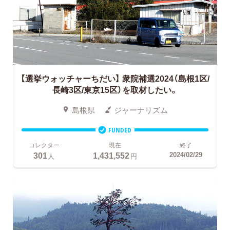
【選挙ウォッチャーちだい】
衆院補選2024（島根1区/
長崎3区/東京15区）を取材したい。
島根県
ジャーナリズム
FUNDED
コレクター
現在
終了
301
1,431,552
2024/02/29
人
円