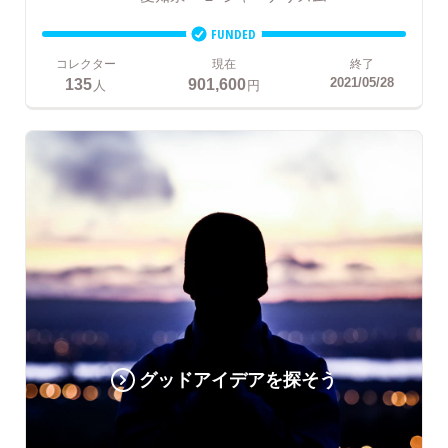
FUNDED
コレクター
現在
終了
135
901,600
2021/05/28
人
円
グッドアイデアを探そう