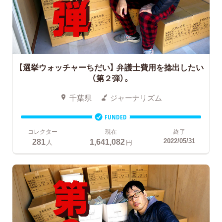
【選挙ウォッチャーちだい】 弁護士費用を捻出したい
（第２弾）。
千葉県
ジャーナリズム
FUNDED
コレクター
現在
終了
281
1,641,082
2022/05/31
人
円