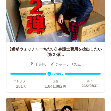
【選挙ウォッチャーちだい】 弁護士費用を捻出したい
（第２弾）。
千葉県
ジャーナリズム
FUNDED
コレクター
現在
終了
281
1,641,082
2022/05/31
人
円