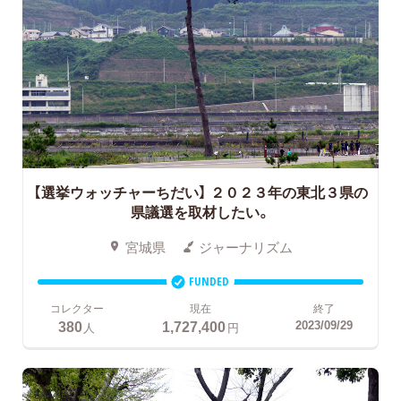
【選挙ウォッチャーちだい】
２０２３年の東北３県の
県議選を取材したい。
宮城県
ジャーナリズム
FUNDED
コレクター
現在
終了
380
1,727,400
2023/09/29
人
円