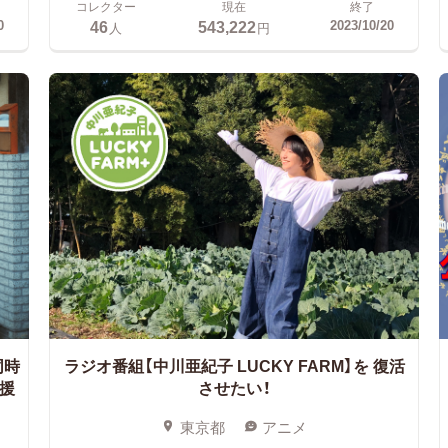
コレクター
現在
終了
46
543,222
0
2023/10/20
人
円
同時
ラジオ番組【中川亜紀子 LUCKY FARM】を
復活
援
させたい！
東京都
アニメ