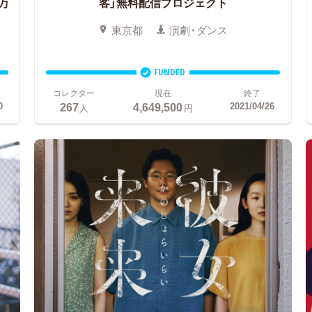
万
客」無料配信プロジェクト
東京都
演劇・ダンス
FUNDED
コレクター
現在
終了
267
4,649,500
0
2021/04/26
人
円