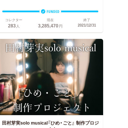
FUNDED
コレクター
現在
終了
283
3,285,470
2021/12/31
人
円
田村芽実solo musical『ひめ・ごと』
制作プロジ