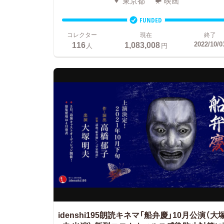
東京都
映画
FUNDED
コレクター
現在
終了
116
1,083,008
2022/10/0
人
円
idenshi195朗読キネマ「船弁慶」10月公演（大