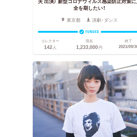
夫 出演）
新型コロナウィルス感染防止対策に
全を期したい！
東京都
演劇・ダンス
FUNDED
コレクター
現在
終了
142
1,233,000
2021/09/3
人
円