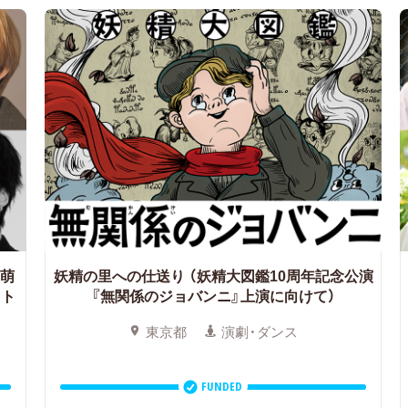
泉萌
妖精の里への仕送り
（妖精大図鑑10周年記念公演
クト
『無関係のジョバンニ』上演に向けて）
東京都
演劇・ダンス
FUNDED