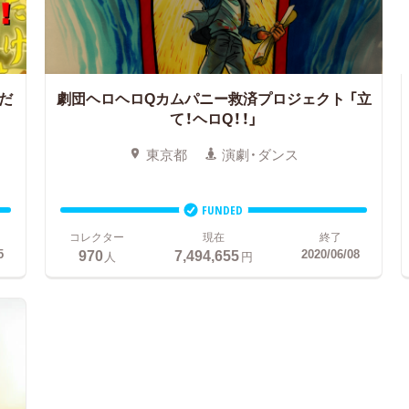
だ
劇団ヘロヘロQカムパニー救済プロジェクト
「立
て！ヘロQ！！」
東京都
演劇・ダンス
FUNDED
コレクター
現在
終了
970
7,494,655
5
2020/06/08
人
円