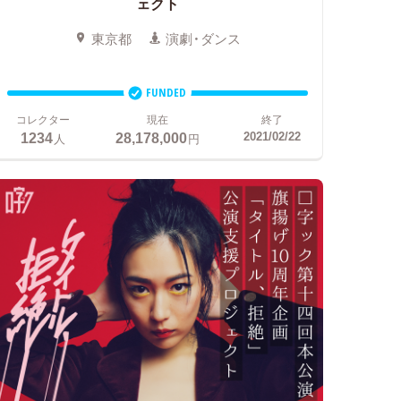
ェクト
東京都
演劇・ダンス
FUNDED
コレクター
現在
終了
1234
28,178,000
2021/02/22
人
円