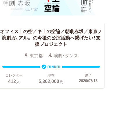
オフィス上の空／キ上の空論／朝劇赤坂／東京ノ
演劇ガ、アル。
の今後の公演活動へ繋げたい！支
援プロジェクト
東京都
演劇・ダンス
FUNDED
コレクター
現在
終了
412
5,362,000
2020/07/13
人
円