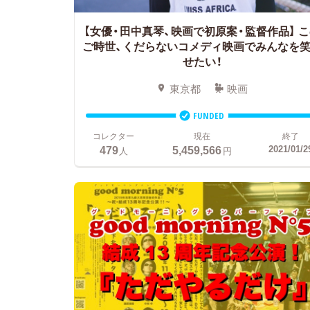
【女優・田中真琴、映画で初原案・監督作品】
こ
ご時世、くだらないコメディ映画でみんなを
せたい！
東京都
映画
FUNDED
コレクター
現在
終了
479
5,459,566
2021/01/2
人
円