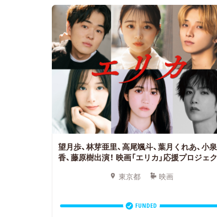
望月歩、林芽亜里、高尾颯斗、葉月くれあ、小
香、藤原樹出演！
映画「エリカ」応援プロジェ
東京都
映画
FUNDED