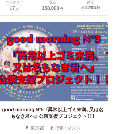
コレクター
現在
終了
17
158,000
2023/01/16
人
円
good morning N°5 『異常以上ゴミ未満、又は名
もなき君へ』
公演支援プロジェクト！！！
東京都
演劇・ダンス