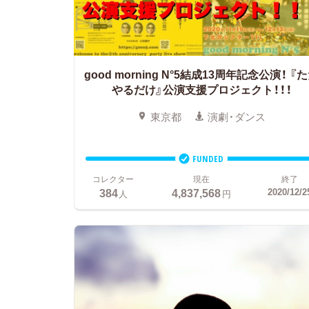
good morning N°5結成13周年記念公演！
『た
やるだけ』公演支援プロジェクト！！！
東京都
演劇・ダンス
FUNDED
コレクター
現在
終了
384
4,837,568
2020/12/2
人
円