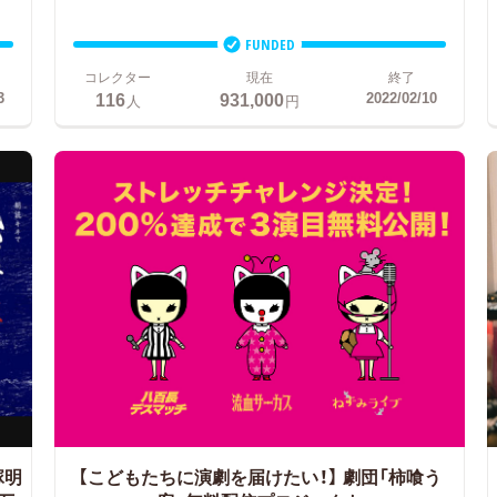
FUNDED
コレクター
現在
終了
116
931,000
3
2022/02/10
人
円
塚明
【こどもたちに演劇を届けたい！】
劇団「柿喰う