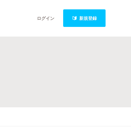
ログイン
新規登録
クト
最新進捗報告から探す