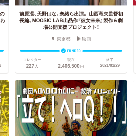
の
前原滉、天野はな、奈緒ら出演。
山西竜矢監督初
笑わ
長編、MOOSIC LAB出品作『彼女来来』製作＆劇
場公開支援プロジェクト！
東京都
映画
FUNDED
コレクター
現在
終了
227
2,406,500
9
2021/01/29
人
円