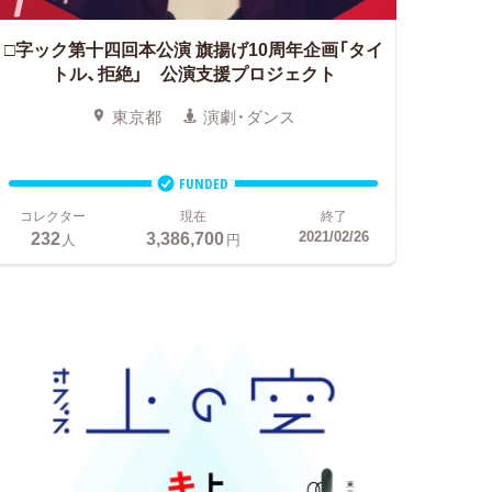
□字ック第十四回本公演
旗揚げ10周年企画「タイ
トル、拒絶」 公演支援プロジェクト
東京都
演劇・ダンス
FUNDED
コレクター
現在
終了
232
3,386,700
2021/02/26
人
円