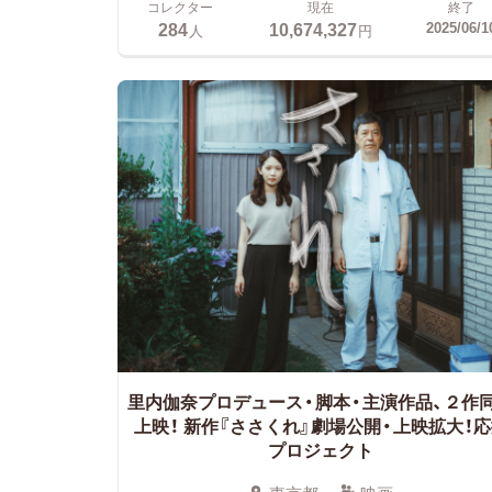
コレクター
現在
終了
284
10,674,327
2025/06/1
人
円
里内伽奈プロデュース・脚本・主演作品、２作
上映！
新作『ささくれ』劇場公開・上映拡大！応
プロジェクト