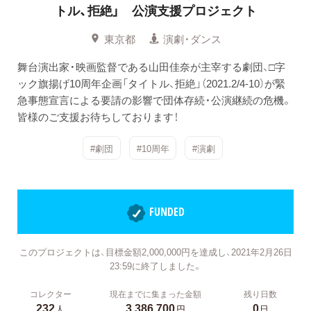
トル、拒絶」 公演支援プロジェクト
東京都
演劇・ダンス
舞台演出家・映画監督である山田佳奈が主宰する劇団、□字
ック旗揚げ10周年企画「タイトル、拒絶」（2021.2/4-10）が緊
急事態宣言による要請の影響で団体存続・公演継続の危機。
皆様のご支援お待ちしております！
#劇団
#10周年
#演劇
FUNDED
このプロジェクトは、目標金額2,000,000円を達成し、2021年2月26日
23:59に終了しました。
コレクター
現在までに集まった金額
残り日数
232
3,386,700
0
人
円
日