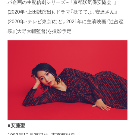
パ企画の生配信劇シリーズ～「京都妖気保安協会」』
(2020年・上田誠演出)、ドラマ『捨ててよ、安達さん』
(2020年・テレビ東京)など。2021年に主演映画『辻占恋
慕』(大野大輔監督)を撮影予定。
■安藤聖
1983年12月25日生、東京都出身。