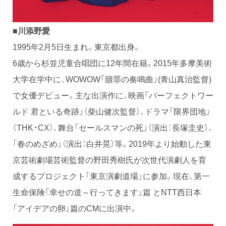
■川添野愛
1995年2月5日生まれ。東京都出身。
6歳から杉並児童合唱団に12年間在籍。2015年多摩美術
大学在学中に、WOWOW「贖罪の奏鳴曲」(青山真治監督)
で女優デビュー。主な出演作に、映画「パーフェクトワー
ルド 君といる奇跡」（柴山健次監督）、ドラマ「限界団地」
（THK・CX）、舞台「セールスマンの死」（演出：長塚圭史）、
「春のめざめ」（演出：白井晃）等。2019年より始動した東
京芸術劇場芸術監督の野田秀樹氏が次世代演劇人を育
成するプロジェクト「東京演劇道場」に参加。現在、第一
生命保険「幸せの道～行ってきます」篇 とNTT西日本
「アイデアの卵」篇のCMに出演中。