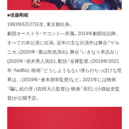
■後藤剛範
1983年6月27日生、東京都出身。
劇団オーストラ・マコンド―所属。2014年劇団化以降、
すべての本公演に出演。近年の主な出演作は舞台『ゲル
ニカ』(2020年・栗山民也演出)、舞台『いきなり本読み！』
(2020年・岩井秀人演出)、配信『全裸監督』(2019年/2021
年・Netflix)、映画『どうしようもない僕らのちっぽけな世
界は、』(2019年・倉本朋幸監督)など。2021年には映画
『騙し絵の牙』(吉田大八監督)と映画『辰巳』(小路紘史監
督)が公開予定。