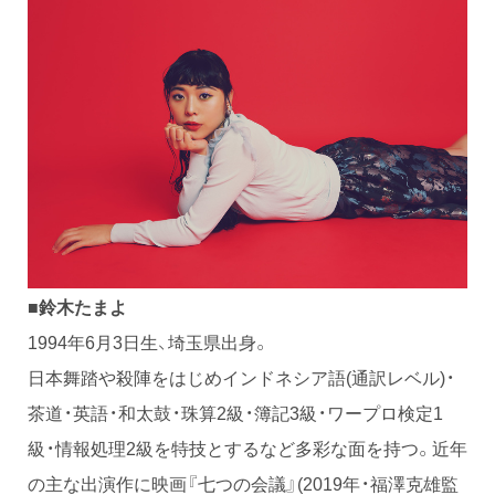
■鈴木たまよ
1994年6月3日生、埼玉県出身。
日本舞踏や殺陣をはじめインドネシア語(通訳レベル)・
茶道・英語・和太鼓・珠算2級・簿記3級・ワープロ検定1
級・情報処理2級を特技とするなど多彩な面を持つ。近年
の主な出演作に映画『七つの会議』(2019年・福澤克雄監