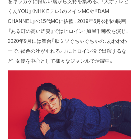
をキッカケに幅広い層から支持を集める。『天才テレビ
くんYOU』（NHK Eテレ）のメインMCや『DAM
CHANNEL』の15代MCに抜擢。2019年6月公開の映画
『ある町の高い煙突』ではヒロイン・加屋千穂役を演じ、
2020年9月には舞台『脳ミソぐちゃぐちゃの、あわわわ
ーで、褐色の汁が垂れる。』にヒロイン役で出演するな
ど、女優を中心として様々なジャンルで活躍中。