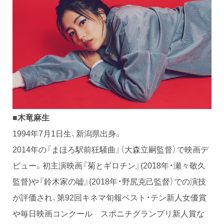
■木竜麻生
1994年7月1日生、新潟県出身。
2014年の『まほろ駅前狂騒曲』（大森立嗣監督）で映画デ
ビュー。初主演映画『菊とギロチン』(2018年・瀬々敬久
監督)や『鈴木家の嘘』(2018年・野尻克己監督）での演技
が評価され、第92回キネマ旬報ベスト・テン新人女優賞
や毎日映画コンクール スポニチグランプリ新人賞な