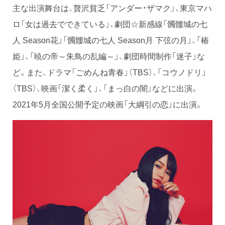
主な出演舞台は、贅沢貧乏「アンダー・ザマク」、東京マハ
ロ「女は過去でできている」、劇団☆新感線「髑髏城の七
人 Season花」「髑髏城の七人 Season月 下弦の月」、「椿
姫」、「暁の帝～朱鳥の乱編～」、劇団時間制作「迷子」な
ど。また、ドラマ「ごめんね青春」（TBS）、「コウノドリ」
（TBS）、映画「潔く柔く」、「まっ白の闇」などに出演。
2021年5月全国公開予定の映画「大綱引の恋」に出演。