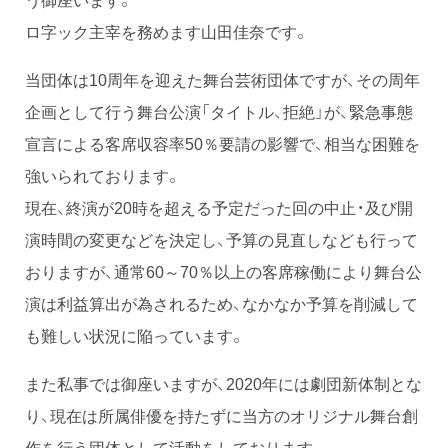
ロ字ック主宰を務めます山田佳奈です。
当団体は10周年を迎えた舞台芸術団体ですが、その周年
企画として行う舞台公演「タイトル、拒絶」が、緊急事態
宣言による客席収容率50％要請の影響で、相当な困難を
強いられております。
現在、終演が20時を超える予定だった回の中止・及び開
演時間の変更などを決定し、予算の見直しなども行って
おりますが、通常60～70％以上の客席稼働により舞台公
演は利益算出が為されるため、なかなか予算を削減して
も難しい状況に陥っています。
また私事では御座いますが、2020年には劇団新体制とな
り、現在は所属俳優を持たずに当方のオリジナル舞台創
作を行う団体として活動をしております。