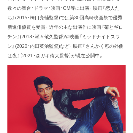
数々の舞台・ドラマ・映画・CM等に出演。映画『恋人た
ち』(2015・橋口亮輔監督)では第30回高崎映画祭で優秀
新進俳優賞を受賞。近年の主な出演作に映画『菊とギロ
チン』(2018・瀬々敬久監督)や映画『ミッドナイトスワ
ン』(2020・内田英治監督)など。映画『さんかく窓の外側
は夜』（2021・森ガキ侑大監督）が現在公開中。