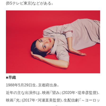
(BSテレビ東京)などがある。
■早織
1988年5月29日生、京都府出身。
近年の主な出演作は、映画『望み』(2020年・堤幸彦監督)、
映画『光』(2017年・河瀬直美監督)、生配信劇『～ヨーロッ