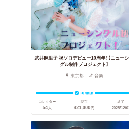
武井麻里子 祝ソロデビュー10周年！【ニュー
グル制作プロジェクト】
東京都
音楽
FUNDED
コレクター
現在
終了
54
421,000
人
円
2025/12/0