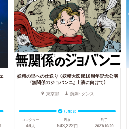
ェ
妖精の里への仕送り
（妖精大図鑑10周年記念公演
『無関係のジョバンニ』上演に向けて）
東京都
演劇・ダンス
FUNDED
コレクター
現在
終了
46
543,222
9
人
円
2023/10/20