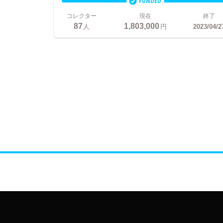
FUNDED
コレクター
現在
終了
87
1,803,000
人
円
2023/04/2