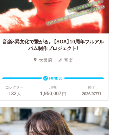
音楽×異文化で繋がる。
【SOA】10周年フルアル
バム制作プロジェクト!
大阪府
音楽
FUNDED
コレクター
現在
終了
132
1,950,007
人
円
2026/07/31