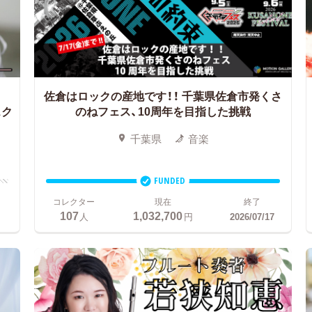
佐倉はロックの産地です！！
千葉県佐倉市発くさ
ェク
のねフェス、10周年を目指した挑戦
千葉県
音楽
FUNDED
コレクター
現在
終了
107
1,032,700
人
円
2026/07/17