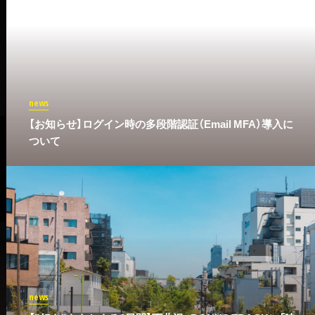
news
​【お知らせ】ログイン時の多段階認証（Email MFA）導入に
ついて
news