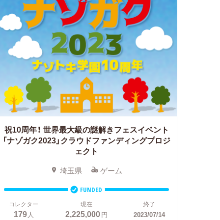
祝10周年！
世界最大級の謎解きフェスイベント
「ナゾガク2023」クラウドファンディングプロジ
ェクト
埼玉県
ゲーム
FUNDED
コレクター
現在
終了
179
2,225,000
人
円
2023/07/14