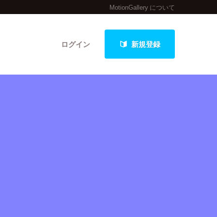
MotionGallery について
ログイン
新規登録
クト
最新進捗報告から探す