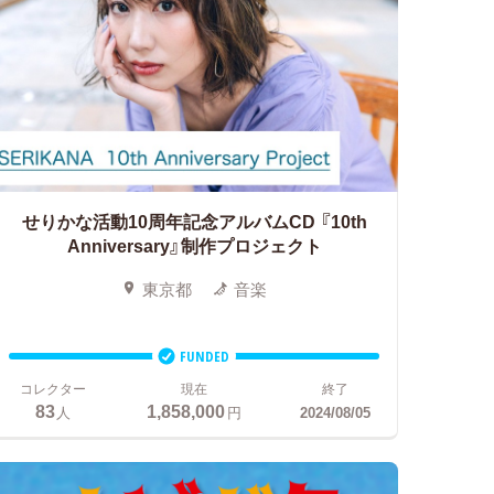
せりかな活動10周年記念アルバムCD
『10th
Anniversary』制作プロジェクト
東京都
音楽
FUNDED
コレクター
現在
終了
83
1,858,000
人
円
2024/08/05