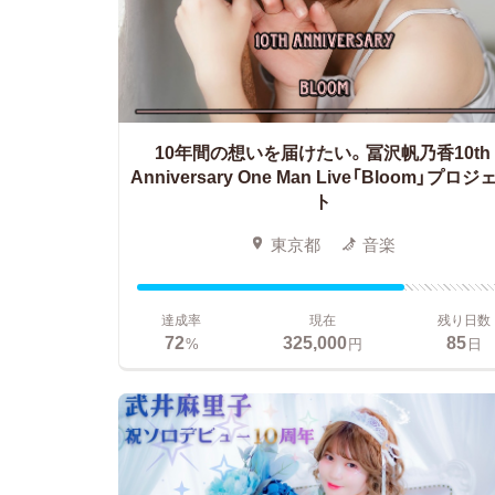
10年間の想いを届けたい。
冨沢帆乃香10th
Anniversary One Man Live「Bloom」プロジ
ト
東京都
音楽
達成率
現在
残り日数
72
325,000
85
%
円
日