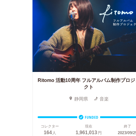
Ritomo 活動10周年 フルアルバム制作プロジ
クト
静岡県
音楽
FUNDED
コレクター
現在
終了
164
1,961,013
人
円
2023/09/2