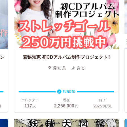
シン
若狭知恵 初CDアルバム制作プロジェクト！
愛知県
音楽
FUNDED
コレクター
現在
終了
117
2,266,000
1
人
円
2025/01/31