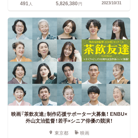
491
5,826,380
2023/10/31
人
円
映画『茶飲友達』制作応援サポーター大募集！
ENBU×
外山文治監督！若手×シニア俳優の競演！
東京都
映画