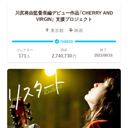
川尻将由監督長編デビュー作品『CHERRY AND
VIRGIN』
支援プロジェクト
東京都
映画
FUNDED
コレクター
現在
終了
171
2,740,730
2021/08/16
人
円