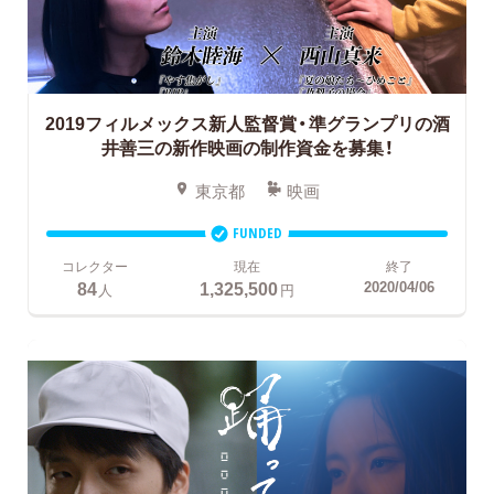
2019フィルメックス新人監督賞・準グランプリの酒
井善三の新作映画の制作資金を募集！
東京都
映画
FUNDED
コレクター
現在
終了
84
1,325,500
2020/04/06
人
円