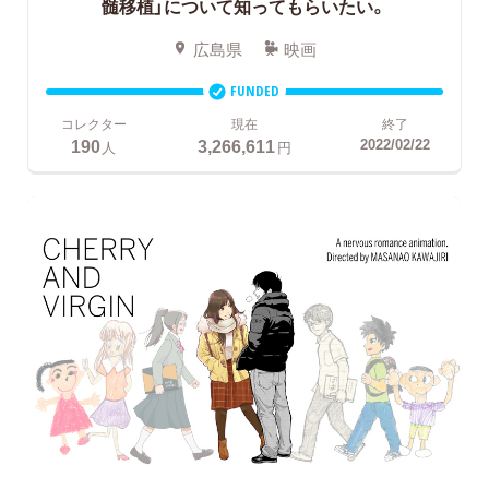
髄移植」について知ってもらいたい。
広島県
映画
FUNDED
コレクター
現在
終了
190
3,266,611
2022/02/22
人
円