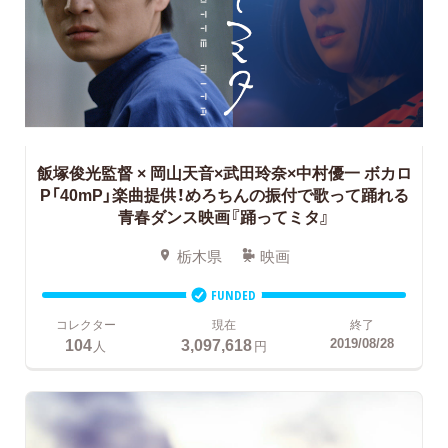
飯塚俊光監督 × 岡山天音×武田玲奈×中村優一
ボカロ
P「40mP」楽曲提供！めろちんの振付で歌って踊れる
青春ダンス映画『踊ってミタ』
栃木県
映画
FUNDED
コレクター
現在
終了
104
3,097,618
2019/08/28
人
円