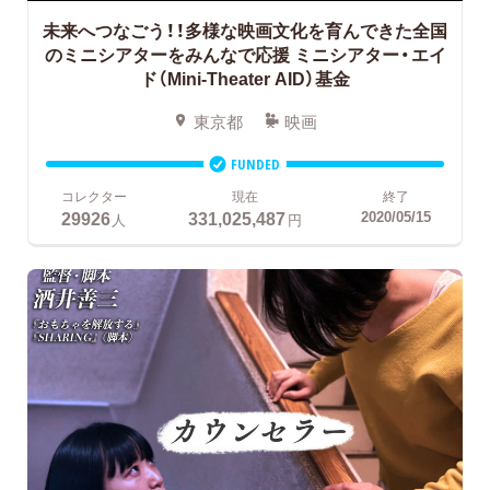
未来へつなごう！！多様な映画文化を育んできた全国
のミニシアターをみんなで応援
ミニシアター・エイ
ド（Mini-Theater AID）基金
東京都
映画
FUNDED
コレクター
現在
終了
29926
331,025,487
2020/05/15
人
円