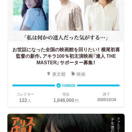
お世話になった全国の映画館を回りたい！
横尾初喜
監督の新作、アキラ100％初主演映画『達人 THE
MASTER』サポーター募集！
東京都
映画
FUNDED
コレクター
現在
終了
122
1,646,000
2020/12/18
人
円