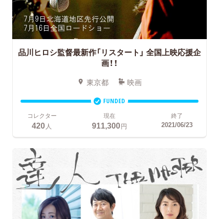
品川ヒロシ監督最新作「リスタート」
全国上映応援企
画！！
東京都
映画
FUNDED
コレクター
現在
終了
420
911,300
2021/06/23
人
円