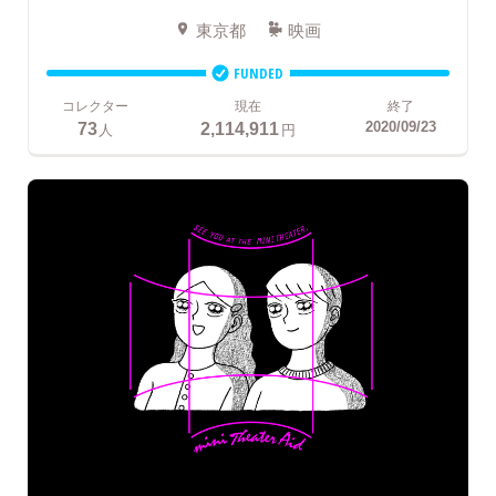
東京都
映画
FUNDED
コレクター
現在
終了
73
2,114,911
2020/09/23
人
円