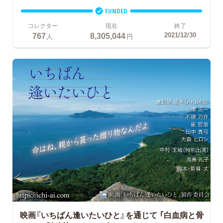
FUNDED
コレクター
現在
終了
767
8,305,044
2021/12/30
人
円
映画『いちばん逢いたいひと』を通じて
「白血病と骨