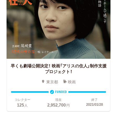
早くも劇場公開決定！
映画「アリスの住人」制作支援
プロジェクト！
東京都
映画
FUNDED
コレクター
現在
終了
125
2,952,700
2021/01/28
人
円