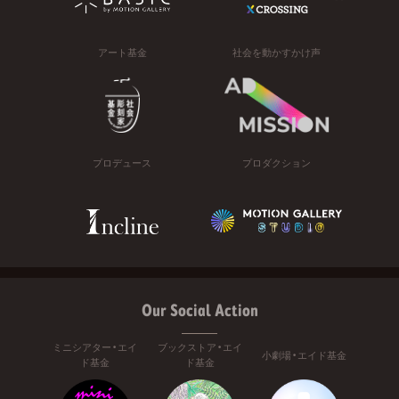
アート基金
社会を動かすかけ声
プロデュース
プロダクション
Our Social Action
ミニシアター・エイ
ブックストア・エイ
小劇場・エイド基金
ド基金
ド基金