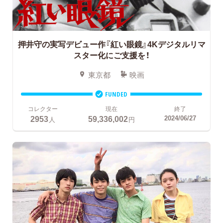
押井守の実写デビュー作『紅い眼鏡』4Kデジタルリマ
スター化にご支援を！
東京都
映画
FUNDED
コレクター
現在
終了
2953
59,336,002
2024/06/27
人
円