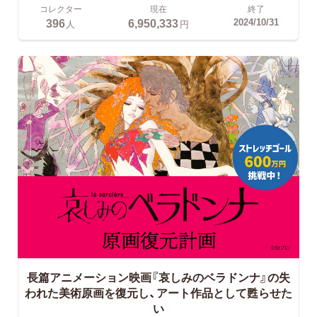
コレクター
現在
終了
396
6,950,333
2024/10/31
人
円
長篇アニメーション映画『哀しみのベラドンナ』の失
われた美術原画を復元し、アート作品として甦らせた
い