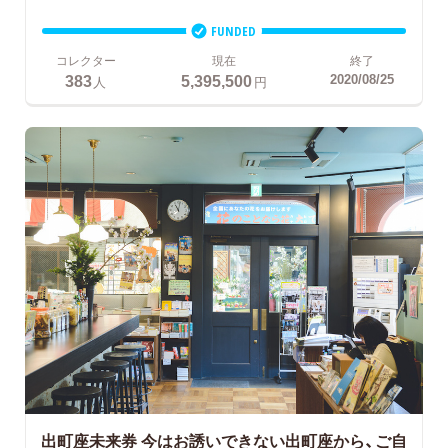
FUNDED
コレクター
現在
終了
383
5,395,500
2020/08/25
人
円
出町座未来券
今はお誘いできない出町座から、ご自