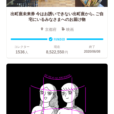
出町座未来券
今はお誘いできない出町座から、ご自
宅にいるみなさまへのお届け物
京都府
映画
FUNDED
コレクター
現在
終了
1536
8,522,550
2020/06/08
人
円