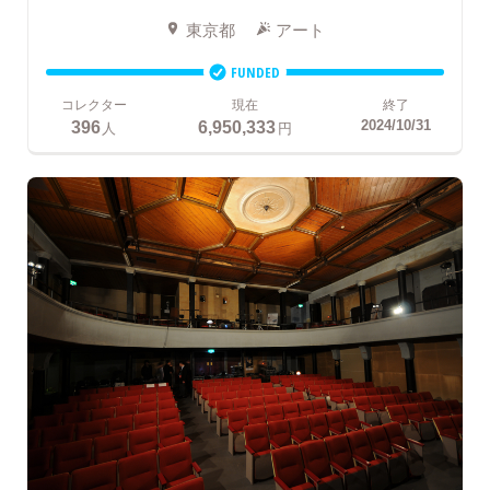
東京都
アート
FUNDED
コレクター
現在
終了
396
6,950,333
2024/10/31
人
円