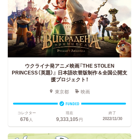
ウクライナ発アニメ映画『THE STOLEN
PRINCESS（英題）』
日本語吹替版制作＆全国公開支
援プロジェクト！
東京都
映画
FUNDED
コレクター
現在
終了
676
9,333,105
2022/11/30
人
円