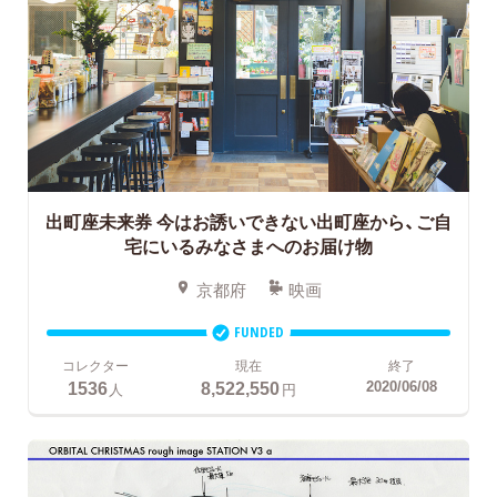
出町座未来券
今はお誘いできない出町座から、ご自
宅にいるみなさまへのお届け物
京都府
映画
FUNDED
コレクター
現在
終了
1536
8,522,550
2020/06/08
人
円