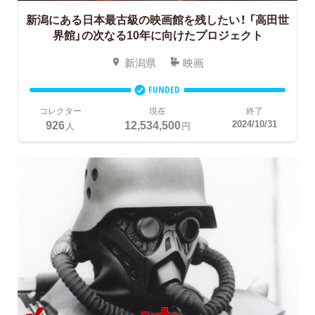
新潟にある日本最古級の映画館を残したい！
「高田世
界館」の次なる10年に向けたプロジェクト
新潟県
映画
FUNDED
コレクター
現在
終了
926
12,534,500
2024/10/31
人
円