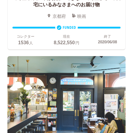
宅にいるみなさまへのお届け物
京都府
映画
FUNDED
コレクター
現在
終了
1536
8,522,550
2020/06/08
人
円