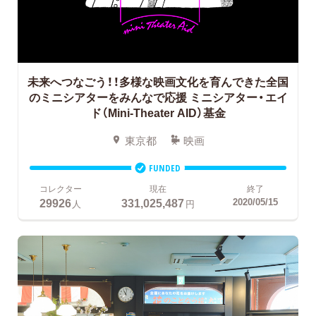
未来へつなごう！！多様な映画文化を育んできた全国
のミニシアターをみんなで応援
ミニシアター・エイ
ド（Mini-Theater AID）基金
東京都
映画
FUNDED
コレクター
現在
終了
29926
331,025,487
2020/05/15
人
円