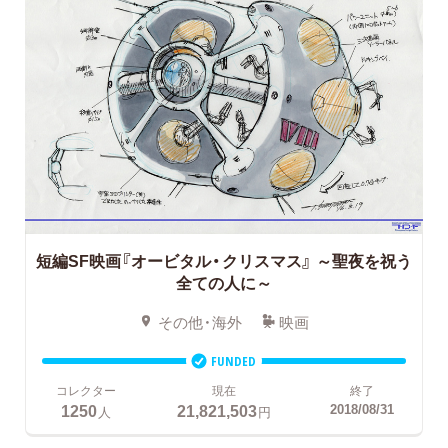
短編SF映画『オービタル・クリスマス』
～聖夜を祝う
全ての人に～
その他・海外
映画
FUNDED
コレクター
現在
終了
1250
21,821,503
2018/08/31
人
円