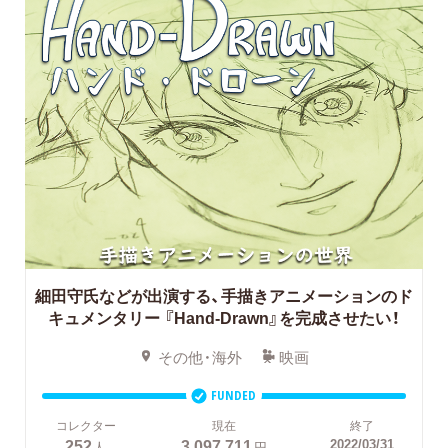
細田守氏などが出演する、手描きアニメーションのド
キュメンタリー
『Hand-Drawn』を完成させたい！
その他・海外
映画
FUNDED
コレクター
現在
終了
252
3,097,711
2022/03/31
人
円