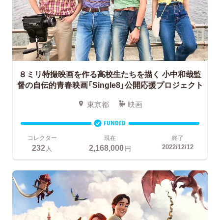
８ミリ特撮映画を作る高校生たちを描く
小中和哉監
督の自伝的青春映画「Single8」公開応援プロジェクト
東京都
映画
FUNDED
コレクター
現在
終了
232
2,168,000
2022/12/12
人
円