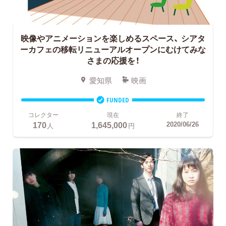
映像やアニメーションを楽しめるスペース、
シアタ
ーカフェの移転リニューアルオープンにむけてみな
さまの応援を！
愛知県
映画
FUNDED
コレクター
現在
終了
170
1,645,000
2020/06/26
人
円