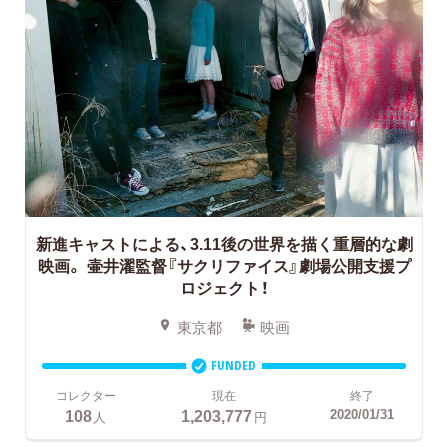
新進キャストによる、3.11後の世界を描く重層的な劇
映画。
壷井濯監督『サクリファイス』劇場公開支援プ
ロジェクト！
東京都
映画
FUNDED
コレクター
現在
終了
108
1,203,777
2020/01/31
人
円