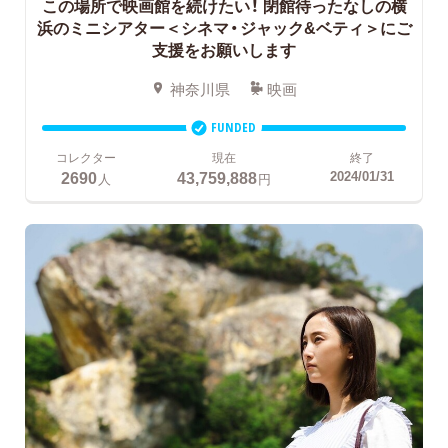
この場所で映画館を続けたい！
閉館待ったなしの横
浜のミニシアター＜シネマ・ジャック&ベティ＞にご
支援をお願いします
神奈川県
映画
FUNDED
コレクター
現在
終了
2690
43,759,888
2024/01/31
人
円