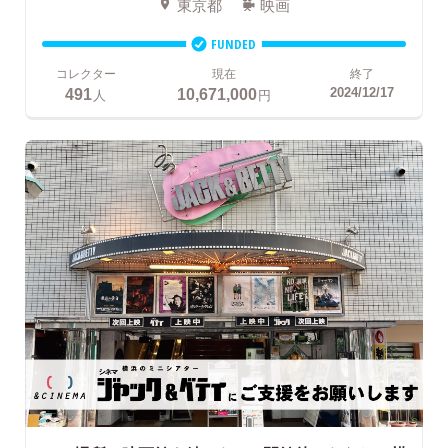
東京都
映画
FUNDED
コレクター
現在
終了
491
10,671,000
2024/12/17
人
円