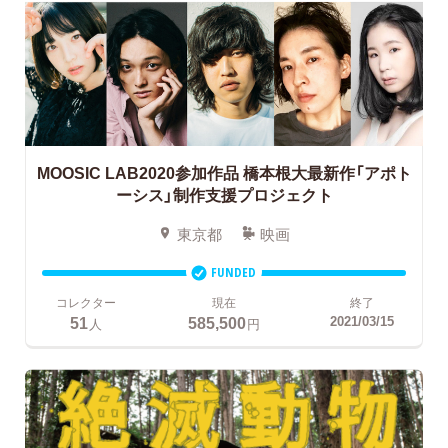
MOOSIC LAB2020参加作品
橋本根大最新作「アポト
ーシス」制作支援プロジェクト
東京都
映画
FUNDED
コレクター
現在
終了
51
585,500
2021/03/15
人
円