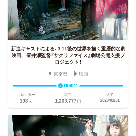
新進キャストによる、3.11後の世界を描く重層的な劇
映画。
壷井濯監督『サクリファイス』劇場公開支援プ
ロジェクト！
東京都
映画
FUNDED
コレクター
現在
終了
108
1,203,777
2020/01/31
人
円