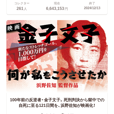
コレクター
現在
終了
261
6,643,153
2024/12/13
人
円
100年前の反逆者・金子文子。死刑判決から獄中での
自死に至る121日間を、浜野佐知が映画化！