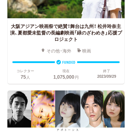
大阪アジアン映画祭で絶賛！舞台は九州！
松井玲奈主
演、夏都愛未監督の長編劇映画「緑のざわめき」応援プ
ロジェクト
その他・海外
映画
FUNDED
コレクター
現在
終了
75
1,075,000
2023/09/29
人
円