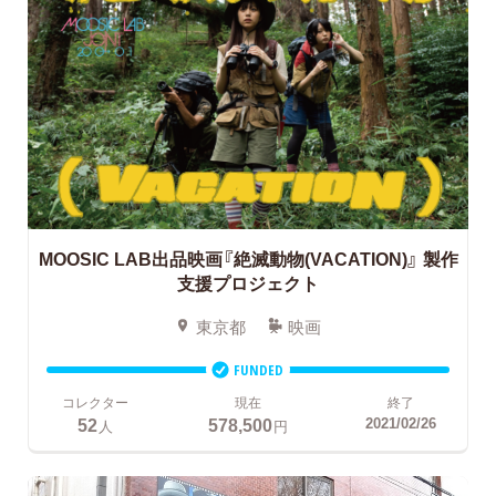
MOOSIC LAB出品映画『絶滅動物(VACATION)』
製作
支援プロジェクト
東京都
映画
FUNDED
コレクター
現在
終了
52
578,500
2021/02/26
人
円