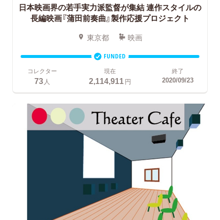
日本映画界の若手実力派監督が集結
連作スタイルの
長編映画『蒲田前奏曲』製作応援プロジェクト
東京都
映画
FUNDED
コレクター
現在
終了
73
2,114,911
2020/09/23
人
円