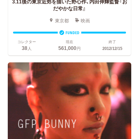
3.11後の東京近郊を描いた野心作、内田伸輝監督『お
だやかな日常』
東京都
映画
FUNDED
コレクター
現在
終了
38
561,000
人
円
2012/12/15