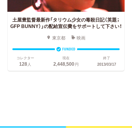
土屋豊監督最新作「タリウム少女の毒殺日記（英題；
GFP BUNNY）」の配給宣伝費をサポートして下さい！
東京都
映画
FUNDED
コレクター
現在
終了
128
2,448,500
人
円
2013/03/17