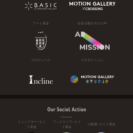
アート基金
社会を動かすかけ声
プロデュース
プロダクション
Our Social Action
ミニシアター・エイ
ブックストア・エイ
小劇場・エイド基金
ド基金
ド基金