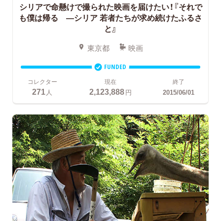
シリアで命懸けで撮られた映画を届けたい！『それで
も僕は帰る —シリア 若者たちが求め続けたふるさ
と』
東京都
映画
FUNDED
コレクター
現在
終了
271
2,123,888
人
円
2015/06/01