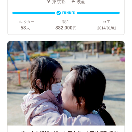
東京都
映画
FUNDED
コレクター
現在
終了
58
882,000
人
円
2014/01/01