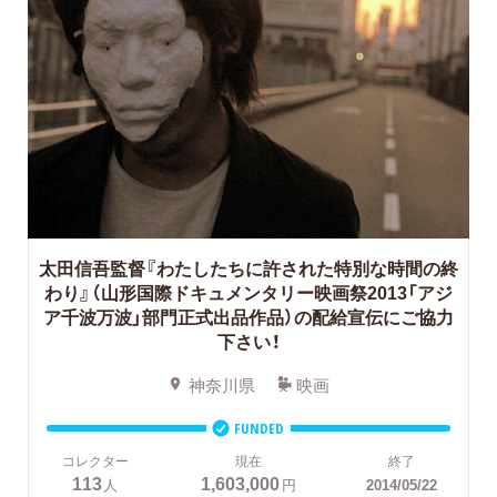
太田信吾監督『わたしたちに許された特別な時間の終
わり』（山形国際ドキュメンタリー映画祭2013「アジ
ア千波万波」部門正式出品作品）の配給宣伝にご協力
下さい！
神奈川県
映画
FUNDED
コレクター
現在
終了
113
1,603,000
人
円
2014/05/22