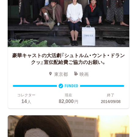
豪華キャストの大活劇『シュトルム・ウント・ドラン
クッ』宣伝配給費ご協力のお願い。
東京都
映画
FUNDED
コレクター
現在
終了
14
82,000
人
円
2014/09/08