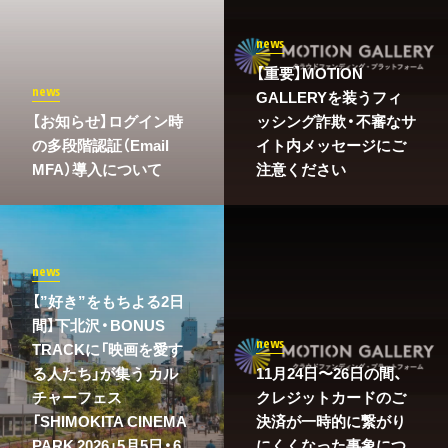
news
【重要】MOTION
news
GALLERYを装うフィ
​【お知らせ】ログイン時
ッシング詐欺・不審なサ
の多段階認証（Email
イト内メッセージにご
MFA）導入について
注意ください
news
【”好き”をもちよる2日
間】下北沢・BONUS
news
TRACKに「映画を愛す
る人たち」が集う カル
11月24日〜26日の間、
チャーフェス
クレジットカードのご
「SHIMOKITA CINEMA
決済が一時的に繋がり
PARK 2026」5月5日・6
にくくなった事象につ