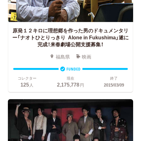
原発１２キロに理想郷を作った男のドキュメンタリ
ー「ナオトひとりっきり Alone in Fukushima」遂に
完成！来春劇場公開支援募集！
福島県
映画
FUNDED
コレクター
現在
終了
125
2,175,778
人
円
2015/03/09