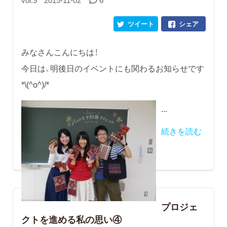
vol.9
2015-11-02
6
ツイート
シェア
みなさんこんにちは！
今日は、明後日のイベントにも関わるお知らせです
*\(^o^)/*
...
続きを読む
プロジェ
クトを進める私の思い④