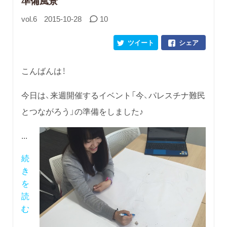
準備風景
vol.6
2015-10-28
10
ツイート
シェア
こんばんは！
今日は、来週開催するイベント「今、パレスチナ難民
とつながろう」の準備をしました♪
...
続
き
を
読
む