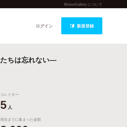
MotionGallery について
ログイン
新規登録
私たちは忘れない―
クト
コレクター
最新進捗報告から探す
5
人
現在までに集まった金額