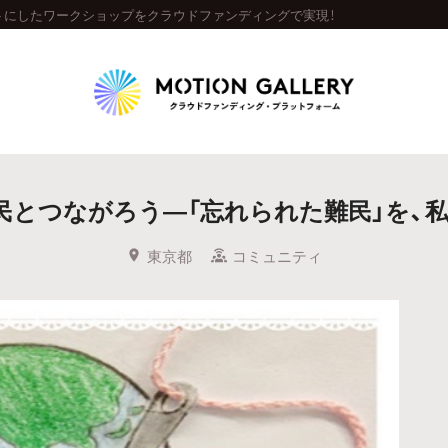
トにしたワークショップをクラウドファンディングで実現！
Highlight
民とつながろう―「忘れられた難民」を、
人気のプロジェクト
新着プロジェクト
終了間近のプロジェ
東京都
コミュニティ
Feature
タグから探す
キュレーターから探す
特集から探す
Legendary
最新達成プロジェクト
調達額が大きいプロジェクト