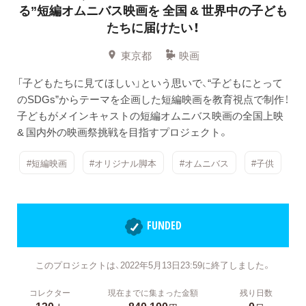
る”短編オムニバス映画を
全国 & 世界中の子ども
たちに届けたい！
東京都
映画
「子どもたちに見てほしい」という思いで、“子どもにとって
のSDGs”からテーマを企画した短編映画を教育視点で制作！
子どもがメインキャストの短編オムニバス映画の全国上映
& 国内外の映画祭挑戦を目指すプロジェクト。
#短編映画
#オリジナル脚本
#オムニバス
#子供
FUNDED
このプロジェクトは、2022年5月13日23:59に終了しました。
コレクター
現在までに集まった金額
残り日数
130
840,100
0