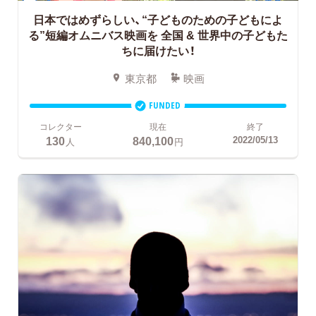
日本ではめずらしい、“子どものための子どもによ
る”短編オムニバス映画を
全国 & 世界中の子どもた
ちに届けたい！
東京都
映画
FUNDED
コレクター
現在
終了
130
840,100
2022/05/13
人
円