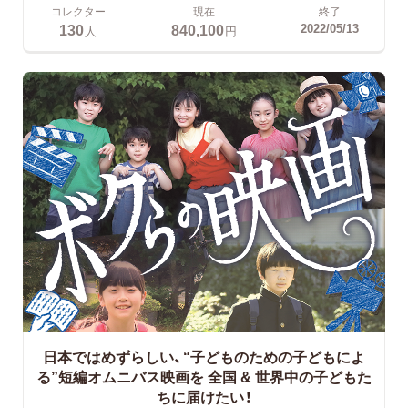
コレクター
現在
終了
130
840,100
2022/05/13
人
円
日本ではめずらしい、“子どものための子どもによ
る”短編オムニバス映画を
全国 & 世界中の子どもた
ちに届けたい！