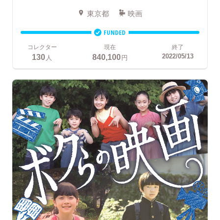
東京都
映画
FUNDED
コレクター
現在
終了
130
840,100
2022/05/13
人
円