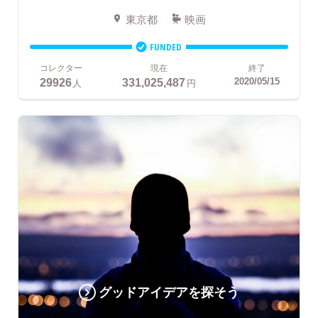
東京都
映画
FUNDED
コレクター
現在
終了
29926
331,025,487
2020/05/15
人
円
グッドアイデアを探そう