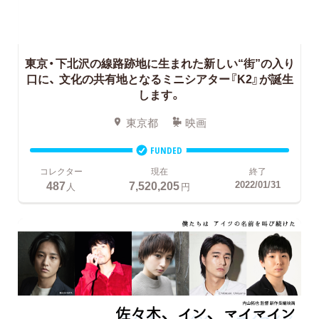
東京・下北沢の線路跡地に生まれた新しい“街”の入り
口に、
文化の共有地となるミニシアター『K2』が誕生
します。
東京都
映画
FUNDED
コレクター
現在
終了
487
7,520,205
2022/01/31
人
円