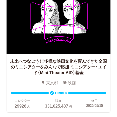
未来へつなごう！！多様な映画文化を育んできた全国
のミニシアターをみんなで応援
ミニシアター・エイ
ド（Mini-Theater AID）基金
東京都
映画
FUNDED
コレクター
現在
終了
29926
331,025,487
2020/05/15
人
円