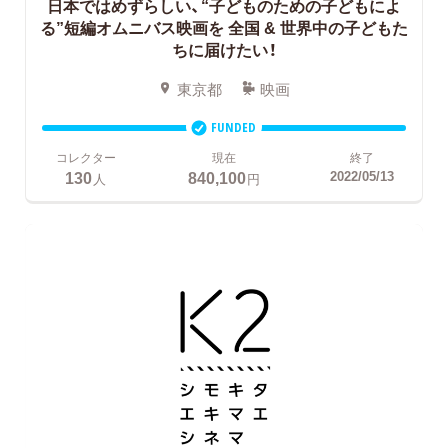
日本ではめずらしい、“子どものための子どもによ
る”短編オムニバス映画を
全国 & 世界中の子どもた
ちに届けたい！
東京都
映画
FUNDED
コレクター
現在
終了
130
840,100
2022/05/13
人
円