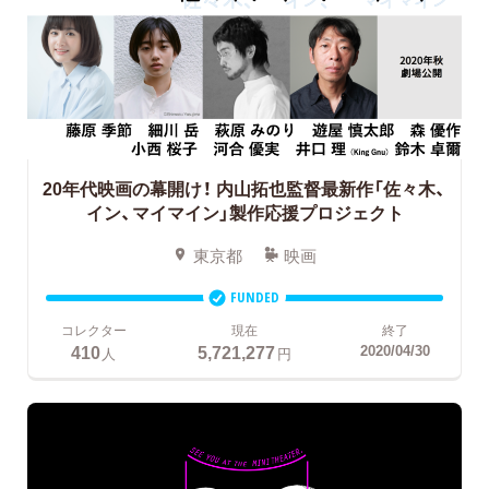
20年代映画の幕開け！
内山拓也監督最新作「佐々木、
イン、マイマイン」製作応援プロジェクト
東京都
映画
FUNDED
コレクター
現在
終了
410
5,721,277
2020/04/30
人
円