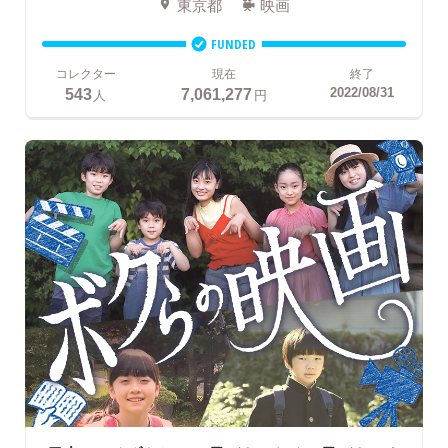
東京都
映画
FUNDED
コレクター
現在
終了
543
7,061,277
2022/08/31
人
円