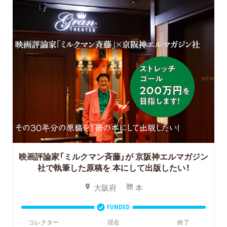
映画評論家「ミルクマン斉藤」が 京阪神エルマガジン
社で執筆した原稿を 本にして出版したい！
大阪府
本
FUNDED
コレクター
現在
終了