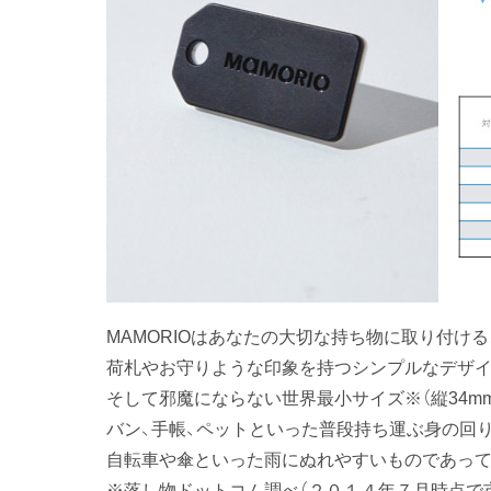
MAMORIOはあなたの大切な持ち物に取り付け
荷札やお守りような印象を持つシンプルなデザイ
そして邪魔にならない世界最小サイズ※（縦34mm
バン、手帳、ペットといった普段持ち運ぶ身の回
自転車や傘といった雨にぬれやすいものであって
※落し物ドットコム調べ（２０１４年７月時点で