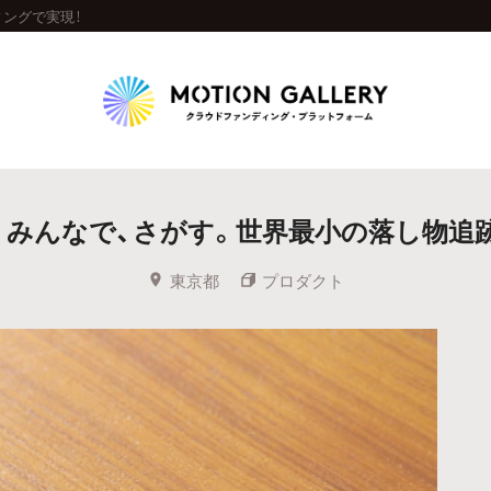
ィングで実現！
Highlight
みんなで、さがす。世界最小の落し物追跡タ
人気のプロジェクト
新着プロジェクト
終了間近のプロジェ
東京都
プロダクト
Feature
タグから探す
キュレーターから探す
特集から探す
Legendary
最新達成プロジェクト
調達額が大きいプロジェクト