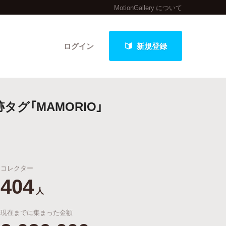
MotionGallery について
ログイン
新規登録
グ「MAMORIO」
クト
コレクター
最新進捗報告から探す
404
人
現在までに集まった金額