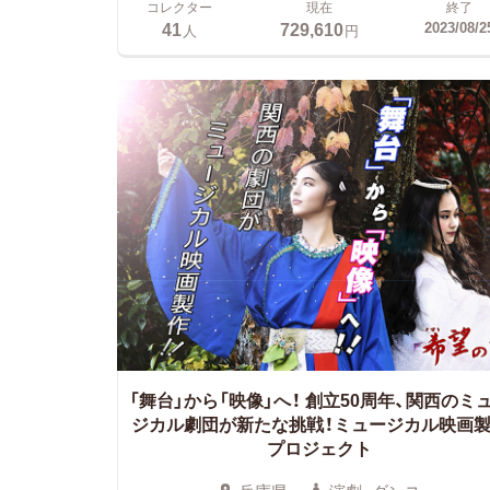
コレクター
現在
終了
41
729,610
2023/08/2
人
円
「舞台」から「映像」へ！
創立50周年、関西のミ
ジカル劇団が新たな挑戦！ミュージカル映画
プロジェクト