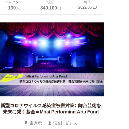
コレクター
現在
終了
130
840,100
2022/05/13
人
円
新型コロナウイルス感染症被害対策：
舞台芸術を
未来に繋ぐ基金＝Mirai Performing Arts Fund
東京都
演劇・ダンス