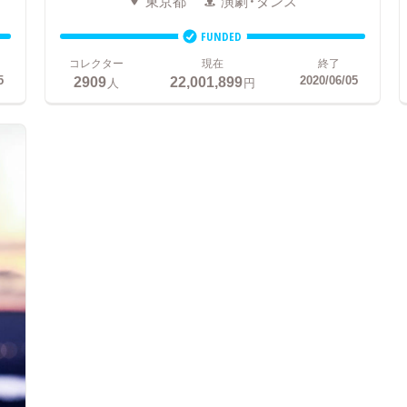
東京都
演劇・ダンス
FUNDED
コレクター
現在
終了
2909
22,001,899
5
2020/06/05
人
円