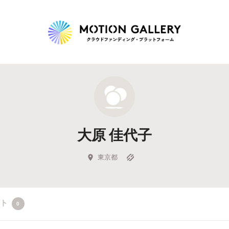
Highlight
人気のプロジェクト
新着プロジェクト
終了間近のプロジェ
大原 佳代子
Feature
タグから探す
キュレーターから探す
特集から探す
東京都
Legendary
クト
0
最新達成プロジェクト
調達額が大きいプロジェクト