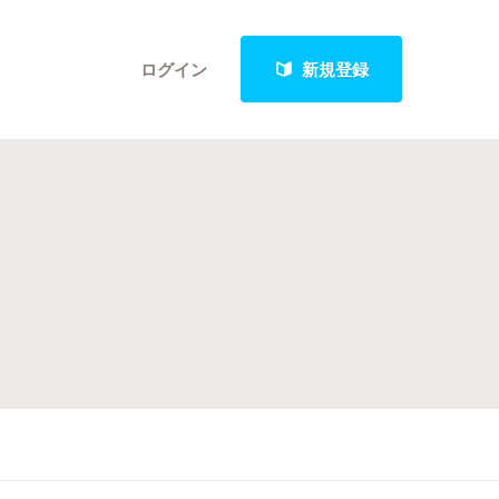
ログイン
新規登録
クト
最新進捗報告から探す