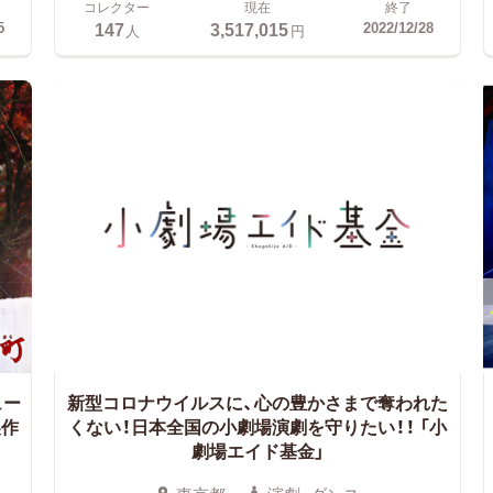
コレクター
現在
終了
147
3,517,015
5
2022/12/28
人
円
ュー
新型コロナウイルスに、心の豊かさまで奪われた
製作
くない！日本全国の小劇場演劇を守りたい！！
「小
劇場エイド基金」