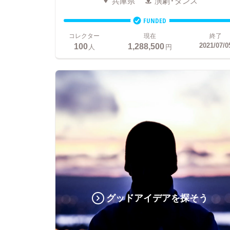
兵庫県
演劇・ダンス
FUNDED
コレクター
現在
終了
100
1,288,500
2021/07/0
人
円
グッドアイデアを探そう