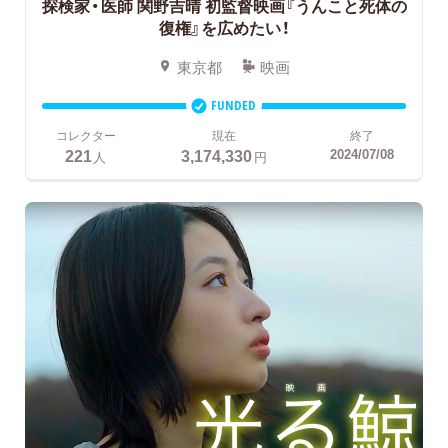
探検家・医師 関野吉晴 初監督映画『うんこと死体の
復権』を広めたい！
東京都
映画
FUNDED
コレクター
現在
終了
221
3,174,330
2024/07/08
人
円