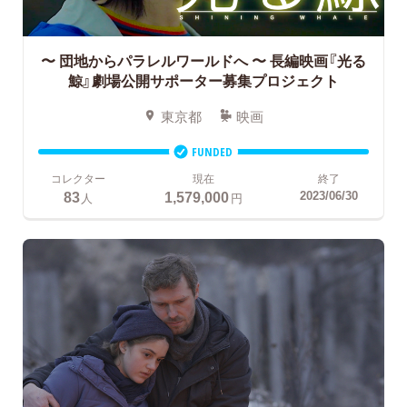
〜 団地からパラレルワールドへ 〜
長編映画『光る
鯨』劇場公開サポーター募集プロジェクト
東京都
映画
FUNDED
コレクター
現在
終了
83
1,579,000
2023/06/30
人
円