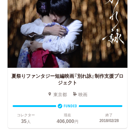
夏祭りファンタジー短編映画『別れ詠』制作支援プロ
ジェクト
東京都
映画
FUNDED
コレクター
現在
終了
35
406,000
2018/02/28
人
円