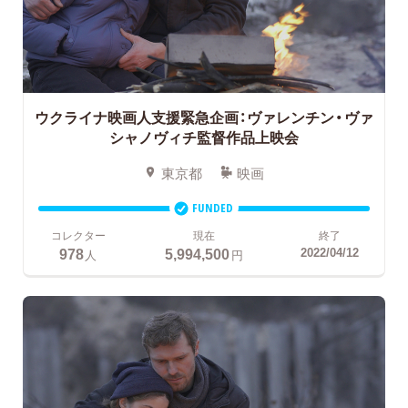
ウクライナ映画人支援緊急企画：ヴァレンチン・ヴァ
シャノヴィチ監督作品上映会
東京都
映画
FUNDED
コレクター
現在
終了
978
5,994,500
2022/04/12
人
円