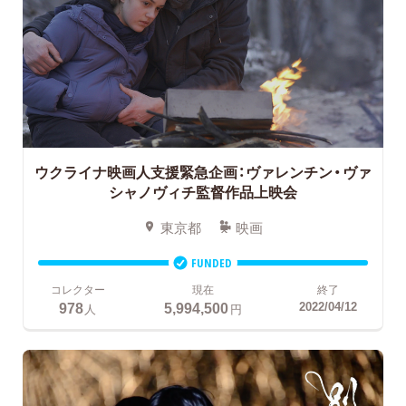
ウクライナ映画人支援緊急企画：ヴァレンチン・ヴァ
シャノヴィチ監督作品上映会
東京都
映画
FUNDED
コレクター
現在
終了
978
5,994,500
2022/04/12
人
円