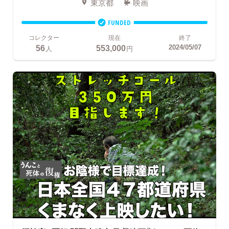
東京都
映画
FUNDED
コレクター
現在
終了
56
553,000
2024/05/07
人
円