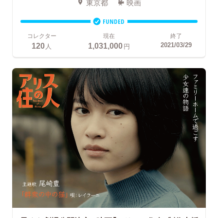
東京都
映画
FUNDED
コレクター
現在
終了
120
1,031,000
2021/03/29
人
円