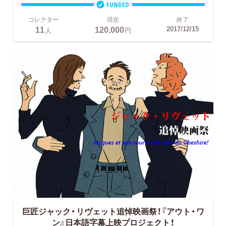
FUNDED
コレクター
現在
終了
11
120,000
2017/12/15
人
円
巨匠ジャック・リヴェット追悼映画祭！『アウト・ワ
ン』日本語字幕上映プロジェクト！