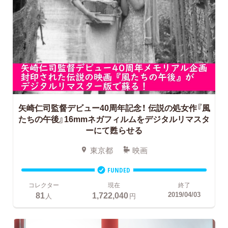
矢崎仁司監督デビュー40周年記念！
伝説の処女作『風
たちの午後』16mmネガフィルムをデジタルリマスタ
ーにて甦らせる
東京都
映画
FUNDED
コレクター
現在
終了
81
1,722,040
2019/04/03
人
円