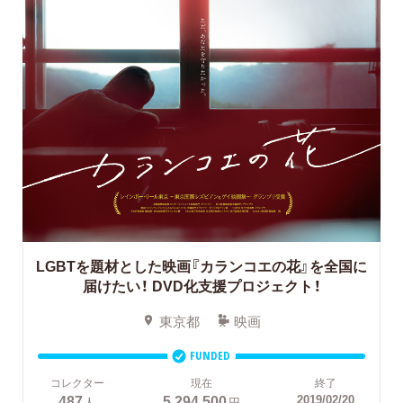
LGBTを題材とした映画『カランコエの花』を全国に
届けたい！
DVD化支援プロジェクト！
東京都
映画
FUNDED
コレクター
現在
終了
487
5,294,500
2019/02/20
人
円