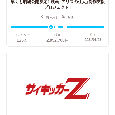
早くも劇場公開決定！
映画「アリスの住人」制作支援
プロジェクト！
東京都
映画
FUNDED
コレクター
現在
終了
125
2,952,700
2021/01/28
人
円