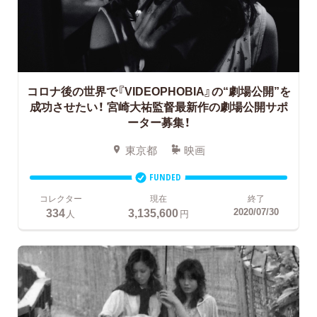
コロナ後の世界で『VIDEOPHOBIA』の“劇場公開”を
成功させたい！
宮崎大祐監督最新作の劇場公開サポ
ーター募集！
東京都
映画
FUNDED
コレクター
現在
終了
334
3,135,600
2020/07/30
人
円