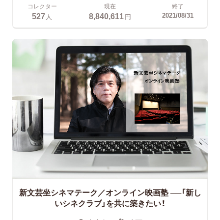
コレクター
現在
終了
527
8,840,611
2021/08/31
人
円
新文芸坐シネマテーク／オンライン映画塾
──「新し
いシネクラブ」を共に築きたい！