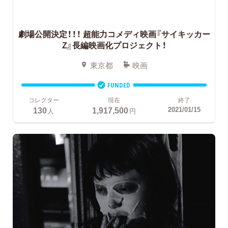
劇場公開決定！！！
超能力コメディ映画『サイキッカー
Z』長編映画化プロジェクト！
東京都
映画
FUNDED
コレクター
現在
終了
130
1,917,500
2021/01/15
人
円