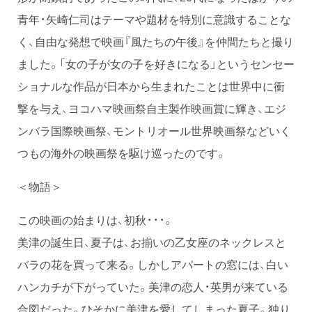
青年・矢崎仁司はテーマや題材を特別に意識することな
く、自由な発想で映画『風たちの午後』を仲間たちと撮り
ました。「女の子が女の子を好きになる」というセンセー
ショナルな作品が日本から生まれたことは世界中に衝
撃を与え、ヨコハマ映画祭自主製作映画賞に輝き、エジ
ンバラ国際映画祭、モントリオール世界映画祭などいく
つもの海外の映画祭を駆け巡ったのです。
＜物語＞
この映画の始まりは、初秋・・・。
美津の誕生日、夏子は、お揃いの乙女座のネックレスと
バラの花を買って来る。しかしアパートの窓には、白い
ハンカチが下がっていた。美津の恋人・英男が来ている
合図だった。ひそかに美津を愛してしまった夏子。独り