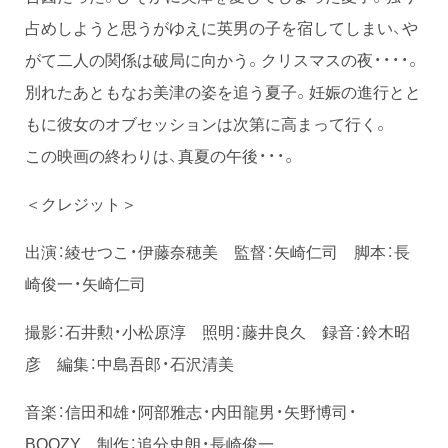
占めしようと思うがゆえに英男の子を宿してしまい、や
がて二人の関係は破局に向かう。クリスマスの夜・・・・。
別れたあともなお美津の姿を追う夏子。妊娠の進行とと
もに彼女のオブセッションは次第に高まって行く。
この映画の終わりは、真夏の午後・・・。
＜クレジット＞
出演：綾せつこ・伊藤奈穂美 監督：矢崎仁司 脚本：長
崎俊一・矢崎仁司
撮影：石井勲・小松原淳 照明：藤井良久 録音：鈴木昭
彦 編集：中島吾郎・石沢清美
音楽：信田和雄・阿部雅志・内田龍男・矢野博司・
BOOZY 制作：追分史朗・長崎俊一