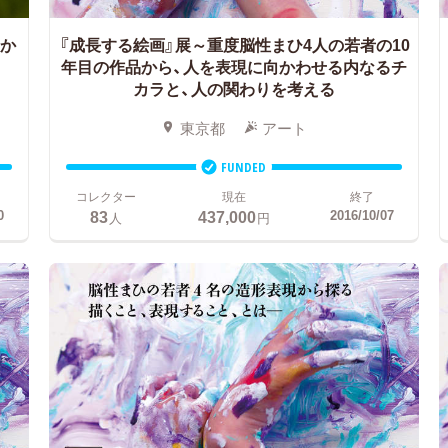
暖か
『成長する絵画』展～重度脳性まひ4人の若者の10
年目の作品から、人を表現に向かわせる内なるチ
カラと、人の関わりを考える
東京都
アート
FUNDED
コレクター
現在
終了
83
437,000
0
2016/10/07
人
円