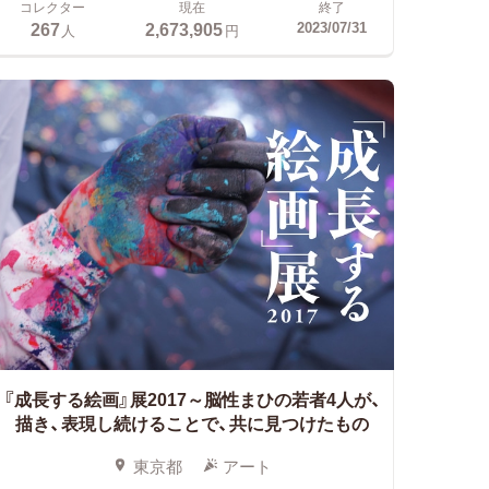
コレクター
現在
終了
267
2,673,905
2023/07/31
人
円
『成長する絵画』展2017～脳性まひの若者4人が、
描き、表現し続けることで、共に見つけたもの
東京都
アート