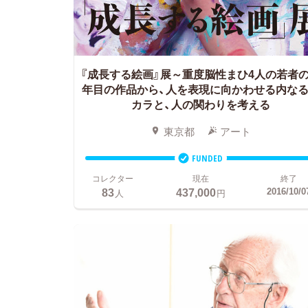
『成長する絵画』展～重度脳性まひ4人の若者の
年目の作品から、人を表現に向かわせる内な
カラと、人の関わりを考える
東京都
アート
FUNDED
コレクター
現在
終了
83
437,000
2016/10/0
人
円