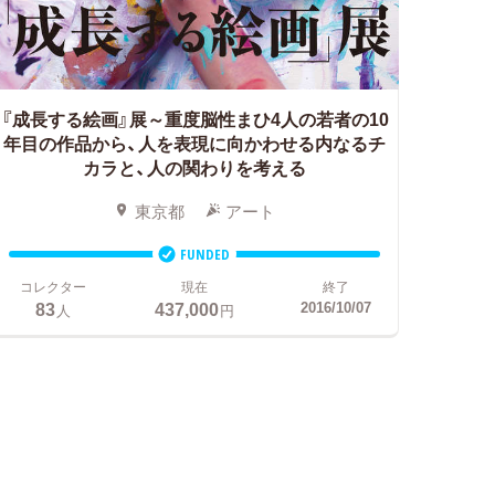
『成長する絵画』展～重度脳性まひ4人の若者の10
年目の作品から、人を表現に向かわせる内なるチ
カラと、人の関わりを考える
東京都
アート
FUNDED
コレクター
現在
終了
83
437,000
2016/10/07
人
円