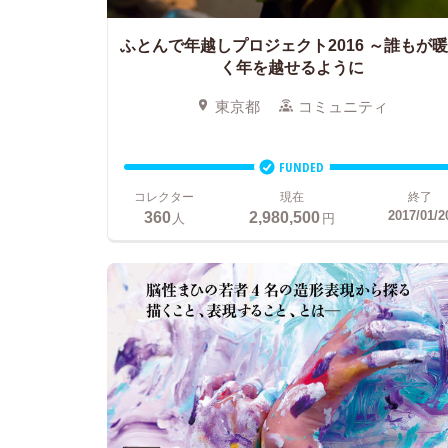
ふとんで年越しプロジェクト2016 ～誰もが
く年を越せるように
東京都
コミュニティ
FUNDED
コレクター
現在
終了
360
2,980,500
2017/01/2
人
円