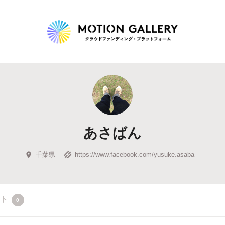
Highlight
人気のプロジェクト
新着プロジェクト
終了間近のプロジェ
あさばん
Feature
タグから探す
キュレーターから探す
特集から探す
千葉県
https://www.facebook.com/yusuke.asaba
Legendary
クト
0
最新達成プロジェクト
調達額が大きいプロジェクト