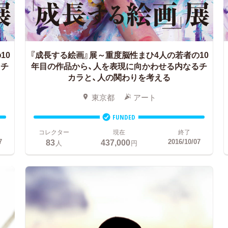
10
『成長する絵画』展～重度脳性まひ4人の若者の10
るチ
年目の作品から、人を表現に向かわせる内なるチ
カラと、人の関わりを考える
東京都
アート
FUNDED
コレクター
現在
終了
83
437,000
7
2016/10/07
人
円