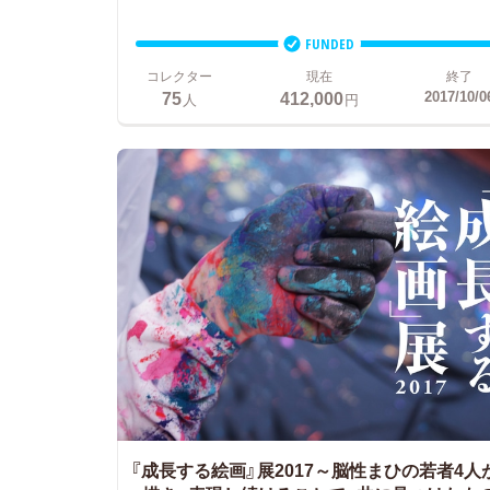
FUNDED
コレクター
現在
終了
75
412,000
2017/10/0
人
円
『成長する絵画』展2017～脳性まひの若者4人