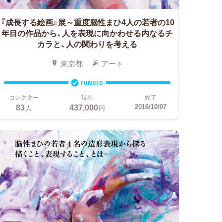
『成長する絵画』展～重度脳性まひ4人の若者の10
年目の作品から、人を表現に向かわせる内なるチ
カラと、人の関わりを考える
東京都
アート
FUNDED
コレクター
現在
終了
83
437,000
2016/10/07
人
円