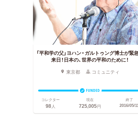
「平和学の父」ヨハン・ガルトゥング博士が緊
来日！日本の、世界の平和のために！
東京都
コミュニティ
FUNDED
コレクター
現在
終了
98
725,005
2016/05/1
人
円