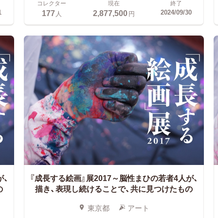
コレクター
現在
終了
177
2,877,500
1
2024/09/30
人
円
が、
『成長する絵画』展2017～脳性まひの若者4人が、
の
描き、表現し続けることで、共に見つけたもの
東京都
アート