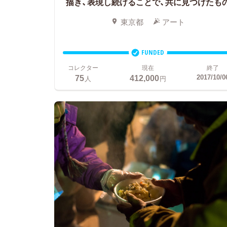
描き、表現し続けることで、共に見つけたも
東京都
アート
FUNDED
コレクター
現在
終了
75
412,000
2017/10/0
人
円