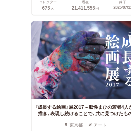
コレクター
現在
終了
675
21,411,555
2025/07/1
人
円
『成長する絵画』展2017～脳性まひの若者4人
描き、表現し続けることで、共に見つけたも
東京都
アート