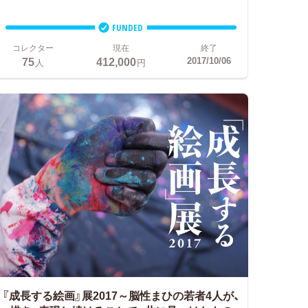
FUNDED
コレクター
現在
終了
75
412,000
2017/10/06
人
円
『成長する絵画』展2017～脳性まひの若者4人が、