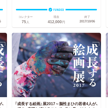
FUNDED
コレクター
現在
終了
75
412,000
6
2017/10/06
人
円
が、
『成長する絵画』展2017～脳性まひの若者4人が、