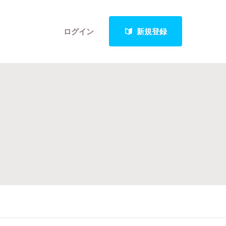
ログイン
新規登録
クト
最新進捗報告から探す