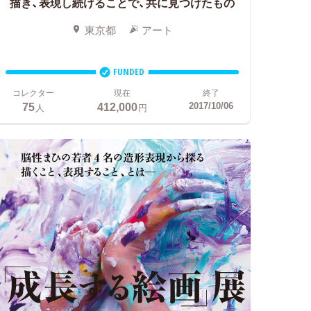
描き、表現し続けることで、共に見つけたもの
東京都
アート
FUNDED
コレクター
現在
終了
75
412,000
2017/10/06
人
円