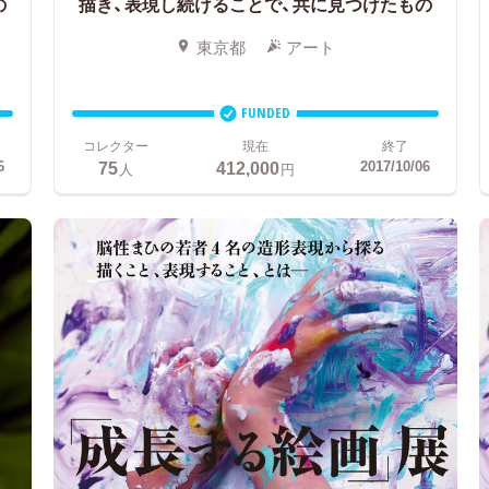
の
描き、表現し続けることで、共に見つけたもの
東京都
アート
FUNDED
コレクター
現在
終了
75
412,000
6
2017/10/06
人
円