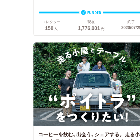
FUNDED
コレクター
現在
終了
158
1,776,001
2020/07/2
人
円
コーヒーを飲む、出会う、シェアする。
走る小