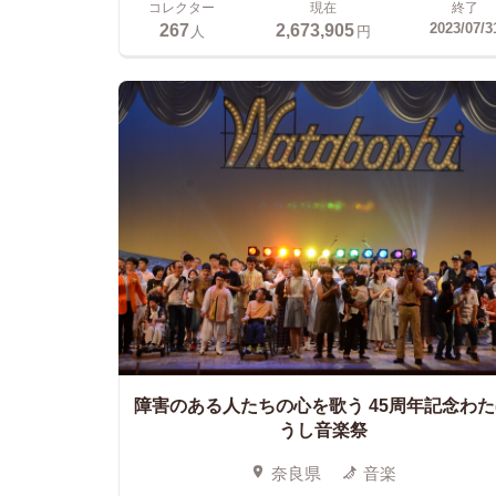
コレクター
現在
終了
267
2,673,905
2023/07/3
人
円
障害のある人たちの心を歌う
45周年記念わ
うし音楽祭
奈良県
音楽