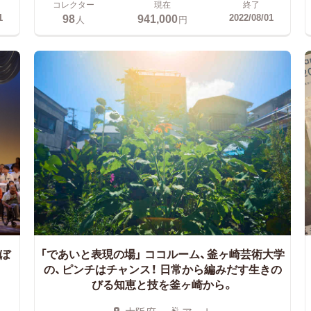
コレクター
現在
終了
98
941,000
1
2022/08/01
人
円
たぼ
「であいと表現の場」 ココルーム、釜ヶ崎芸術大学
の、ピンチはチャンス！
日常から編みだす生きの
びる知恵と技を釜ヶ崎から。