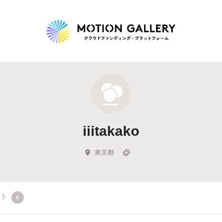
Highlight
人気のプロジェクト
新着プロジェクト
終了間近のプロジェ
iiitakako
Feature
タグから探す
キュレーターから探す
特集から探す
東京都
Legendary
クト
0
最新達成プロジェクト
調達額が大きいプロジェクト