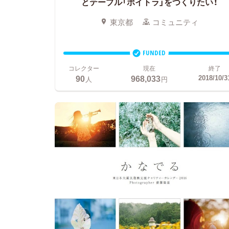
とテーブル「ポイトラ」をつくりたい！
東京都
コミュニティ
FUNDED
コレクター
現在
終了
90
968,033
2018/10/3
人
円