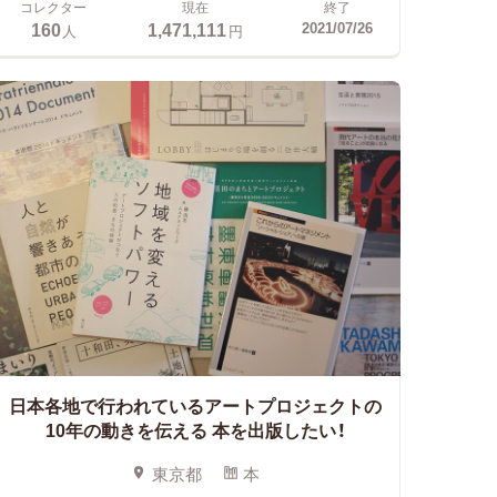
コレクター
現在
終了
160
1,471,111
2021/07/26
人
円
日本各地で行われているアートプロジェクトの
10年の動きを伝える
本を出版したい！
東京都
本