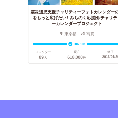
震災遺児支援チャリティーフォトカレンダー
をもっと広げたい！ みちのく応援団/チャリテ
ーカレンダープロジェクト
東京都
写真
FUNDED
コレクター
現在
終了
89
618,000
2016/01/2
人
円