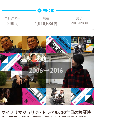
FUNDED
コレクター
現在
終了
299
1,910,584
2019/09/30
人
円
マイノリマジョリテ・トラベル、10年目の検証映