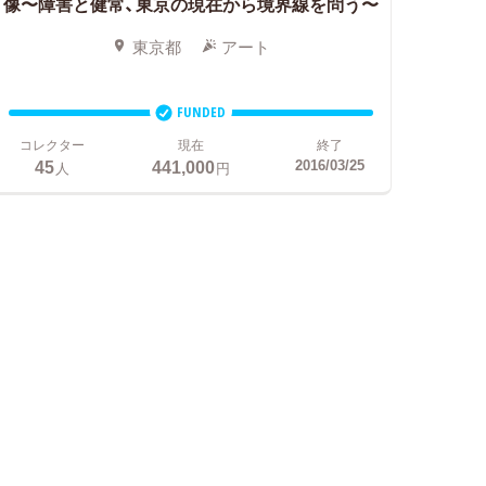
像〜障害と健常、東京の現在から境界線を問う〜
東京都
アート
FUNDED
コレクター
現在
終了
45
441,000
2016/03/25
人
円