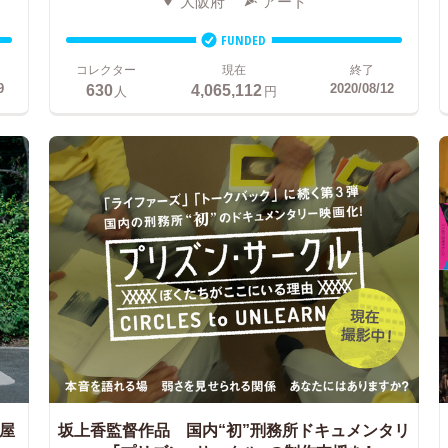
大阪府
アート
FUNDED
コレクター
現在
終了
630
4,065,112
9
2020/08/12
人
円
屋
坂上香監督作品 国内“初”刑務所ドキュメンタリ