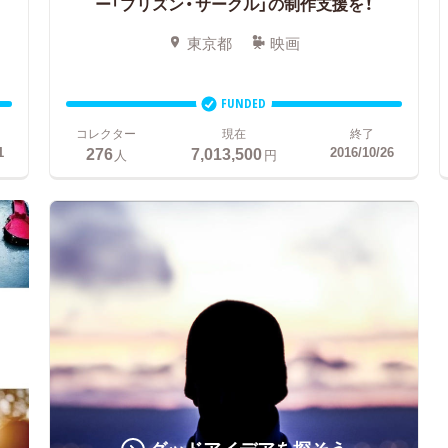
ー「プリズン・サークル」の制作支援を！
東京都
映画
FUNDED
コレクター
現在
終了
276
7,013,500
1
2016/10/26
人
円