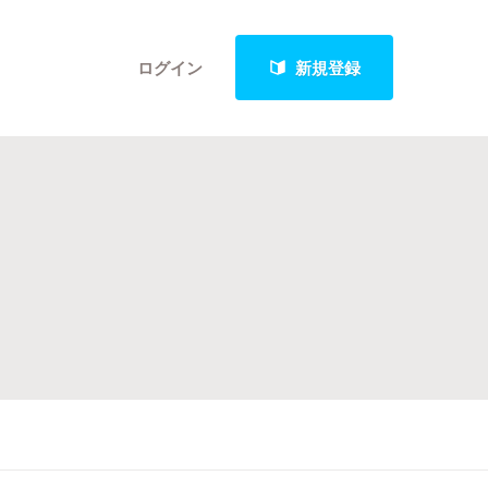
ログイン
新規登録
クト
最新進捗報告から探す