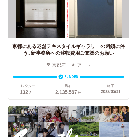
京都にある老舗テキスタイルギャラリーの閉鎖に伴
う、新事務所への移転費用ご支援のお願い
京都府
アート
FUNDED
コレクター
現在
終了
132
2,135,567
2022/05/31
人
円