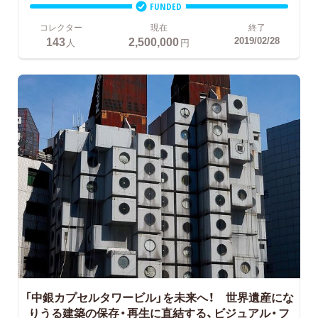
FUNDED
コレクター
現在
終了
143
2,500,000
2019/02/28
人
円
「中銀カプセルタワービル」を未来へ！ 世界遺産にな
りうる建築の保存・再生に直結する、ビジュアル・フ