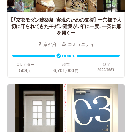
【「京都モダン建築祭」実現のための支援】
ー京都で大
切に守られてきたモダン建築が、年に一度、一斉に扉
を開くー
京都府
コミュニティ
FUNDED
コレクター
現在
終了
508
6,701,000
2022/08/31
人
円