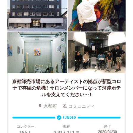
京都卸売市場にあるアーティストの拠点が新型コロ
ナで存続の危機！
サロンメンバーになって河岸ホテ
ルを支えてください…！
京都府
コミュニティ
FUNDED
コレクター
現在
終了
185
2,317,111
2020/04/30
人
円