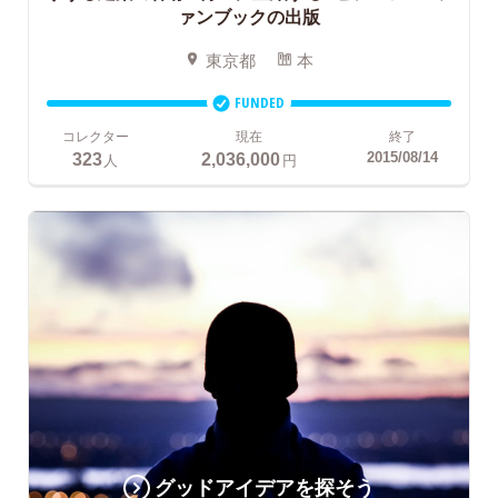
ァンブックの出版
東京都
本
FUNDED
コレクター
現在
終了
323
2,036,000
2015/08/14
人
円
グッドアイデアを探そう