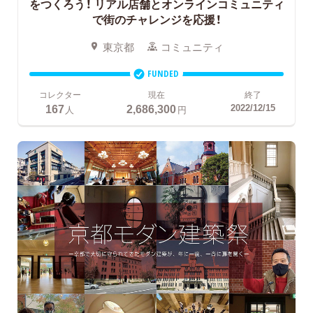
をつくろう！
リアル店舗とオンラインコミュニティ
で街のチャレンジを応援！
東京都
コミュニティ
FUNDED
コレクター
現在
終了
167
2,686,300
2022/12/15
人
円