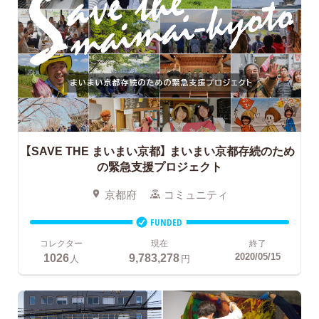
【SAVE THE まいまい京都】
まいまい京都存続のため
の緊急支援プロジェクト
京都府
コミュニティ
FUNDED
コレクター
現在
終了
1026
9,783,278
2020/05/15
人
円