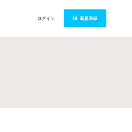
ログイン
新規登録
クト
最新進捗報告から探す