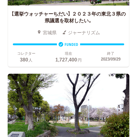
【選挙ウォッチャーちだい】
２０２３年の東北３県の
県議選を取材したい。
宮城県
ジャーナリズム
FUNDED
コレクター
現在
終了
380
1,727,400
2023/09/29
人
円