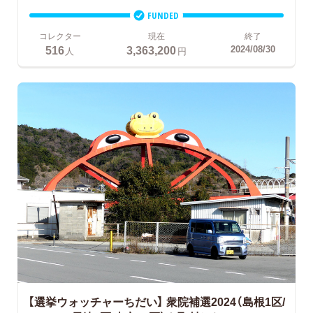
FUNDED
コレクター
現在
終了
516
3,363,200
2024/08/30
人
円
【選挙ウォッチャーちだい】
衆院補選2024（島根1区/