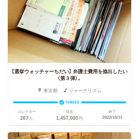
【選挙ウォッチャーちだい】 弁護士費用を捻出したい
（第３弾）。
東京都
ジャーナリズム
FUNDED
コレクター
現在
終了
267
1,457,000
2022/10/31
人
円