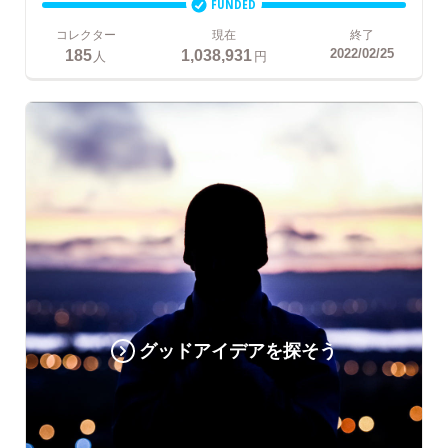
FUNDED
コレクター
現在
終了
185
1,038,931
2022/02/25
人
円
グッドアイデアを探そう