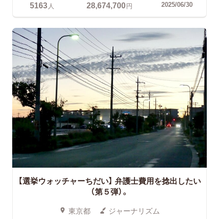
5163
28,674,700
2025/06/30
人
円
【選挙ウォッチャーちだい】
弁護士費用を捻出したい
（第５弾）。
東京都
ジャーナリズム