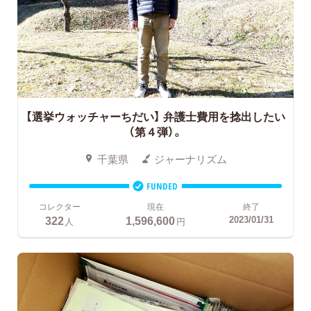
【選挙ウォッチャーちだい】 弁護士費用を捻出したい
（第４弾）。
千葉県
ジャーナリズム
FUNDED
コレクター
現在
終了
322
1,596,600
2023/01/31
人
円