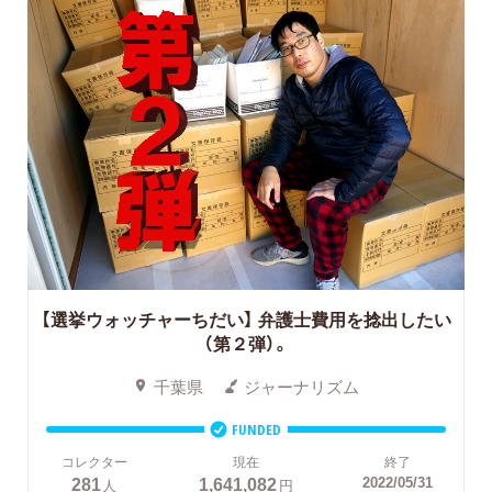
【選挙ウォッチャーちだい】 弁護士費用を捻出したい
（第２弾）。
千葉県
ジャーナリズム
FUNDED
コレクター
現在
終了
281
1,641,082
2022/05/31
人
円