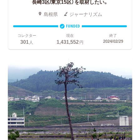
長崎3区/東京15区）を取材したい。
島根県
ジャーナリズム
FUNDED
コレクター
現在
終了
301
1,431,552
2024/02/29
人
円