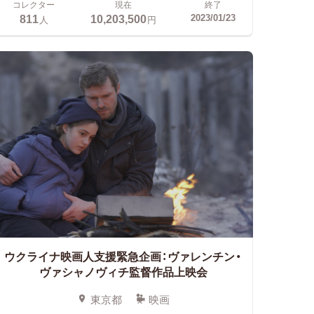
コレクター
現在
終了
811
10,203,500
2023/01/23
人
円
ウクライナ映画人支援緊急企画：ヴァレンチン・
ヴァシャノヴィチ監督作品上映会
東京都
映画