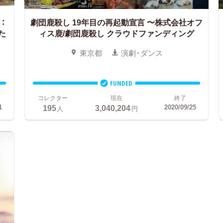
：
劇団鹿殺し 19年目の再起動宣言
〜株式会社オフ
た
ィス鹿/劇団鹿殺し クラウドファンディング
東京都
演劇・ダンス
FUNDED
コレクター
現在
終了
195
3,040,204
1
2020/09/25
人
円