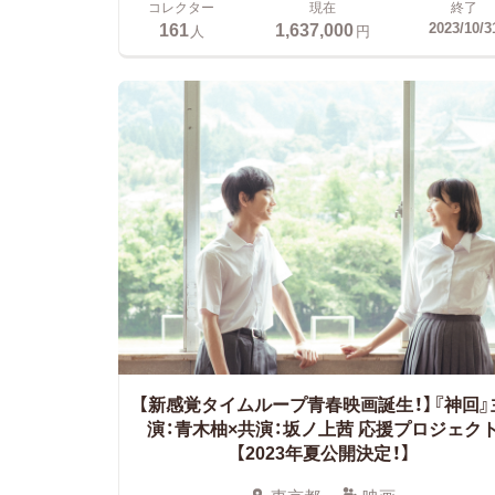
コレクター
現在
終了
161
1,637,000
2023/10/3
人
円
【新感覚タイムループ青春映画誕生！】『神回』
演：青木柚×共演：坂ノ上茜
応援プロジェク
【2023年夏公開決定！】