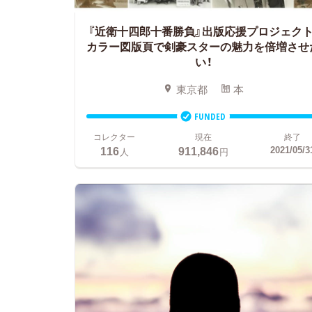
『近衛十四郎十番勝負』出版応援プロジェクト
カラー図版頁で剣豪スターの魅力を倍増させ
い！
東京都
本
FUNDED
コレクター
現在
終了
116
911,846
2021/05/3
人
円