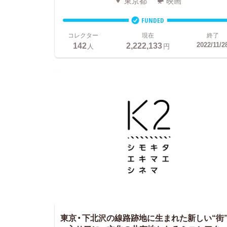
東京都
映画
FUNDED
コレクター
現在
終了
142
2,222,133
2022/11/2
人
円
東京・下北沢の線路跡地に生まれた新しい“街