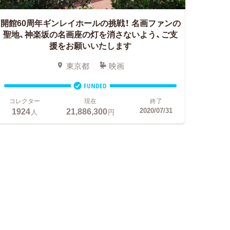
開館60周年ギンレイホールの挑戦！
名画ファンの
聖地、神楽坂の名画座の灯を消さないよう、ご支
援をお願いいたします
東京都
映画
FUNDED
コレクター
現在
終了
1924
21,886,300
2020/07/31
人
円