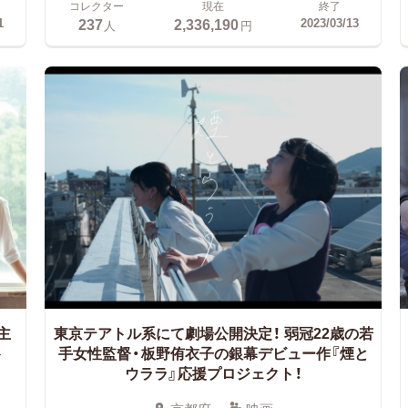
コレクター
現在
終了
237
2,336,190
1
2023/03/13
人
円
主
東京テアトル系にて劇場公開決定！
弱冠22歳の若
ト
手女性監督・板野侑衣子の銀幕デビュー作『煙と
ウララ』応援プロジェクト！