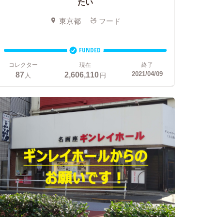
たい
東京都
フード
FUNDED
コレクター
現在
終了
87
2,606,110
2021/04/09
人
円