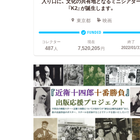
入り口に、
文化の共有地となるミニシアタ
『K2』が誕生します。
東京都
映画
FUNDED
コレクター
現在
終了
487
7,520,205
2022/01/3
人
円