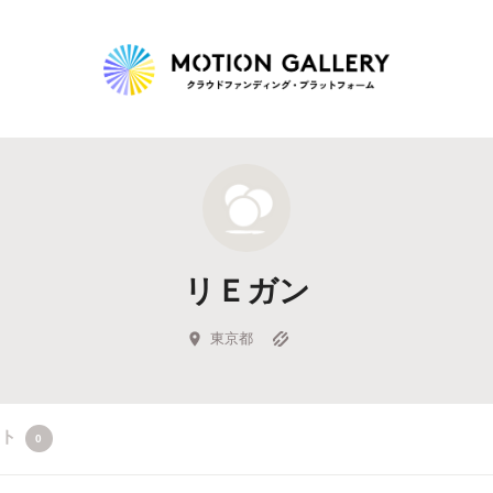
Highlight
人気のプロジェクト
新着プロジェクト
終了間近のプロジェ
リＥガン
Feature
タグから探す
キュレーターから探す
特集から探す
東京都
Legendary
クト
0
最新達成プロジェクト
調達額が大きいプロジェクト