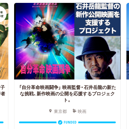
女子
「自分革命映画闘争」
映画監督・石井岳龍の新た
若者
な挑戦、新作映画の公開を応援するプロジェク
ト。
東京都
映画
FUNDED