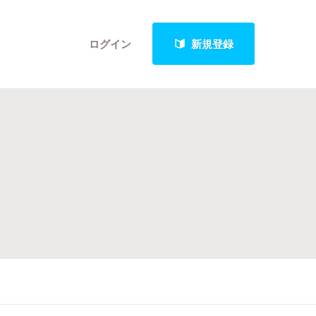
ログイン
新規登録
クト
最新進捗報告から探す