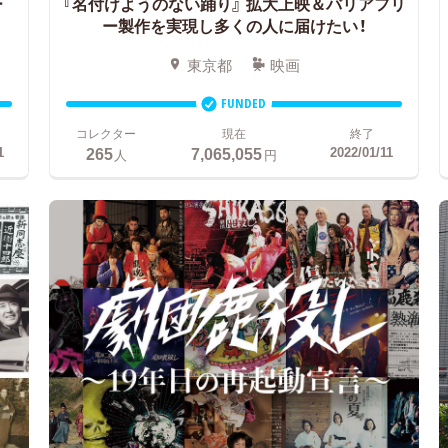
ー
『名付けようのない踊り』
拡大上映＆バリアフリ
ー製作を実現し多くの人に届けたい！
東京都
映画
FUNDED
コレクター
現在
終了
265
7,065,055
1
2022/01/11
人
円