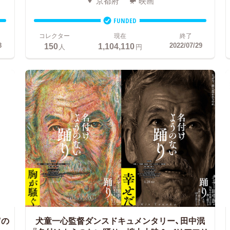
京都府
映画
FUNDED
コレクター
現在
終了
150
1,104,110
8
2022/07/29
人
円
”の
犬童一心監督ダンスドキュメンタリー、田中泯