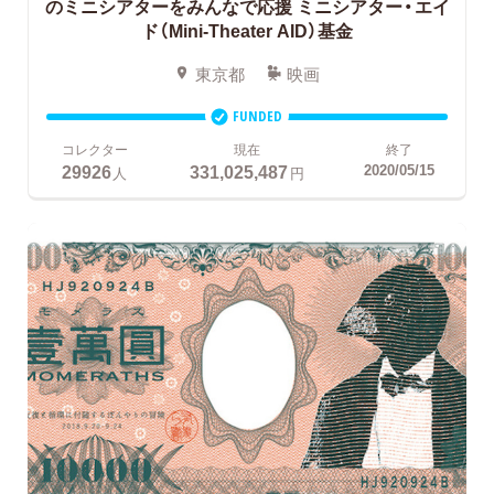
のミニシアターをみんなで応援
ミニシアター・エイ
ド（Mini-Theater AID）基金
東京都
映画
FUNDED
コレクター
現在
終了
29926
331,025,487
2020/05/15
人
円