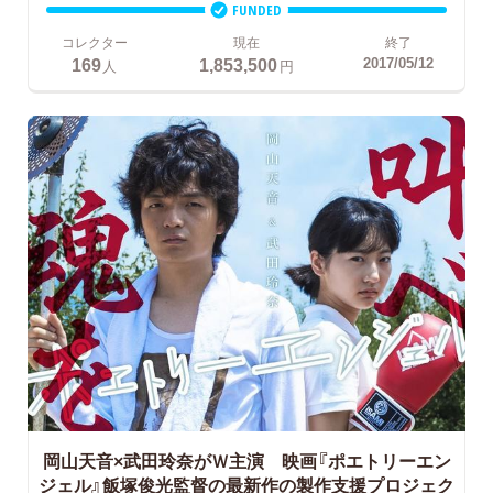
FUNDED
コレクター
現在
終了
169
1,853,500
2017/05/12
人
円
岡山天音×武田玲奈がＷ主演 映画『ポエトリーエン
ジェル』飯塚俊光監督の最新作の製作支援プロジェク