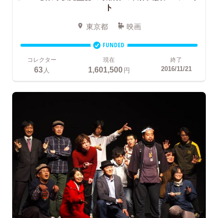
ト
東京都
映画
FUNDED
コレクター
現在
終了
63
1,601,500
2016/11/21
人
円