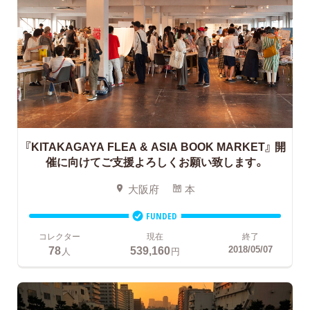
『KITAKAGAYA FLEA & ASIA BOOK MARKET』
開
催に向けてご支援よろしくお願い致します。
大阪府
本
FUNDED
コレクター
現在
終了
78
539,160
2018/05/07
人
円