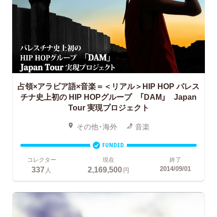
占領×アラビア語×音楽＝＜リアル＞HIP HOP
パレス
チナ史上初の HIP HOPグループ 「DAM」 Japan
Tour 実現プロジェクト
その他・海外
音楽
FUNDED
コレクター
現在
終了
337
2,169,500
2014/09/01
人
円