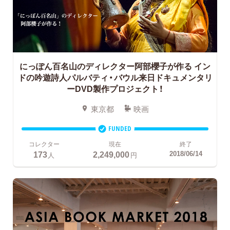
にっぽん百名山のディレクター阿部櫻子が作る
イン
ドの吟遊詩人パルバティ・バウル来日ドキュメンタリ
ーDVD製作プロジェクト！
東京都
映画
FUNDED
コレクター
現在
終了
173
2,249,000
2018/06/14
人
円