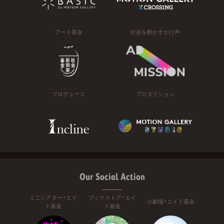
アート基金
社会を動かすかけ声
プロデュース
プロダクション
Our Social Action
ミニシアター・エイ
ブックストア・エイ
小劇場・エイド基金
ド基金
ド基金