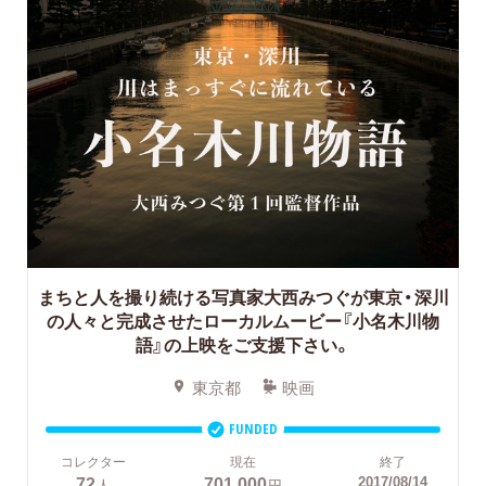
まちと人を撮り続ける写真家大西みつぐが東京・深川
の人々と完成させたローカルムービー『小名木川物
語』の上映をご支援下さい。
東京都
映画
FUNDED
コレクター
現在
終了
72
701,000
2017/08/14
人
円