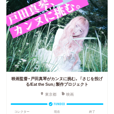
映画監督・戸田真琴がカンヌに挑む。
『さじを投げ
る/Eat the Sun』製作プロジェクト
東京都
映画
FUNDED
コレクター
現在
終了