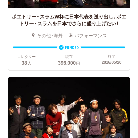
ポエトリー・スラムW杯に日本代表を送り出し、ポエ
トリー・スラムを日本でさらに盛り上げたい！
その他・海外
パフォーマンス
FUNDED
コレクター
現在
終了
38
396,000
2016/05/20
人
円