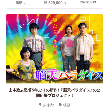
985
15,529,000
2023/10/19
人
円
山本政志監督5年ぶりの新作！
『脳天パラダイス』の公
開応援プロジェクト！
東京都
映画