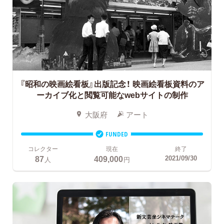
『昭和の映画絵看板』出版記念！
映画絵看板資料のア
ーカイブ化と閲覧可能なwebサイトの制作
大阪府
アート
FUNDED
コレクター
現在
終了
87
409,000
2021/09/30
人
円