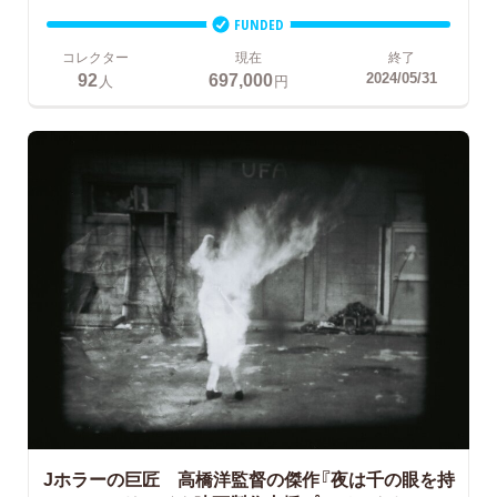
FUNDED
コレクター
現在
終了
92
697,000
2024/05/31
人
円
Jホラーの巨匠 高橋洋監督の傑作『夜は千の眼を持