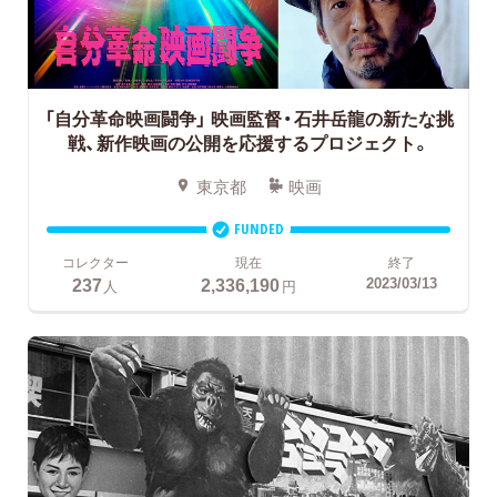
「自分革命映画闘争」
映画監督・石井岳龍の新たな挑
戦、新作映画の公開を応援するプロジェクト。
東京都
映画
FUNDED
コレクター
現在
終了
237
2,336,190
2023/03/13
人
円