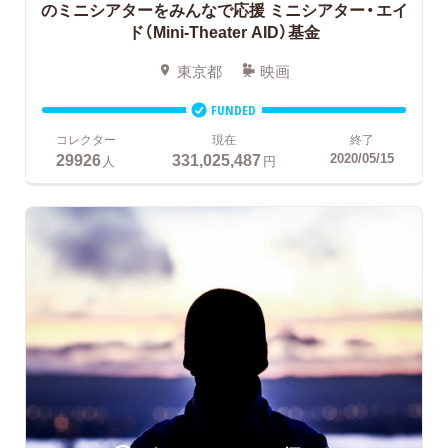
のミニシアターをみんなで応援
ミニシアター・エイ
ド（Mini-Theater AID）基金
東京都
映画
FUNDED
コレクター
現在
終了
29926
331,025,487
2020/05/15
人
円