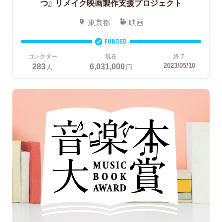
つ』
リメイク映画製作支援プロジェクト
東京都
映画
FUNDED
コレクター
現在
終了
283
6,031,000
2023/05/10
人
円