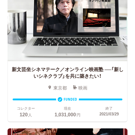
新文芸坐シネマテーク／オンライン映画塾
──「新し
いシネクラブ」を共に築きたい！
東京都
映画
FUNDED
コレクター
現在
終了
120
1,031,000
2021/03/29
人
円