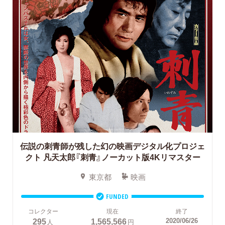
伝説の刺青師が残した幻の映画デジタル化プロジェ
クト
凡天太郎『刺青』ノーカット版4Kリマスター
東京都
映画
FUNDED
コレクター
現在
終了
295
1,565,566
2020/06/26
人
円