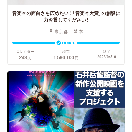
音楽本の面白さを広めたい！
「音楽本大賞」の創設に
力を貸してください！
東京都
本
FUNDED
コレクター
現在
終了
243
1,596,100
2023/04/10
人
円