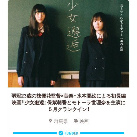
弱冠23歳の枝優花監督×音楽・水本夏絵による初長編
映画『少女邂逅』保紫萌香とモトーラ世理奈を主演に
５月クランクイン！
群馬県
映画
FUNDED