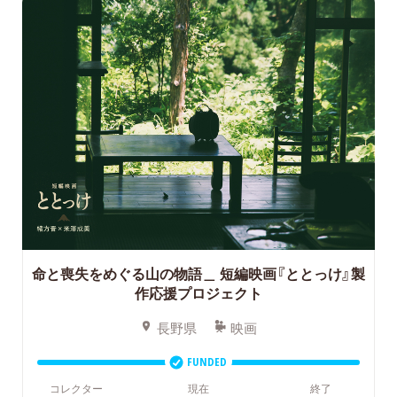
命と喪失をめぐる山の物語＿
短編映画『ととっけ』製
作応援プロジェクト
長野県
映画
FUNDED
コレクター
現在
終了