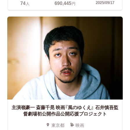
74
690,445
2025/09/17
人
円
主演嶺豪一 斎藤千晃 映画『風のゆくえ』
石井慎吾監
督劇場初公開作品公開応援プロジェクト
東京都
映画