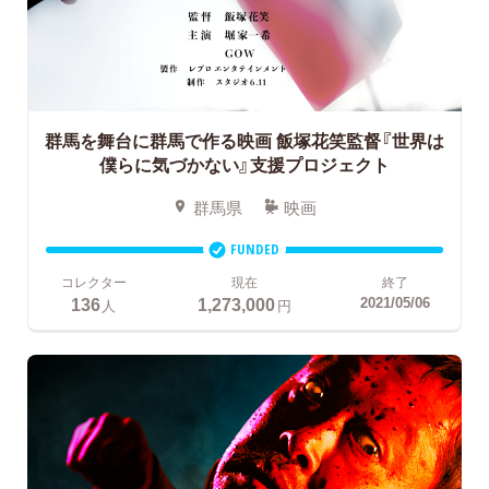
群馬を舞台に群馬で作る映画
飯塚花笑監督『世界は
僕らに気づかない』支援プロジェクト
群馬県
映画
FUNDED
コレクター
現在
終了
136
1,273,000
2021/05/06
人
円