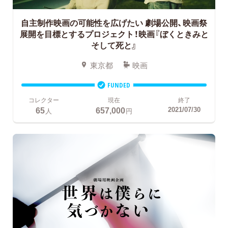
自主制作映画の可能性を広げたい 劇場公開、映画祭
展開を目標とするプロジェクト！映画『ぼくときみと
そして死と』
東京都
映画
FUNDED
コレクター
現在
終了
65
657,000
2021/07/30
人
円