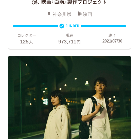
演、
映画『白雨』製作プロジェクト
神奈川県
映画
FUNDED
コレクター
現在
終了
125
973,711
2021/07/30
人
円