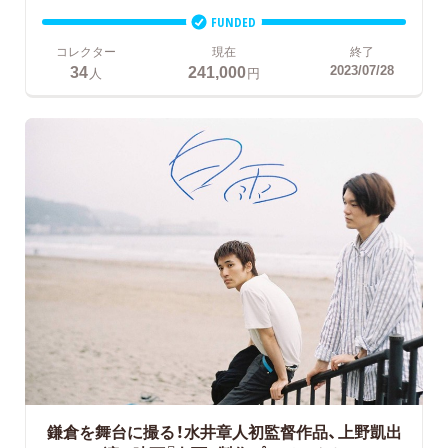
FUNDED
コレクター
現在
終了
34
241,000
2023/07/28
人
円
鎌倉を舞台に撮る！水井章人初監督作品、上野凱出