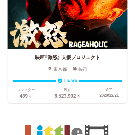
映画『激怒』
支援プロジェクト
東京都
映画
FUNDED
コレクター
現在
終了
489
6,523,902
2020/12/21
人
円