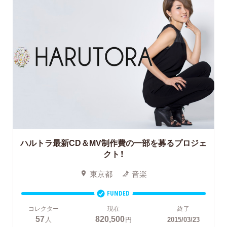
ハルトラ最新CD＆MV制作費の一部を募るプロジェ
クト！
東京都
音楽
FUNDED
コレクター
現在
終了
57
820,500
人
円
2015/03/23