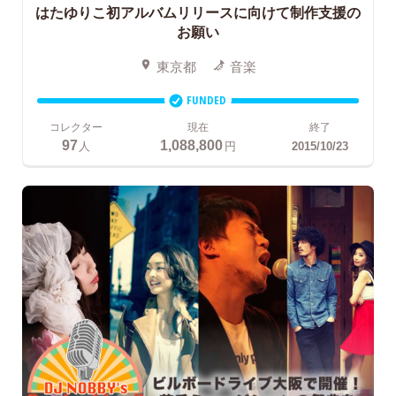
はたゆりこ初アルバムリリースに向けて制作支援の
お願い
東京都
音楽
FUNDED
コレクター
現在
終了
97
1,088,800
人
円
2015/10/23