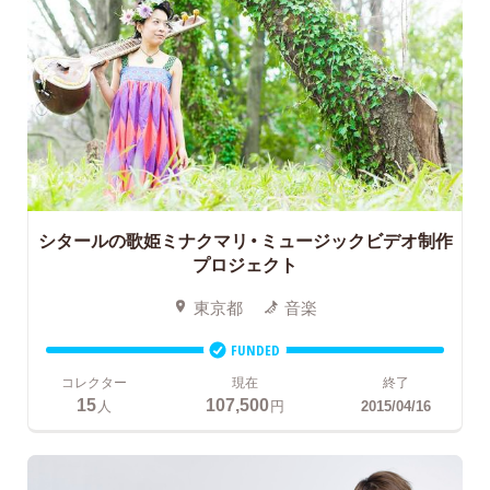
シタールの歌姫ミナクマリ・ミュージックビデオ制作
プロジェクト
東京都
音楽
FUNDED
コレクター
現在
終了
15
107,500
人
円
2015/04/16