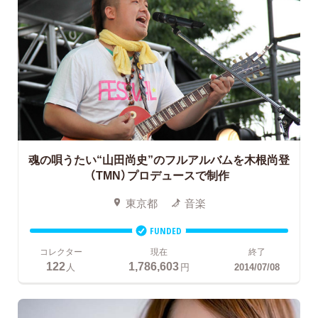
魂の唄うたい“山田尚史”のフルアルバムを木根尚登
（TMN）プロデュースで制作
東京都
音楽
FUNDED
コレクター
現在
終了
122
1,786,603
人
円
2014/07/08