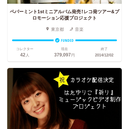
ペパーミント1stミニアルバム発売！レコ発ツアー&プ
ロモーション応援プロジェクト
東京都
音楽
FUNDED
コレクター
現在
終了
42
379,097
人
円
2014/12/02