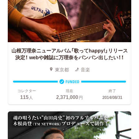
山根万理奈ニューアルバム「歌ってhappy!」リリース
決定！
webや雑誌に万理奈をバンバン出したい！！
東京都
音楽
FUNDED
コレクター
現在
終了
115
2,371,000
人
円
2014/08/31