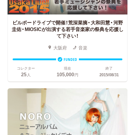
ビルボードライブで開催！荒深菜摘・大和田慧・河野
圭佑・MIOSICが出演する若手音楽家の祭典を応援し
て下さい！
大阪府
音楽
FUNDED
コレクター
現在
終了
25
105,000
人
円
2015/08/31