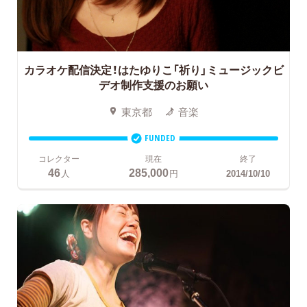
カラオケ配信決定！はたゆりこ「祈り」ミュージックビ
デオ制作支援のお願い
東京都
音楽
FUNDED
コレクター
現在
終了
46
285,000
人
円
2014/10/10