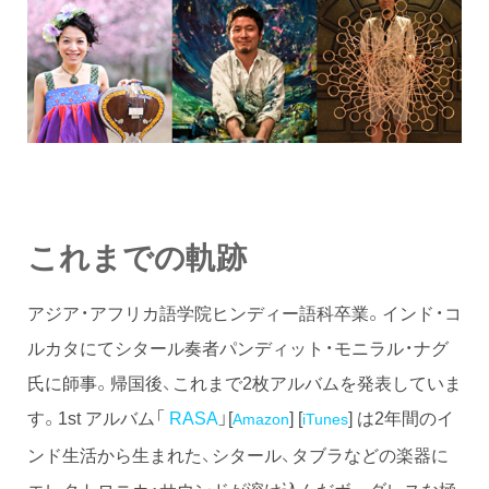
これまでの軌跡
アジア・アフリカ語学院ヒンディー語科卒業。インド・コ
ルカタにてシタール奏者パンディット・モニラル・ナグ
氏に師事。帰国後、これまで2枚アルバムを発表していま
す。1st アルバム「
RASA
」[
] [
] は2年間のイ
Amazon
iTunes
ンド生活から生まれた、シタール、タブラなどの楽器に