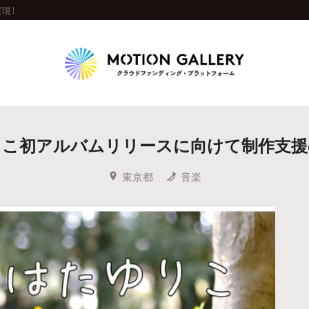
現！
Highlight
りこ初アルバムリリースに向けて制作支援
人気のプロジェクト
新着プロジェクト
終了間近のプロジェ
東京都
音楽
Feature
タグから探す
キュレーターから探す
特集から探す
Legendary
最新達成プロジェクト
調達額が大きいプロジェクト