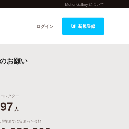
MotionGallery について
ログイン
新規登録
のお願い
クト
コレクター
最新進捗報告から探す
97
人
現在までに集まった金額