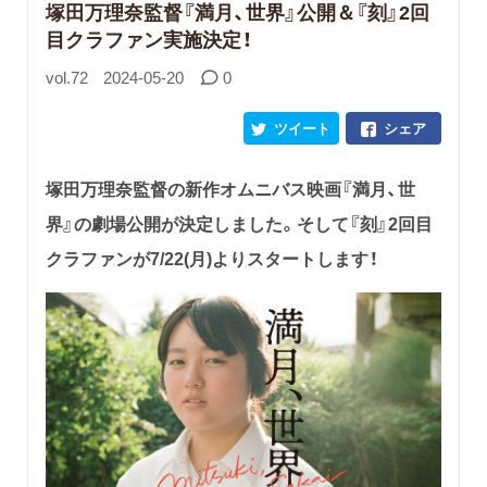
塚田万理奈監督『満月、世界』公開＆『刻』2回
目クラファン実施決定！
vol.72
2024-05-20
0
ツイート
シェア
塚田万理奈監督の新作オムニバス映画『満月、世
界』の劇場公開が決定しました。そして『刻』2回目
クラファンが7/22(月)よりスタートします！