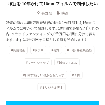
『刻』を
10年かけて16mmフィルムで制作したい
長野県
映画
29歳の新鋭、塚田万理奈監督の長編２作目『刻』を16mmフ
ィルムで10年かけて撮影します。10年間で必要な7千万円の
内、クラウドファンディングで3千万円を3回に分けて募り
ます。まずは1千万円を目標とし撮影を開始します！
#長編映画
#ドラマ
#長野
#田辺・弁慶映画祭
#ワークショップ
#16㎜フィルム
#日常に新しい視点をもたらす
#子供
#オリジナル脚本