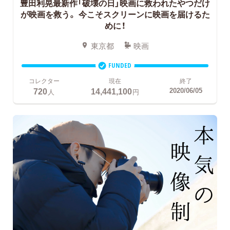
豊田利晃最新作「破壊の日」映画に救われたやつだけ
が映画を救う。
今こそスクリーンに映画を届けるた
めに！
東京都
映画
FUNDED
コレクター
現在
終了
720
14,441,100
2020/06/05
人
円