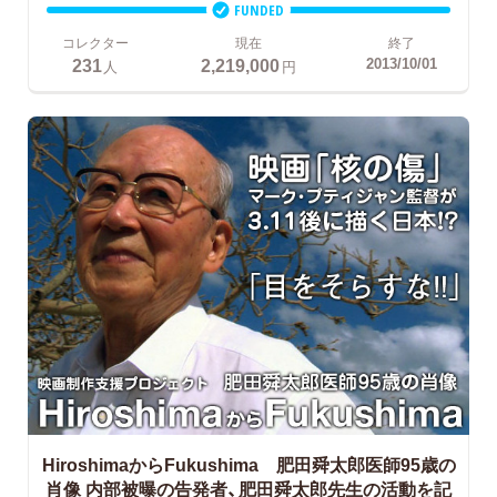
FUNDED
コレクター
現在
終了
231
2,219,000
2013/10/01
人
円
HiroshimaからFukushima 肥田舜太郎医師95歳の
肖像
内部被曝の告発者、肥田舜太郎先生の活動を記