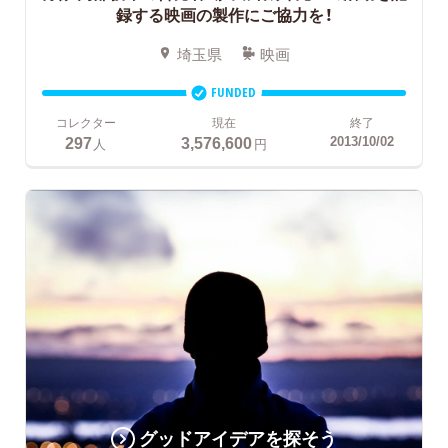
録する映画の製作にご協力を！
埼玉県
映画
FUNDED
コレクター
現在
終了
297
3,576,600
2013/10/02
人
円
グッドアイデアを探そう