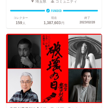
埼玉県
コミュニティ
FUNDED
コレクター
現在
終了
159
1,387,603
2023/02/28
人
円