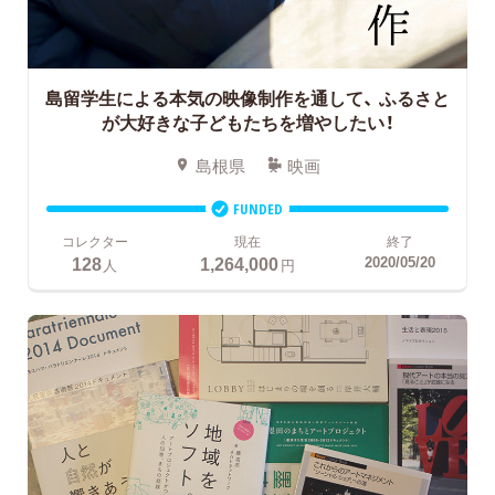
島留学生による本気の映像制作を通して、
ふるさと
が大好きな子どもたちを増やしたい！
島根県
映画
FUNDED
コレクター
現在
終了
128
1,264,000
2020/05/20
人
円