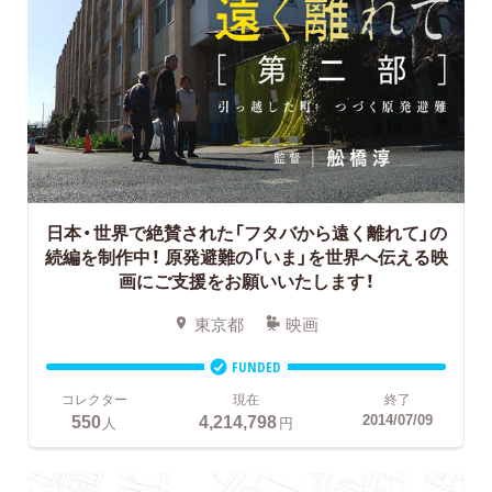
日本・世界で絶賛された「フタバから遠く離れて」の
続編を制作中！
原発避難の「いま」を世界へ伝える映
画にご支援をお願いいたします！
東京都
映画
FUNDED
コレクター
現在
終了
550
4,214,798
2014/07/09
人
円