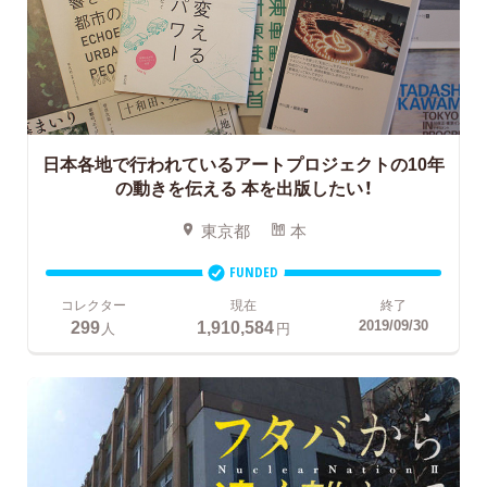
日本各地で行われているアートプロジェクトの10年
の動きを伝える
本を出版したい！
東京都
本
FUNDED
コレクター
現在
終了
299
1,910,584
2019/09/30
人
円