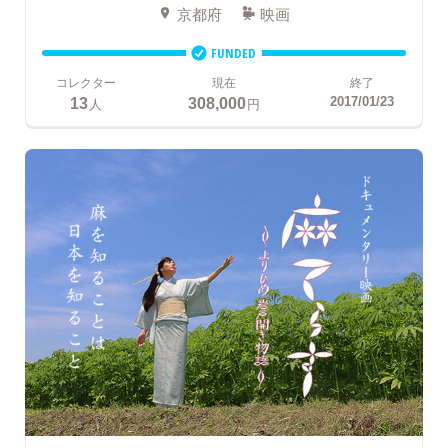
京都府
映画
FUNDED
コレクター
現在
終了
13
308,000
2017/01/23
人
円