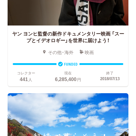
ヤン ヨンヒ監督の新作ドキュメンタリー映画
「スー
プとイデオロギー」を世界に届けよう！
その他・海外
映画
FUNDED
コレクター
現在
終了
441
6,285,400
2018/07/13
人
円