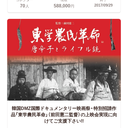
70
588,000
2017/09/29
人
円
韓国DMZ国際ドキュメンタリー映画祭・特別招請作
品「東学農民革命」（前田憲二監督）の上映会実現に向
けてご支援下さい!!