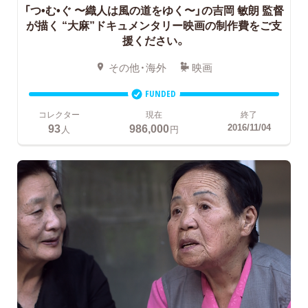
「つ•む•ぐ 〜織人は風の道をゆく〜」の吉岡 敏朗 監督
が描く “大麻”ドキュメンタリー映画の制作費をご支
援ください。
その他・海外
映画
FUNDED
コレクター
現在
終了
93
986,000
2016/11/04
人
円