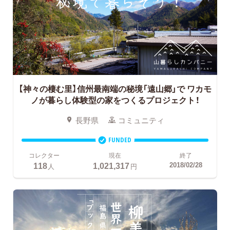
【神々の棲む里】信州最南端の秘境「遠山郷」で
ワカモ
ノが暮らし体験型の家をつくるプロジェクト！
長野県
コミュニティ
FUNDED
コレクター
現在
終了
118
1,021,317
2018/02/28
人
円