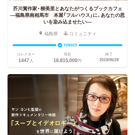
芥川賞作家・柳美里とあなたがつくるブックカフェ
―福島県南相馬市 本屋「フルハウス」に、あなたの思
いを染み込ませたい―
福島県
コミュニティ
FUNDED
コレクター
現在
終了
1447
18,815,000
2019/06/28
人
円