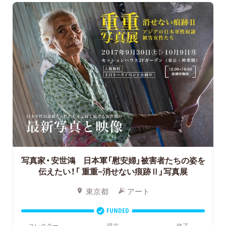
写真家・安世鴻 日本軍「慰安婦」被害者たちの姿を
伝えたい！「 重重−消せない痕跡Ⅱ」写真展
東京都
アート
FUNDED
コレクター
現在
終了