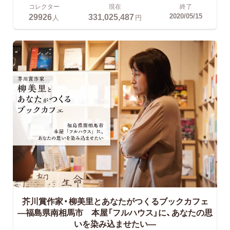
コレクター
現在
終了
29926
331,025,487
2020/05/15
人
円
芥川賞作家・柳美里とあなたがつくるブックカフェ
―福島県南相馬市 本屋「フルハウス」に、あなたの思
いを染み込ませたい―