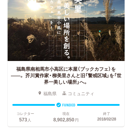
福島県南相馬市小高区に本屋（ブックカフェ）を
――。
芥川賞作家・柳美里さんと旧「警戒区域」を「世
界一美しい場所」へ。
福島県
コミュニティ
FUNDED
コレクター
現在
終了
573
8,902,850
2018/02/28
人
円