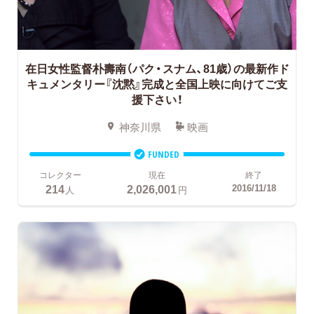
在日女性監督朴壽南（パク・スナム、81歳）の最新作ド
キュメンタリー『沈黙』完成と全国上映に向けてご支
援下さい！
神奈川県
映画
FUNDED
コレクター
現在
終了
214
2,026,001
2016/11/18
人
円