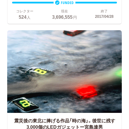
FUNDED
コレクター
現在
終了
524
3,696,555
2017/04/28
人
円
震災後の東北に捧げる作品「時の海」。後世に残す
3,000個のLEDガジェットー宮島達男