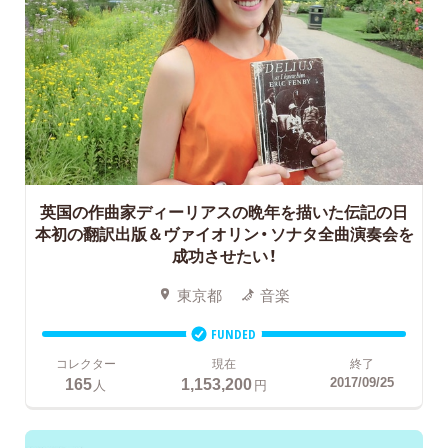
英国の作曲家ディーリアスの晩年を描いた伝記の日
本初の翻訳出版＆ヴァイオリン・ソナタ全曲演奏会を
成功させたい！
東京都
音楽
FUNDED
コレクター
現在
終了
165
1,153,200
2017/09/25
人
円