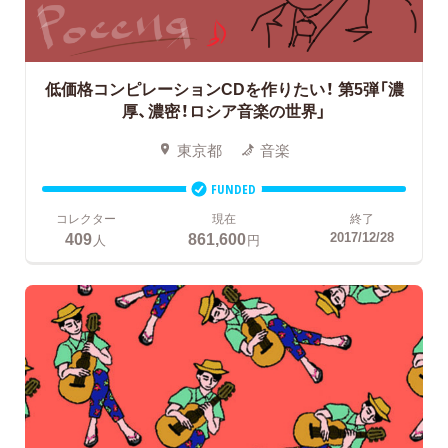
低価格コンピレーションCDを作りたい！
第5弾「濃
厚、濃密！ロシア音楽の世界」
東京都
音楽
FUNDED
コレクター
現在
終了
409
861,600
2017/12/28
人
円