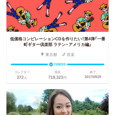
低価格コンピレーションCDを作りたい！第4弾「一番
町ギター倶楽部 ラテン・アメリカ編」
東京都
音楽
FUNDED
コレクター
現在
終了
372
719,323
2017/09/29
人
円