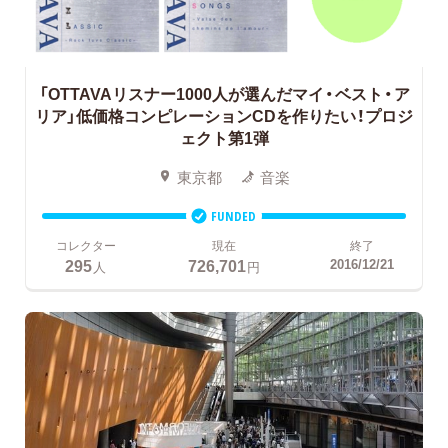
「OTTAVAリスナー1000人が選んだマイ・ベスト・ア
リア」低価格コンピレーションCDを作りたい！プロジ
ェクト第1弾
東京都
音楽
FUNDED
コレクター
現在
終了
295
726,701
2016/12/21
人
円