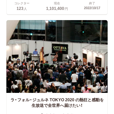
コレクター
現在
終了
123
1,101,400
2022/10/17
人
円
ラ・フォル・ジュルネ TOKYO 2020
の熱狂と感動を
生放送で全世界へ届けたい！