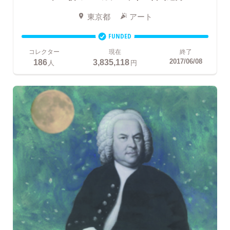
東京都
アート
FUNDED
コレクター
現在
終了
186
3,835,118
2017/06/08
人
円