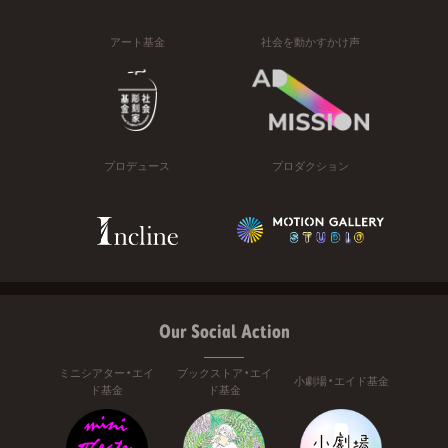
アート基金
社会を動かすかけ声
プロデュース
プロダクション
Our Social Action
ミニシアター・エイ
ブックストア・エイ
小劇場・エイド基金
ド基金
ド基金