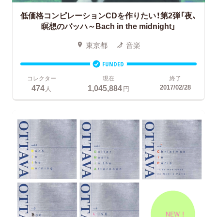
低価格コンピレーションCDを作りたい！第2弾「夜、
瞑想のバッハ～Bach in the midnight」
東京都
音楽
FUNDED
コレクター
現在
終了
474
1,045,884
2017/02/28
人
円