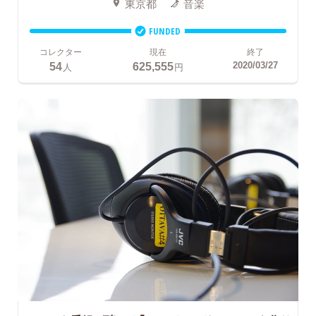
東京都
音楽
FUNDED
コレクター
現在
終了
54
625,555
2020/03/27
人
円