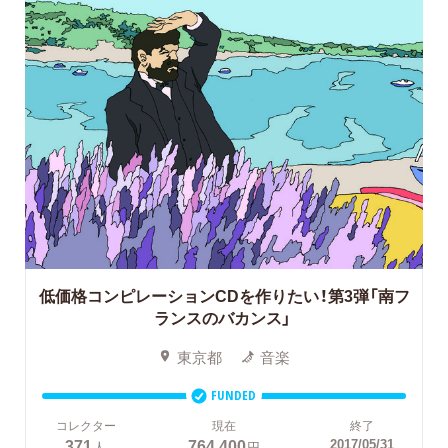
低価格コンピレーションCDを作りたい！第3弾「南フ
ランスのバカンス」
東京都
音楽
FUNDED
コレクター
現在
終了
371
764,400
2017/05/31
人
円