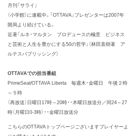
月刊「サライ」
（小学館）に連載中。「OTTAVA」プレゼンターは2007年
開局より続けている。
近著「ルネ・マルタン プロデュースの極意 ビジネス
と芸術と人生を豊かにする50の哲学」（林田直樹著 ア
ルテスパブリッシング）
OTTAVAでの担当番組
PrimeSeat/OTTAVA Liberta 毎週木・金曜日 午後２時
～５時
（再放送）日曜日17時～20時・・木曜日放送分／同24～27
時（月曜日0-3時）・・金曜日放送分
こちらのOTTAVAトップページございますプレイヤーよ
りお聴きいただけます。