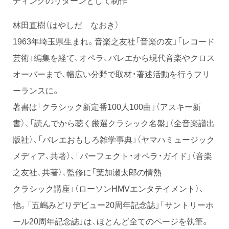
林田直樹（はやしだ なおき）
1963年埼玉県生まれ。音楽之友社「音楽の友」「レコード
芸術」編集を経て、オペラ、バレエから現代音楽やクロス
オーバーまで、幅広い分野で取材・著述活動を行うフリ
ーランスに。
著書は「クラシック新定番100人100曲」（アスキー新
書）、「読んでから聴く厳選クラシック名盤」（全音楽譜出
版社）、「バレエおもしろ雑学事典」（ヤマハミュージック
メディア、共著）、「パーフェクト・オペラ・ガイド」（音楽
之友社、共著）、監修に「葉加瀬太郎の情熱
クラシック講座」（ローソンHMVエンタテイメント）、
他。「五嶋みどりデビュー20周年記念誌」「サントリーホ
ール20周年記念誌」は、ほとんど全てのページを執筆。