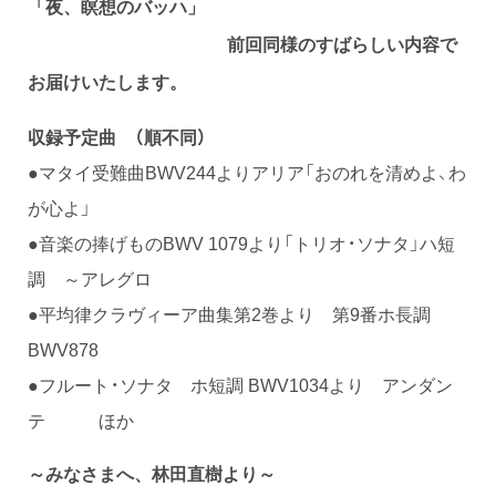
「夜、瞑想のバッハ」
前回同様のすばらしい内容で
お届けいたします。
収録予定曲 （順不同）
●マタイ受難曲BWV244よりアリア「おのれを清めよ、わ
が心よ」
●音楽の捧げものBWV 1079より「トリオ・ソナタ」ハ短
調 ～アレグロ
●平均律クラヴィーア曲集第2巻より 第9番ホ長調
BWV878
●フルート・ソナタ ホ短調 BWV1034より アンダン
テ ほか
～みなさまへ、林田直樹より～