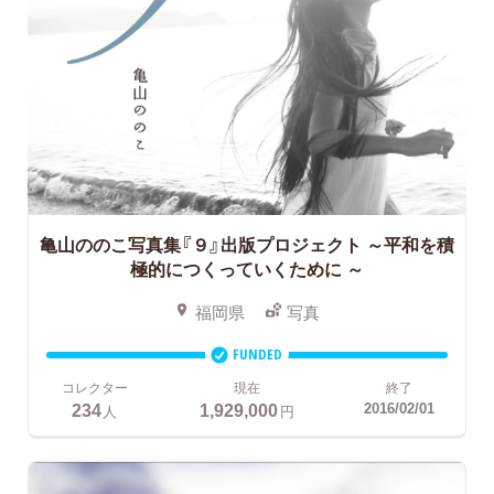
亀山ののこ写真集『９』出版プロジェクト ～平和を積
極的につくっていくために ～
福岡県
写真
FUNDED
コレクター
現在
終了
234
1,929,000
2016/02/01
人
円