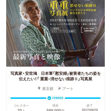
写真家・安世鴻 日本軍「慰安婦」被害者たちの姿を
伝えたい！「 重重−消せない痕跡Ⅱ」写真展
東京都
アート
FUNDED
コレクター
現在
終了
70
588,000
2017/09/29
人
円