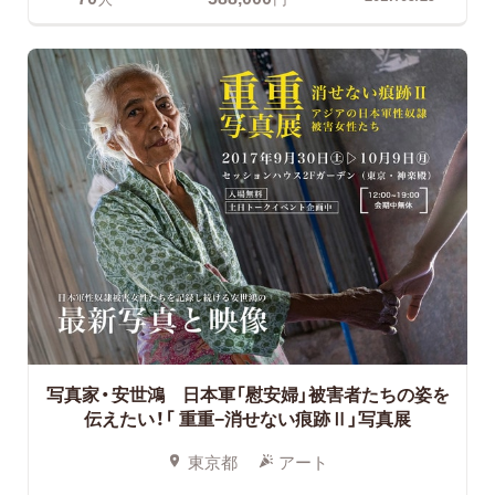
写真家・安世鴻 日本軍「慰安婦」被害者たちの姿を
伝えたい！「 重重−消せない痕跡Ⅱ」写真展
東京都
アート