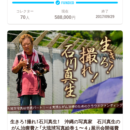
FUNDED
コレクター
現在
終了
70
588,000
2017/09/29
人
円
生きろ！撮れ！石川真生！ 沖縄の写真家 石川真生の
がん治療費と「大琉球写真絵巻１〜４」展示会開催費