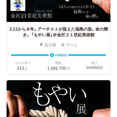
3.11から８年。アーチストが捉えた福島の姿。命の輝
き。
「もやい展」＠金沢２１世紀美術館
石川県
アート
FUNDED
コレクター
現在
終了
213
1,492,700
2019/02/21
人
円