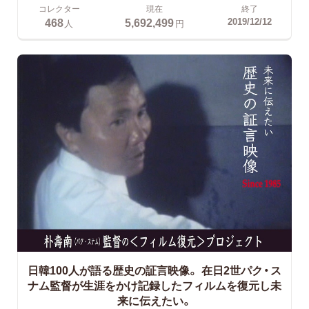
コレクター
現在
終了
468
5,692,499
2019/12/12
人
円
日韓100人が語る歴史の証言映像。
在日2世パク・ス
ナム監督が生涯をかけ記録したフィルムを復元し未
来に伝えたい。