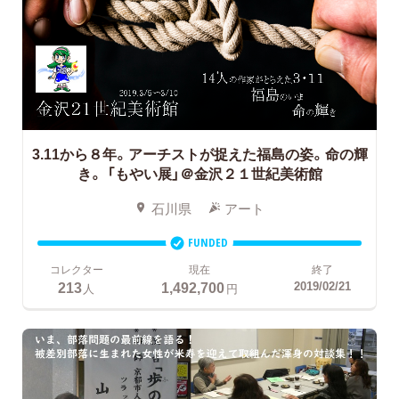
3.11から８年。アーチストが捉えた福島の姿。命の輝
き。
「もやい展」＠金沢２１世紀美術館
石川県
アート
FUNDED
コレクター
現在
終了
213
1,492,700
2019/02/21
人
円