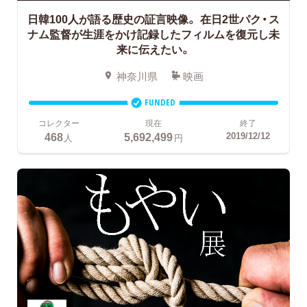
日韓100人が語る歴史の証言映像。
在日2世パク・ス
ナム監督が生涯をかけ記録したフィルムを復元し未
来に伝えたい。
神奈川県
映画
FUNDED
コレクター
現在
終了
468
5,692,499
2019/12/12
人
円