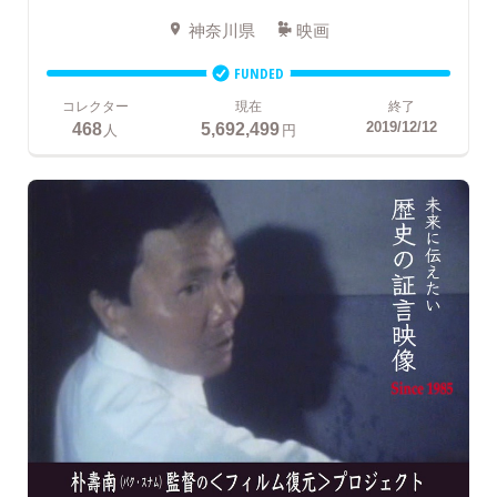
神奈川県
映画
FUNDED
コレクター
現在
終了
468
5,692,499
2019/12/12
人
円