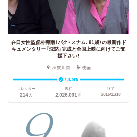
在日女性監督朴壽南（パク・スナム、81歳）の最新作ド
キュメンタリー『沈黙』完成と全国上映に向けてご支
援下さい！
神奈川県
映画
FUNDED
コレクター
現在
終了
214
2,026,001
2016/11/18
人
円