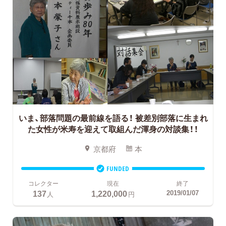
いま、部落問題の最前線を語る！
被差別部落に生まれ
た女性が米寿を迎えて取組んだ渾身の対談集！！
京都府
本
FUNDED
コレクター
現在
終了
137
1,220,000
2019/01/07
人
円