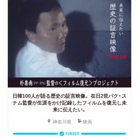
日韓100人が語る歴史の証言映像。
在日2世パク・ス
ナム監督が生涯をかけ記録したフィルムを復元し未
来に伝えたい。
神奈川県
映画
FUNDED