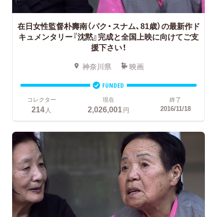
在日女性監督朴壽南（パク・スナム、81歳）の最新作ド
キュメンタリー『沈黙』完成と全国上映に向けてご支
援下さい！
神奈川県
映画
FUNDED
コレクター
現在
終了
214
2,026,001
2016/11/18
人
円