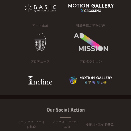
アート基金
社会を動かすかけ声
プロデュース
プロダクション
Our Social Action
ミニシアター・エイ
ブックストア・エイ
小劇場・エイド基金
ド基金
ド基金