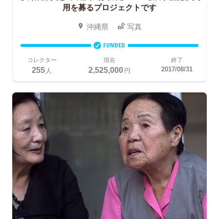
用を募るプロジェクトです
沖縄県
写真
FUNDED
コレクター
現在
終了
255
2,525,000
2017/08/31
人
円