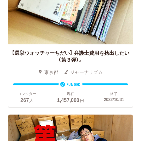
【選挙ウォッチャーちだい】 弁護士費用を捻出したい
（第３弾）。
東京都
ジャーナリズム
FUNDED
コレクター
現在
終了
267
1,457,000
2022/10/31
人
円