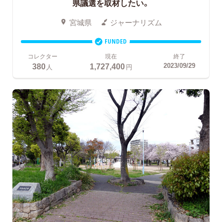
県議選を取材したい。
宮城県
ジャーナリズム
FUNDED
コレクター
現在
終了
380
1,727,400
2023/09/29
人
円