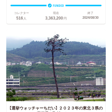
FUNDED
コレクター
現在
終了
516
3,363,200
2024/08/30
人
円
【選挙ウォッチャーちだい】
２０２３年の東北３県の