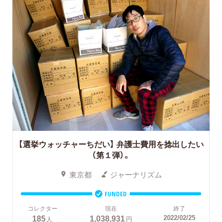
【選挙ウォッチャーちだい】 弁護士費用を捻出したい
（第１弾）。
東京都
ジャーナリズム
FUNDED
コレクター
現在
終了
185
1,038,931
2022/02/25
人
円