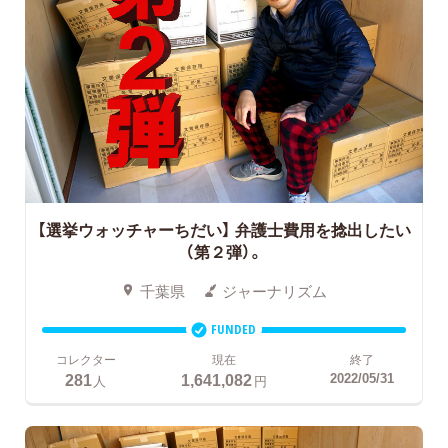
【選挙ウォッチャーちだい】 弁護士費用を捻出したい
（第２弾）。
千葉県
ジャーナリズム
FUNDED
コレクター
現在
終了
281
1,641,082
2022/05/31
人
円