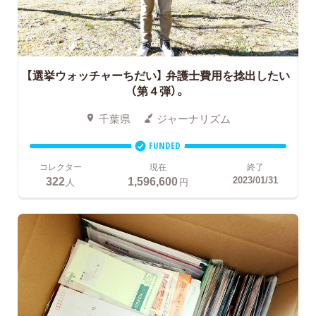
【選挙ウォッチャーちだい】 弁護士費用を捻出したい
（第４弾）。
千葉県
ジャーナリズム
FUNDED
コレクター
現在
終了
322
1,596,600
2023/01/31
人
円