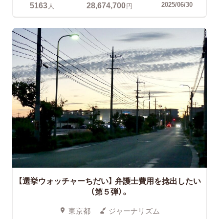
5163
28,674,700
2025/06/30
人
円
【選挙ウォッチャーちだい】
弁護士費用を捻出したい
（第５弾）。
東京都
ジャーナリズム