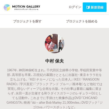
ログイン
新規登録
プロジェクトを探す
プロジェクトを始める
中村 保夫
1967年、神田神保町生まれ。千代田区立錦華小学校、早稲田実業中等
部、高等部を卒業。21世紀の幕開けとともに出版社・東京キララ社を
立ち上げる。『KEI チカーノになった日本人』（KEI）『RANGOON
RADIO』（宇川直宏）『ブラック アンド ブルー』（根本敬）など他社では
実現し得ないディープな企画を出版。その仕事は書籍に編集に留ま
らず、永田一直が主催する和ラダイスガラージのレギュラーDJとし
ても活動中。これまでに手掛けた映像作品はDVD『CHICANO
GANGSTA』映画『i&i～after Bob Marley 21,000miles』DVDブック『ジ
ゴロvs.パワースポット』など。