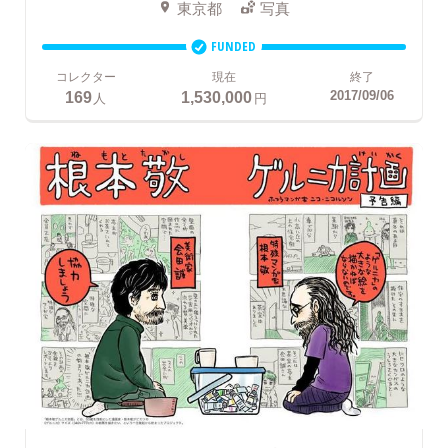
東京都
写真
FUNDED
コレクター
現在
終了
169
1,530,000
2017/09/06
人
円