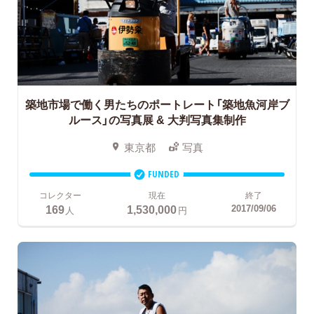
築地市場で働く男たちのポートレート「築地魚河岸ブ
ルース」の写真展 & 大判写真集制作
東京都
写真
FUNDED
コレクター
現在
終了
169
1,530,000
2017/09/06
人
円