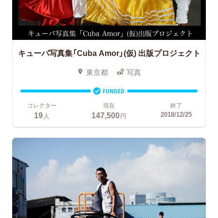
キューバ写真集「Cuba Amor」(仮)
出版プロジェクト
東京都
写真
FUNDED
コレクター
現在
終了
19
147,500
2018/12/25
人
円