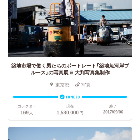
築地市場で働く男たちのポートレート「築地魚河岸ブ
ルース」の写真展 & 大判写真集制作
東京都
写真
FUNDED
コレクター
現在
終了
169
1,530,000
2017/09/06
人
円