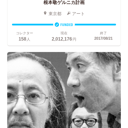
根本敬ゲルニカ計画
東京都
アート
FUNDED
コレクター
現在
終了
158
2,012,176
2017/08/21
人
円