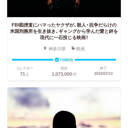
FBI囮捜査にハマったヤクザが、殺人・抗争だらけの
米国刑務所を生き抜き、ギャングから学んだ愛と絆を
現代に一石投じる映画！
神奈川県
映画
FUNDED
コレクター
現在
終了
71
1,073,000
2015/07/13
人
円