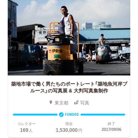
築地市場で働く男たちのポートレート「築地魚河岸ブ
ルース」の写真展 & 大判写真集制作
東京都
写真
FUNDED
コレクター
現在
終了
169
1,530,000
2017/09/06
人
円