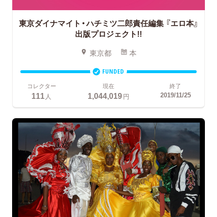
東京ダイナマイト・ハチミツ二郎責任編集
『エロ本』
出版プロジェクト!!
東京都
本
FUNDED
コレクター
現在
終了
111
1,044,019
2019/11/25
人
円