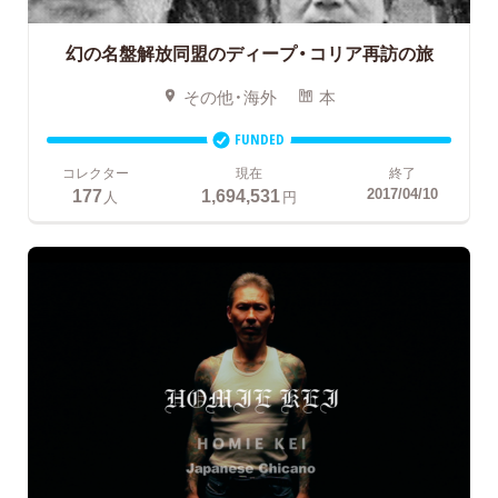
幻の名盤解放同盟のディープ・コリア再訪の旅
その他・海外
本
FUNDED
コレクター
現在
終了
177
1,694,531
2017/04/10
人
円